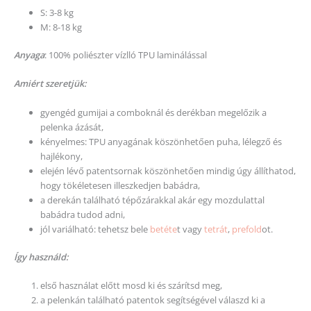
S: 3-8 kg
M: 8-18 kg
Anyaga
: 100% poliészter vízlló TPU laminálással
Amiért szeretjük:
gyengéd gumijai a comboknál és derékban megelőzik a
pelenka ázását,
kényelmes: TPU anyagának köszönhetően puha, lélegző és
hajlékony,
elején lévő patentsornak köszönhetően mindig úgy állíthatod,
hogy tökéletesen illeszkedjen babádra,
a derekán található tépőzárakkal akár egy mozdulattal
babádra tudod adni,
jól variálható: tehetsz bele
betéte
t vagy
tetrát
,
prefold
ot.
Így használd:
első használat előtt mosd ki és szárítsd meg,
a pelenkán található patentok segítségével válaszd ki a