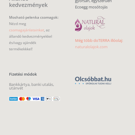
gyorsan, egyszerűen
kedvezmények
Ecoegg mosótojás
Mosható pelenka csomagok:
Nézd meg
csomagajánlatainkat
, az
állandó kedvezményekkel
Még több doTERRA illóolaj:
és/vagy ajándék
naturalolajok.com
termékekkkel!
Fizetési módok
Bankkártya, banki utalás,
utánvét