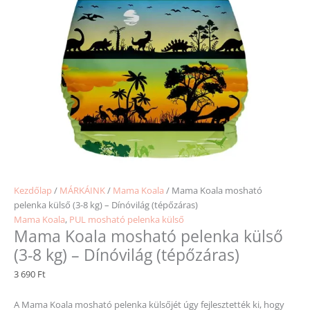
Kezdőlap
/
MÁRKÁINK
/
Mama Koala
/ Mama Koala mosható
pelenka külső (3-8 kg) – Dínóvilág (tépőzáras)
Mama Koala
,
PUL mosható pelenka külső
Mama Koala mosható pelenka külső
(3-8 kg) – Dínóvilág (tépőzáras)
3 690
Ft
A Mama Koala mosható pelenka külsőjét úgy fejlesztették ki, hogy