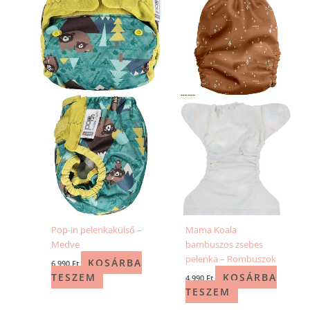
Pop-in pelenkakülső –
Mama Koala
Medve
bambuszos zsebes
pelenka – Rombuszok
KOSÁRBA
6 990
Ft
TESZEM
KOSÁRBA
4 990
Ft
TESZEM