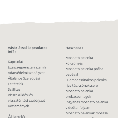
Vásárlással kapcsolatos
Hasznosak
infók
Mosható pelenka
Kapcsolat
kölcsönzés
Egészségpénztári számla
Mosható pelenka próba
Adatvédelmi szabályzat
babával
Általános Szerződési
Hamac csónakos pelenka
Feltételek
javítás, csónakcsere
Szállítás
Mosható pelenka
Visszaküldési és
próbacsomagok
visszatérítési szabályzat
Ingyenes mosható pelenka
Közlemények
videótanfolyam
Mosható pelenkák mosása,
Állandó