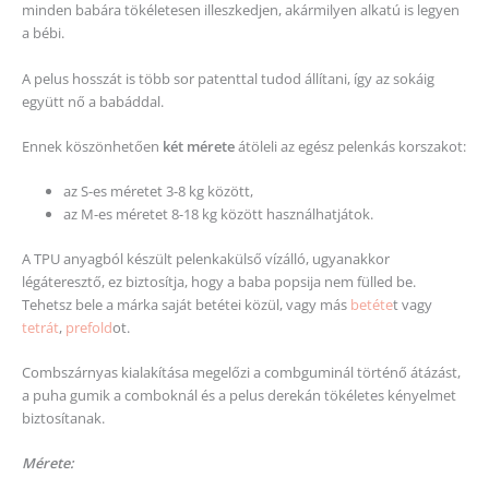
minden babára tökéletesen illeszkedjen, akármilyen alkatú is legyen
a bébi.
A pelus hosszát is több sor patenttal tudod állítani, így az sokáig
együtt nő a babáddal.
Ennek köszönhetően
két mérete
átöleli az egész pelenkás korszakot:
az S-es méretet 3-8 kg között,
az M-es méretet 8-18 kg között használhatjátok.
A TPU anyagból készült pelenkakülső vízálló, ugyanakkor
légáteresztő, ez biztosítja, hogy a baba popsija nem fülled be.
Tehetsz bele a márka saját betétei közül, vagy más
betéte
t vagy
tetrát
,
prefold
ot.
Combszárnyas kialakítása megelőzi a combguminál történő átázást,
a puha gumik a comboknál és a pelus derekán tökéletes kényelmet
biztosítanak.
Mérete: