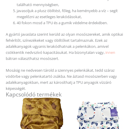
található mennyiségben,
javasoljuk a plusz öblítést, főleg, ha keményebb a víz – segít
megelőzni az esetleges lerakódásokat,
40 fokon mosd a TPU és a gumik védelme érdekében.
A gyártó javaslata szerint kerüld az olyan mosószereket, amik optikai
fehérítőt, színezékeket vagy öblítőket tartalmaznak. Ezek az
adalékanyagok ugyanis lerakódhatnak a pelenkákon, amivel
csökkentik nedvszívó kapacitásukat. Ha bizonytalan vagy,
innen
bátran választhatsz mosószert.
Mosásig ne nedvesen tárold a szennyes pelenkákat, tedd száraz
vödörbe vagy pelenkatartó zsákba. Ne áztasd mosószerben vagy
adalékanyagokban, mert az károsíthatj a TPU anyagok vízzáró
képességét.
Kapcsolódó termékek
Ennek
a
terméknek
több
variációja