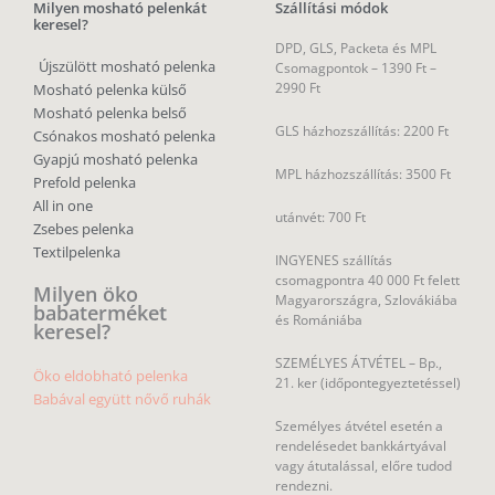
Milyen mosható pelenkát
Szállítási módok
keresel?
DPD, GLS, Packeta és MPL
Újszülött mosható pelenka
Csomagpontok –
1390 Ft –
2990 Ft
Mosható pelenka külső
Mosható pelenka belső
GLS házhozszállítás: 2200 Ft
Csónakos mosható pelenka
Gyapjú mosható pelenka
MPL házhozszállítás: 3500 Ft
Prefold pelenka
All in one
utánvét: 700 Ft
Zsebes pelenka
Textilpelenka
INGYENES szállítás
csomagpontra 40 000 Ft felett
Milyen öko
Magyarországra, Szlovákiába
babaterméket
és Romániába
keresel?
SZEMÉLYES ÁTVÉTEL – Bp.,
Öko eldobható pelenka
21. ker (időpontegyeztetéssel)
Babával együtt nővő ruhák
Személyes átvétel esetén a
rendelésedet bankkártyával
vagy átutalással, előre tudod
rendezni.