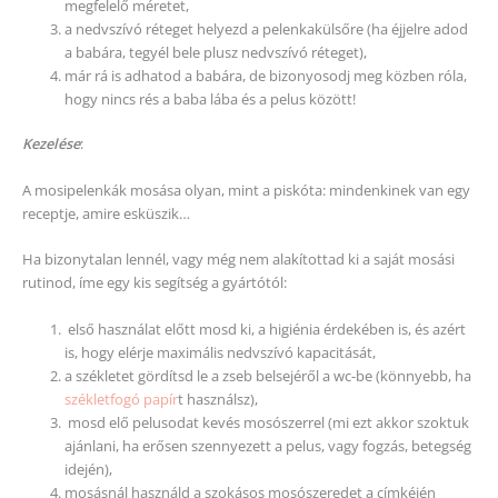
megfelelő méretet,
a nedvszívó réteget helyezd a pelenkakülsőre (ha éjjelre adod
a babára, tegyél bele plusz nedvszívó réteget),
már rá is adhatod a babára, de bizonyosodj meg közben róla,
hogy nincs rés a baba lába és a pelus között!
Kezelése
:
A mosipelenkák mosása olyan, mint a piskóta: mindenkinek van egy
receptje, amire esküszik…
Ha bizonytalan lennél, vagy még nem alakítottad ki a saját mosási
rutinod, íme egy kis segítség a gyártótól:
első használat előtt mosd ki, a higiénia érdekében is, és azért
is, hogy elérje maximális nedvszívó kapacitását,
a székletet gördítsd le a zseb belsejéről a wc-be (könnyebb, ha
székletfogó papír
t használsz),
mosd elő pelusodat kevés mosószerrel (mi ezt akkor szoktuk
ajánlani, ha erősen szennyezett a pelus, vagy fogzás, betegség
idején),
mosásnál használd a szokásos mosószeredet a címkéjén