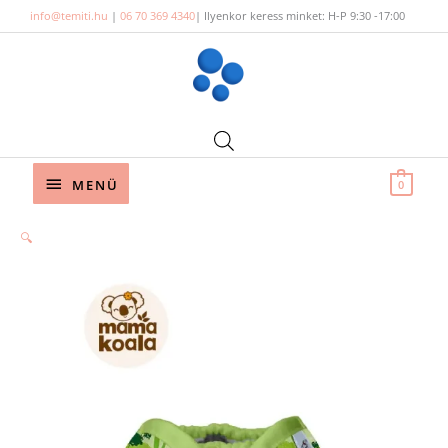
Skip
info@temiti.hu
|
06 70 369 4340
| Ilyenkor keress minket: H-P 9:30 -17:00
to
content
Below
MENÜ
0
Header
🔍