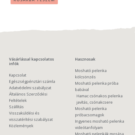
Vásárlással kapcsolatos
Hasznosak
infók
Mosható pelenka
Kapcsolat
kölcsönzés
Egészségpénztári számla
Mosható pelenka próba
Adatvédelmi szabályzat
babával
Általános Szerződési
Hamac csónakos pelenka
Feltételek
javítás, csónakcsere
Szállítás
Mosható pelenka
Visszaküldési és
próbacsomagok
visszatérítési szabályzat
Ingyenes mosható pelenka
Közlemények
videótanfolyam
Mosható pelenkák mosása,