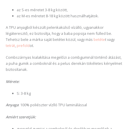
az S-es méretet 3-8 kg között,
az M-es méretet 8-18 kg között használhatjátok.
A TPU anyagból készült pelenkakülső vízálló, ugyanakkor
légáteresztő, ez biztosítja, hogy a baba popsija nem fülled be.
Tehetsz bele a márka saját betétei közül, vagy más
betéte
t vagy
tetrát
,
prefold
ot.
Combszárnyas kialakítása megelőzi a combguminál történő átázást,
a puha gumik a comboknál és a pelus derekán tökéletes kényelmet
biztosítanak.
Mérete:
S: 3-8 kg
Anyaga
: 100% poliészter vízlló TPU laminálással
Amiért szeretjük:
gyengéd gumijai a comboknál és derékban megelőzik a