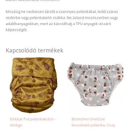
Mosásig ne nedvesen tárold a szennyes pelenkákat, tedd száraz
vödörbe vagy pelenkatartó zsákba. Ne áztasd mosószerben vagy
adalékanyagokban, mert az károsíthatj a TPU anyagok vízzáró
képességét.
Kapcsolódó termékek
Elskbar Pul pelenkakülső –
Blümchen OneSize
Ginkgo
leszoktató pelenka- Cozy