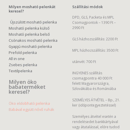
Milyen mosható pelenkát
Szállítási módok
keresel?
DPD, GLS, Packeta és MPL
Újszülött mosható pelenka
Csomagpontok –
1390 Ft –
2990 Ft
Mosható pelenka külső
Mosható pelenka belső
GLS házhozszállítás: 2200 Ft
Csónakos mosható pelenka
Gyapjú mosható pelenka
MPL házhozszállítás: 3500 Ft
Prefold pelenka
All in one
utánvét: 700 Ft
Zsebes pelenka
Textilpelenka
INGYENES szállítás
csomagpontra 40 000 Ft
Milyen öko
felett Magyarországra,
babaterméket
Szlovákiába és Romániába
keresel?
SZEMÉLYES ÁTVÉTEL – Bp., 21.
Öko eldobható pelenka
ker (időpontegyeztetéssel)
Babával együtt nővő ruhák
Személyes átvétel esetén a
rendelésedet bankkártyával
vagy átutalással, előre tudod