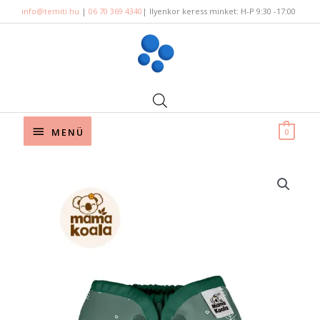
Skip
info@temiti.hu
|
06 70 369 4340
| Ilyenkor keress minket: H-P 9:30 -17:00
to
content
Below
MENÜ
0
Header