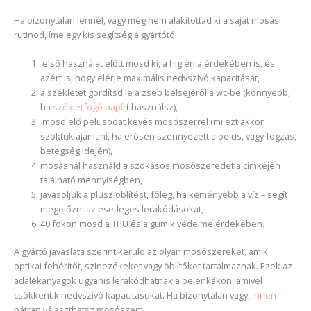
Ha bizonytalan lennél, vagy még nem alakítottad ki a saját mosási
rutinod, íme egy kis segítség a gyártótól:
első használat előtt mosd ki, a higiénia érdekében is, és
azért is, hogy elérje maximális nedvszívó kapacitását,
a székletet gördítsd le a zseb belsejéről a wc-be (könnyebb,
ha
székletfogó papír
t használsz),
mosd elő pelusodat kevés mosószerrel (mi ezt akkor
szoktuk ajánlani, ha erősen szennyezett a pelus, vagy fogzás,
betegség idején),
mosásnál használd a szokásos mosószeredet a címkéjén
található mennyiségben,
javasoljuk a plusz öblítést, főleg, ha keményebb a víz – segít
megelőzni az esetleges lerakódásokat,
40 fokon mosd a TPU és a gumik védelme érdekében.
A gyártó javaslata szerint kerüld az olyan mosószereket, amik
optikai fehérítőt, színezékeket vagy öblítőket tartalmaznak. Ezek az
adalékanyagok ugyanis lerakódhatnak a pelenkákon, amivel
csökkentik nedvszívó kapacitásukat. Ha bizonytalan vagy,
innen
bátran választhatsz mosószert.