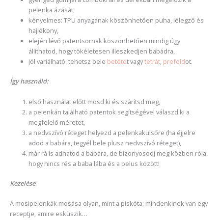
pelenka ázását,
kényelmes: TPU anyagának köszönhetően puha, lélegző és
hajlékony,
elején lévő patentsornak köszönhetően mindig úgy
állíthatod, hogy tökéletesen illeszkedjen babádra,
jól variálható: tehetsz bele
betéte
t vagy
tetrát
,
prefold
ot.
Így használd:
első használat előtt mosd ki és szárítsd meg,
a pelenkán található patentok segítségével válaszd ki a
megfelelő méretet,
a nedvszívó réteget helyezd a pelenkakülsőre (ha éjjelre
adod a babára, tegyél bele plusz nedvszívó réteget),
már rá is adhatod a babára, de bizonyosodj meg közben róla,
hogy nincs rés a baba lába és a pelus között!
Kezelése
:
A mosipelenkák mosása olyan, mint a piskóta: mindenkinek van egy
receptje, amire esküszik…