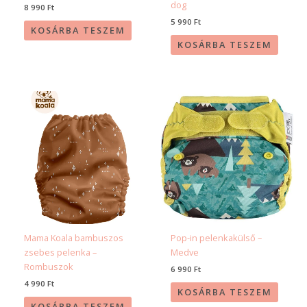
dog
8 990
Ft
5 990
Ft
KOSÁRBA TESZEM
KOSÁRBA TESZEM
Mama Koala bambuszos
Pop-in pelenkakülső –
zsebes pelenka –
Medve
Rombuszok
6 990
Ft
4 990
Ft
KOSÁRBA TESZEM
KOSÁRBA TESZEM