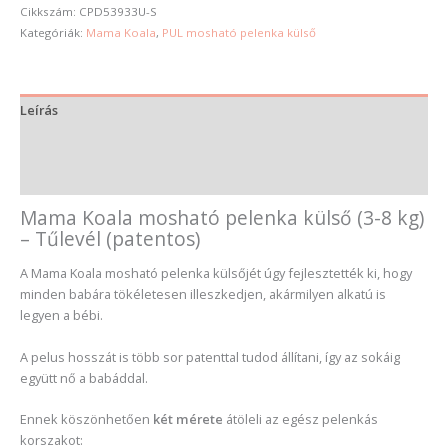
Cikkszám:
CPD53933U-S
Kategóriák:
Mama Koala
,
PUL mosható pelenka külső
Leírás
További információk
Vélemények (0)
Mama Koala mosható pelenka külső (3-8 kg)
– Tűlevél (patentos)
A Mama Koala mosható pelenka külsőjét úgy fejlesztették ki, hogy
minden babára tökéletesen illeszkedjen, akármilyen alkatú is
legyen a bébi.
A pelus hosszát is több sor patenttal tudod állítani, így az sokáig
együtt nő a babáddal.
Ennek köszönhetően
két mérete
átöleli az egész pelenkás
korszakot: