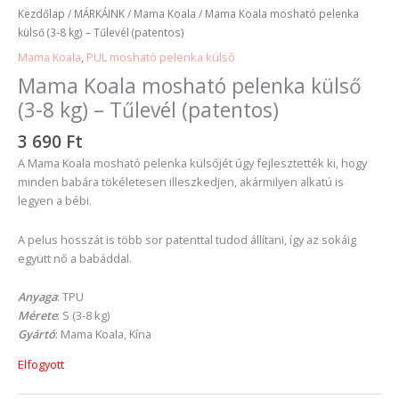
Kezdőlap
/
MÁRKÁINK
/
Mama Koala
/ Mama Koala mosható pelenka
külső (3-8 kg) – Tűlevél (patentos)
Mama Koala
,
PUL mosható pelenka külső
Mama Koala mosható pelenka külső
(3-8 kg) – Tűlevél (patentos)
3 690
Ft
A Mama Koala mosható pelenka külsőjét úgy fejlesztették ki, hogy
minden babára tökéletesen illeszkedjen, akármilyen alkatú is
legyen a bébi.
A pelus hosszát is több sor patenttal tudod állítani, így az sokáig
együtt nő a babáddal.
Anyaga
: TPU
Mérete
: S (3-8 kg)
Gyártó
: Mama Koala, Kína
Elfogyott