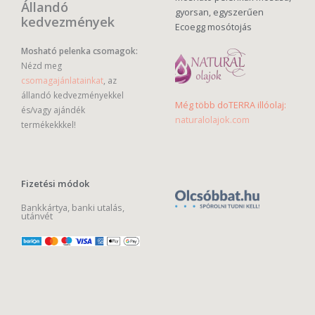
Állandó
gyorsan, egyszerűen
kedvezmények
Ecoegg mosótojás
Mosható pelenka csomagok:
Nézd meg
csomagajánlatainkat
, az
állandó kedvezményekkel
Még több doTERRA illóolaj:
és/vagy ajándék
naturalolajok.com
termékekkkel!
Fizetési módok
Bankkártya, banki utalás,
utánvét