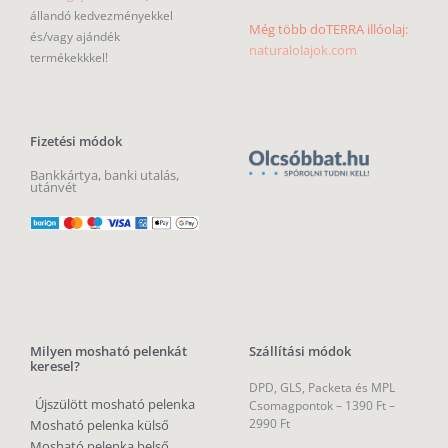
állandó kedvezményekkel
Még több doTERRA illóolaj:
és/vagy ajándék
naturalolajok.com
termékekkkel!
Fizetési módok
Bankkártya, banki utalás,
utánvét
Milyen mosható pelenkát
Szállítási módok
keresel?
DPD, GLS, Packeta és MPL
Újszülött mosható pelenka
Csomagpontok –
1390 Ft –
2990 Ft
Mosható pelenka külső
Mosható pelenka belső