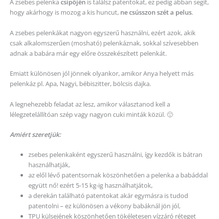
A zsebes pelenka
csípőjén
is találsz patentokat, ez pedig abban segít,
hogy akárhogy is mozog a kis huncut,
ne csússzon szét a pelus
.
A zsebes pelenkákat nagyon egyszerű használni, ezért azok, akik
csak alkalomszerűen (mosható) pelenkáznak, sokkal szívesebben
adnak a babára már egy előre összekészített pelenkát.
Emiatt különösen jól jönnek olyankor, amikor Anya helyett más
pelenkáz pl. Apa, Nagyi, bébiszitter, bölcsis dajka.
A legnehezebb feladat az lesz, amikor választanod kell a
lélegzetelállítóan szép vagy nagyon cuki minták közül. 🙂
Amiért szeretjük:
zsebes pelenkaként egyszerű használni, így kezdők is bátran
használhatják,
az elől lévő patentsornak köszönhetően a pelenka a babáddal
együtt nő! ezért 5-15 kg-ig használhatjátok,
a derekán található patentokat akár egymásra is tudod
patentolni – ez különösen a vékony babáknál jön jól,
TPU külsejének köszönhetően tökéletesen vízzáró réteget