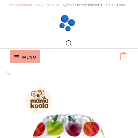
Skip
info@temiti.hu
|
06 70 369 4340
| Ilyenkor keress minket: H-P 9:30 -17:00
to
content
Below
MENÜ
0
Header
🔍