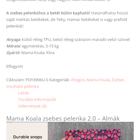
A zsebes pelenkához a betét külön kapható!
Használhatsz hozzá
saját márkás betéteket, de Teby, Hamac betéteket is vagy prefold
pelenkát!
Anyaga
: külső réteg TPU, belső réteg szárazon maradó velúr szövet
Mérete
: egyméretes, 5-15 kg
Gyártó
: Mama Koala, Kína
Elfogyott
Cikkszám:
PDY3906U-S
Kategóriák:
Átlagos
,
Mama Koala
,
Zsebes
mosható pelenka
Leírás
További információk
Vélemények (0)
Mama Koala zsebes pelenka 2.0 – Almák