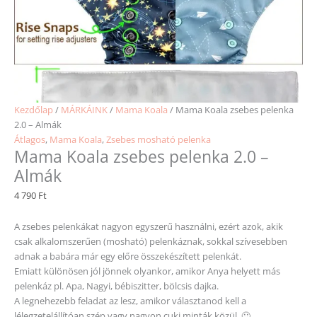
Kezdőlap
/
MÁRKÁINK
/
Mama Koala
/ Mama Koala zsebes pelenka
2.0 – Almák
Átlagos
,
Mama Koala
,
Zsebes mosható pelenka
Mama Koala zsebes pelenka 2.0 –
Almák
4 790
Ft
A zsebes pelenkákat nagyon egyszerű használni, ezért azok, akik
csak alkalomszerűen (mosható) pelenkáznak, sokkal szívesebben
adnak a babára már egy előre összekészített pelenkát.
Emiatt különösen jól jönnek olyankor, amikor Anya helyett más
pelenkáz pl. Apa, Nagyi, bébiszitter, bölcsis dajka.
A legnehezebb feladat az lesz, amikor választanod kell a
lélegzetelállítóan szép vagy nagyon cuki minták közül. 🙂