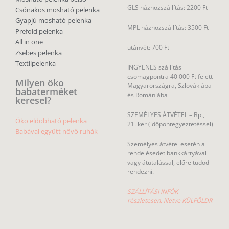
GLS házhozszállítás: 2200 Ft
Csónakos mosható pelenka
Gyapjú mosható pelenka
MPL házhozszállítás: 3500 Ft
Prefold pelenka
All in one
utánvét: 700 Ft
Zsebes pelenka
Textilpelenka
INGYENES szállítás
csomagpontra 40 000 Ft felett
Milyen öko
Magyarországra, Szlovákiába
babaterméket
és Romániába
keresel?
SZEMÉLYES ÁTVÉTEL – Bp.,
Öko eldobható pelenka
21. ker (időpontegyeztetéssel)
Babával együtt nővő ruhák
Személyes átvétel esetén a
rendelésedet bankkártyával
vagy átutalással, előre tudod
rendezni.
SZÁLLÍTÁSI INFÓK
részletesen, illetve KÜLFÖLDR