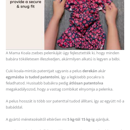
A Mama Koala zsebes pelenkáját úgy fejlesztették ki, hogy minden
babára tökéletesen illeszkedjen, akármilyen alkatú is legyen a bébi.
Cuki koala-mintás patentjait ugyanis a pelus
derekán
akár
egymásba is tudod patentolni
, így a legkisebb pocakra is
feladhatod. Husisabb babákra pedig
átlósan patentolva
megakadályozod, hogy a vastag combikat elnyomja a pelenka.
A pelus hosszát is több sor patenttal tudod állítani, így az együtt nő a
babáddal.
A gyártó méretezésétől eltérően mi
5 kg-tól 15 kg-ig
ajánljuk.