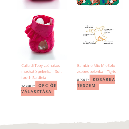
változatok
a
termékoldalon
választhatók
ki
Culla di Teby csónakos
Bambino Mio MioSolo
mosható pelenka – Soft
zsebes pelenka – Tigris
touch Sardinia
KOSÁRBA
8 990
Ft
OPCIÓK
TESZEM
12 750
Ft
VÁLASZTÁSA