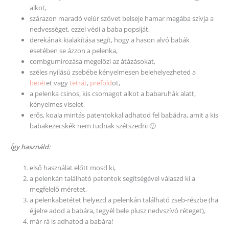
alkot,
szárazon maradó velúr szövet belseje hamar magába szívja a
nedvességet, ezzel védi a baba popsiját,
derekának kialakítása segít, hogy a hason alvó babák
esetében se ázzon a pelenka,
combgumírozása megelőzi az átázásokat,
széles nyílású zsebébe kényelmesen belehelyezheted a
betét
et vagy
tetrát
,
prefold
ot,
a pelenka csinos, kis csomagot alkot a babaruhák alatt,
kényelmes viselet,
erős, koala mintás patentokkal adhatod fel babádra, amit a kis
babakezecskék nem tudnak szétszedni 🙂
Így használd:
első használat előtt mosd ki,
a pelenkán található patentok segítségével válaszd ki a
megfelelő méretet,
a pelenkabetétet helyezd a pelenkán található zseb-részbe (ha
éjjelre adod a babára, tegyél bele plusz nedvszívó réteget),
már rá is adhatod a babára!