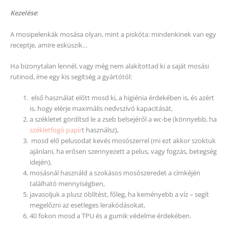
Kezelése
:
A mosipelenkák mosása olyan, mint a piskóta: mindenkinek van egy
receptje, amire esküszik…
Ha bizonytalan lennél, vagy még nem alakítottad ki a saját mosási
rutinod, íme egy kis segítség a gyártótól:
első használat előtt mosd ki, a higiénia érdekében is, és azért
is, hogy elérje maximális nedvszívó kapacitását,
a székletet gördítsd le a zseb belsejéről a wc-be (könnyebb, ha
székletfogó papír
t használsz),
mosd elő pelusodat kevés mosószerrel (mi ezt akkor szoktuk
ajánlani, ha erősen szennyezett a pelus, vagy fogzás, betegség
idején),
mosásnál használd a szokásos mosószeredet a címkéjén
található mennyiségben,
javasoljuk a plusz öblítést, főleg, ha keményebb a víz – segít
megelőzni az esetleges lerakódásokat,
40 fokon mosd a TPU és a gumik védelme érdekében.