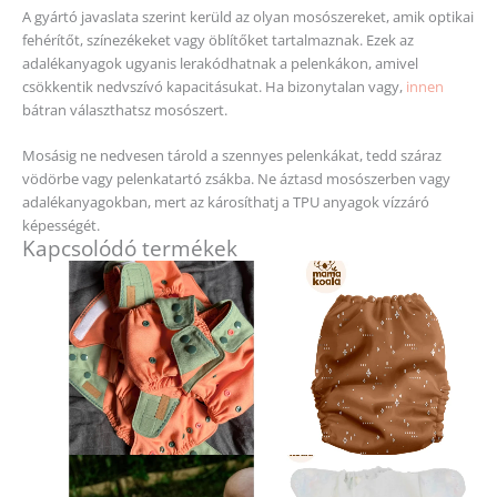
A gyártó javaslata szerint kerüld az olyan mosószereket, amik optikai
fehérítőt, színezékeket vagy öblítőket tartalmaznak. Ezek az
adalékanyagok ugyanis lerakódhatnak a pelenkákon, amivel
csökkentik nedvszívó kapacitásukat. Ha bizonytalan vagy,
innen
bátran választhatsz mosószert.
Mosásig ne nedvesen tárold a szennyes pelenkákat, tedd száraz
vödörbe vagy pelenkatartó zsákba. Ne áztasd mosószerben vagy
adalékanyagokban, mert az károsíthatj a TPU anyagok vízzáró
képességét.
Kapcsolódó termékek