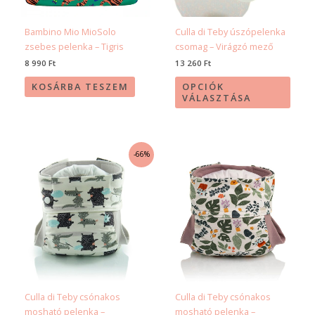
a
termé
Bambino Mio MioSolo
Culla di Teby úszópelenka
válas
zsebes pelenka – Tigris
csomag – Virágzó mező
ki
8 990
Ft
13 260
Ft
KOSÁRBA TESZEM
OPCIÓK
VÁLASZTÁSA
Original
Current
Ennek
Enne
-66%
price
price
a
a
was:
is:
11
3
terméknek
term
880 Ft.
990 Ft.
több
több
variációja
variác
van.
van.
A
A
változatok
válto
a
a
termékoldalon
termé
Culla di Teby csónakos
Culla di Teby csónakos
választhatók
válas
mosható pelenka –
mosható pelenka –
ki
ki