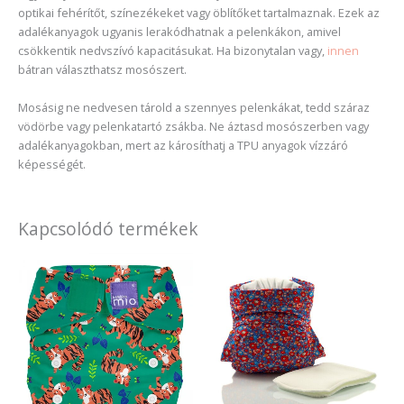
optikai fehérítőt, színezékeket vagy öblítőket tartalmaznak. Ezek az
adalékanyagok ugyanis lerakódhatnak a pelenkákon, amivel
csökkentik nedvszívó kapacitásukat. Ha bizonytalan vagy,
innen
bátran választhatsz mosószert.
Mosásig ne nedvesen tárold a szennyes pelenkákat, tedd száraz
vödörbe vagy pelenkatartó zsákba. Ne áztasd mosószerben vagy
adalékanyagokban, mert az károsíthatj a TPU anyagok vízzáró
képességét.
Kapcsolódó termékek
Enne
a
term
több
variác
van.
A
válto