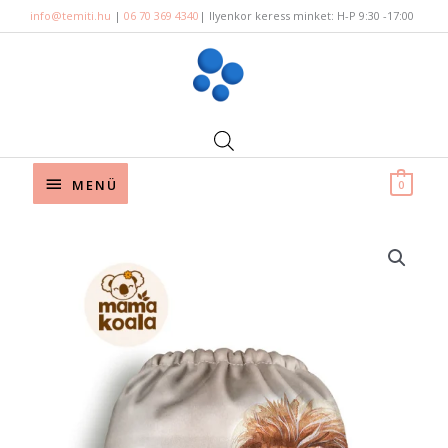
Skip
info@temiti.hu
|
06 70 369 4340
| Ilyenkor keress minket: H-P 9:30 -17:00
to
content
Below
MENÜ
0
Header