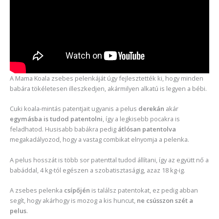
A Mama Koala zsebes pelenkáját úgy fejlesztették ki, hogy minden
babára tökéletesen illeszkedjen, akármilyen alkatú is legyen a bébi.
Cuki koala-mintás patentjait ugyanis a pelus
derekán
akár
egymásba is tudod patentolni
, így a legkisebb pocakra is
feladhatod. Husisabb babákra pedig
átlósan patentolva
megakadályozod, hogy a vastag combikat elnyomja a pelenka.
A pelus hosszát is több sor patenttal tudod állítani, így az együtt nő a
babáddal, 4 kg-tól egészen a szobatisztaságig, azaz 18 kg-ig.
A zsebes pelenka
csípőjén
is találsz patentokat, ez pedig abban
segít, hogy akárhogy is mozog a kis huncut,
ne csússzon szét a
pelus
.