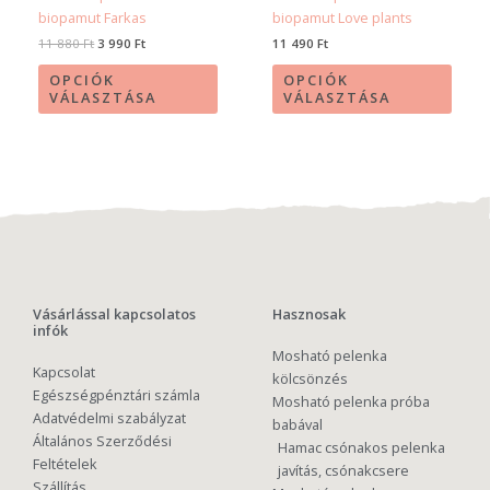
biopamut Farkas
biopamut Love plants
11 880
Ft
3 990
Ft
11 490
Ft
OPCIÓK
OPCIÓK
VÁLASZTÁSA
VÁLASZTÁSA
Vásárlással kapcsolatos
Hasznosak
infók
Mosható pelenka
Kapcsolat
kölcsönzés
Egészségpénztári számla
Mosható pelenka próba
Adatvédelmi szabályzat
babával
Általános Szerződési
Hamac csónakos pelenka
Feltételek
javítás, csónakcsere
Szállítás