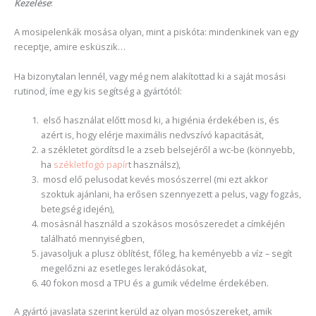
Kezelése
:
A mosipelenkák mosása olyan, mint a piskóta: mindenkinek van egy
receptje, amire esküszik…
Ha bizonytalan lennél, vagy még nem alakítottad ki a saját mosási
rutinod, íme egy kis segítség a gyártótól:
első használat előtt mosd ki, a higiénia érdekében is, és
azért is, hogy elérje maximális nedvszívó kapacitását,
a székletet gördítsd le a zseb belsejéről a wc-be (könnyebb,
ha
székletfogó papír
t használsz),
mosd elő pelusodat kevés mosószerrel (mi ezt akkor
szoktuk ajánlani, ha erősen szennyezett a pelus, vagy fogzás,
betegség idején),
mosásnál használd a szokásos mosószeredet a címkéjén
található mennyiségben,
javasoljuk a plusz öblítést, főleg, ha keményebb a víz – segít
megelőzni az esetleges lerakódásokat,
40 fokon mosd a TPU és a gumik védelme érdekében.
A gyártó javaslata szerint kerüld az olyan mosószereket, amik