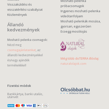
Mosható pelenka
Visszaküldési és
próbacsomagok
visszatérítési szabályzat
Ingyenes mosható pelenka
Közlemények
videótanfolyam
Mosható pelenkák mosása,
Állandó
gyorsan, egyszerűen
kedvezmények
Ecoegg mosótojás
Mosható pelenka csomagok:
Nézd meg
csomagajánlatainkat
, az
állandó kedvezményekkel
Még több doTERRA illóolaj:
és/vagy ajándék
naturalolajok.com
termékekkkel!
Fizetési módok
Bankkártya, banki utalás,
utánvét