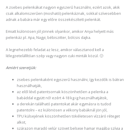
A zsebes pelenkákat nagyon egyszerű használni, ezért azok, akik
csak alkalomszerűen (mosható) pelenkáznak, sokkal szívesebben
adnak a babára már egy előre összekészített pelenkát.
Emiatt különösen jól jönnek olyankor, amikor Anya helyett más
pelenkáz pl. Apa, Nagyi, bébiszitter, bölcsis dajka.
A legnehezebb feladat az lesz, amikor választanod kell a
lélegzetelállítóan szép vagy nagyon cuki minták közül. 🙂
Amiért szeretjük:
zsebes pelenkaként egyszerű használni, így kezdők is bátran
használhatják,
az elől lévő patentsornak köszönhetően a pelenka a
babáddal együtt nő! ezért 4-18 kg-ig használhatjátok,
a derekán található patentokat akár egymásra is tudod
patentolni – ez különösen a vékony babáknál jön jól,
TPU külsejének köszönhetően tökéletesen vízzáró réteget
alkot,
szárazon maradó velúr szövet belseje hamar magába szívja a