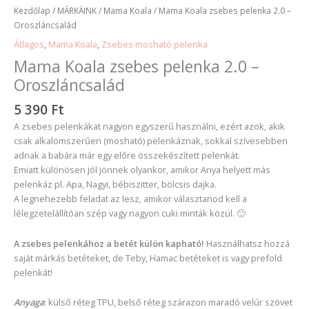
Kezdőlap
/
MÁRKÁINK
/
Mama Koala
/ Mama Koala zsebes pelenka 2.0 –
Oroszláncsalád
Átlagos
,
Mama Koala
,
Zsebes mosható pelenka
Mama Koala zsebes pelenka 2.0 –
Oroszláncsalád
5 390
Ft
A zsebes pelenkákat nagyon egyszerű használni, ezért azok, akik
csak alkalomszerűen (mosható) pelenkáznak, sokkal szívesebben
adnak a babára már egy előre összekészített pelenkát.
Emiatt különösen jól jönnek olyankor, amikor Anya helyett más
pelenkáz pl. Apa, Nagyi, bébiszitter, bölcsis dajka.
A legnehezebb feladat az lesz, amikor választanod kell a
lélegzetelállítóan szép vagy nagyon cuki minták közül. 🙂
A zsebes pelenkához a betét külön kapható!
Használhatsz hozzá
saját márkás betéteket, de Teby, Hamac betéteket is vagy prefold
pelenkát!
Anyaga
: külső réteg TPU, belső réteg szárazon maradó velúr szövet