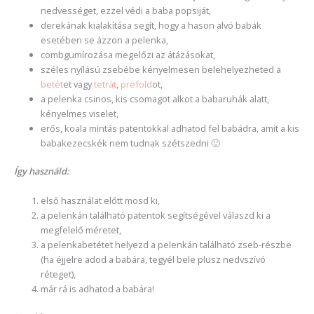
nedvességet, ezzel védi a baba popsiját,
derekának kialakítása segít, hogy a hason alvó babák
esetében se ázzon a pelenka,
combgumírozása megelőzi az átázásokat,
széles nyílású zsebébe kényelmesen belehelyezheted a
betét
et vagy
tetrát
,
prefold
ot,
a pelenka csinos, kis csomagot alkot a babaruhák alatt,
kényelmes viselet,
erős, koala mintás patentokkal adhatod fel babádra, amit a kis
babakezecskék nem tudnak szétszedni 🙂
Így használd:
első használat előtt mosd ki,
a pelenkán található patentok segítségével válaszd ki a
megfelelő méretet,
a pelenkabetétet helyezd a pelenkán található zseb-részbe
(ha éjjelre adod a babára, tegyél bele plusz nedvszívó
réteget),
már rá is adhatod a babára!