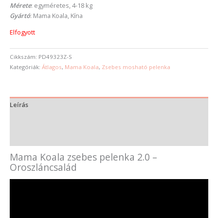
Mérete
: egyméretes, 4-18 kg
Gyártó
: Mama Koala, Kína
Elfogyott
Cikkszám:
PD49323Z-S
Kategóriák:
Átlagos
,
Mama Koala
,
Zsebes mosható pelenka
Leírás
További információk
Vélemények (0)
Mama Koala zsebes pelenka 2.0 –
Oroszláncsalád