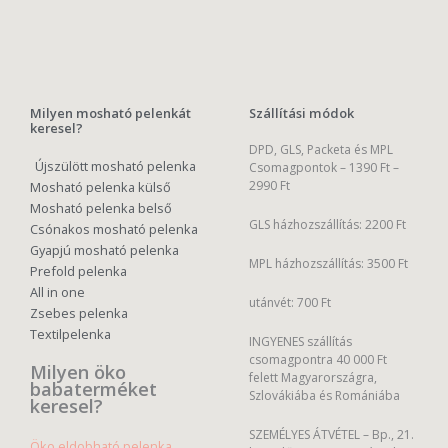
Milyen mosható pelenkát
Szállítási módok
keresel?
DPD, GLS, Packeta és MPL
Újszülött mosható pelenka
Csomagpontok –
1390 Ft –
2990 Ft
Mosható pelenka külső
Mosható pelenka belső
GLS házhozszállítás: 2200 Ft
Csónakos mosható pelenka
Gyapjú mosható pelenka
MPL házhozszállítás: 3500 Ft
Prefold pelenka
All in one
utánvét: 700 Ft
Zsebes pelenka
Textilpelenka
INGYENES szállítás
csomagpontra 40 000 Ft
Milyen öko
felett Magyarországra,
babaterméket
Szlovákiába és Romániába
keresel?
SZEMÉLYES ÁTVÉTEL – Bp., 21.
Öko eldobható pelenka