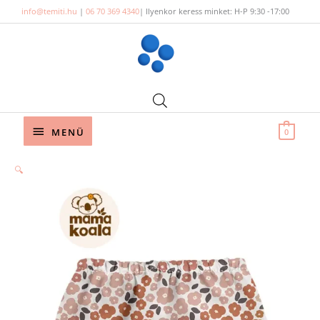
Skip
info@temiti.hu
|
06 70 369 4340
| Ilyenkor keress minket: H-P 9:30 -17:00
to
content
Below
MENÜ
0
Header
Orig
Cur
🔍
pric
pric
was:
is:
47
43
900 
110 