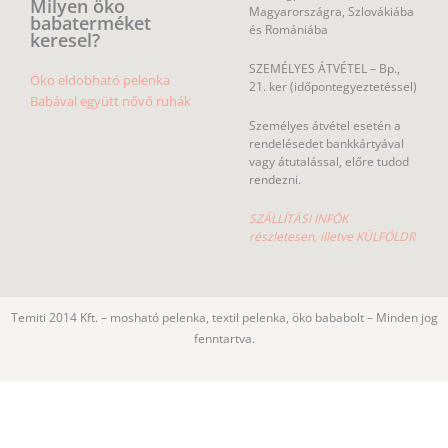
Milyen öko
Magyarországra, Szlovákiába
babaterméket
és Romániába
keresel?
SZEMÉLYES ÁTVÉTEL – Bp.,
Öko eldobható pelenka
21. ker (időpontegyeztetéssel)
Babával együtt nővő ruhák
Személyes átvétel esetén a
rendelésedet bankkártyával
vagy átutalással, előre tudod
rendezni.
SZÁLLÍTÁSI INFÓK
részletesen, illetve KÜLFÖLDR
Temiti 2014 Kft. – mosható pelenka, textil pelenka, öko bababolt – Minden jog
fenntartva.