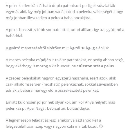
A pelenka derekán látható dupla patentsort pedig elcsúsztatták
egymás alól, így még jobban variálhatod a pelenka szélességét, hogy
még jobban illeszkedjen a pelus a baba pocakjára.
A pelus hosszát is több sor patenttal tudod állítani, így az együtt nő a
babáddal.
A gyártó méretezésétől eltérően mi
5 kg-tól 18 kg-ig
ajánljuk.
A zsebes pelenka
csípőjén
is találsz patentokat, ez pedig abban segít,
hogy akárhogy is mozog a kis huncut,
ne csússzon szét a pelus
.
A zsebes pelenkákat nagyon egyszerű használni, ezért azok, akik
csak alkalomszerűen (mosható) pelenkáznak, sokkal szívesebben
adnak a babára már egy előre összekészített pelenkát.
Emiatt különösen jól jönnek olyankor, amikor Anya helyett más
pelenkáz pl. Apa, Nagyi, bébiszitter, bölcsis dajka.
A legnehezebb feladat az lesz, amikor választanod kell a
lélegzetelállítóan szép vagy nagyon cuki minták közül. 🙂