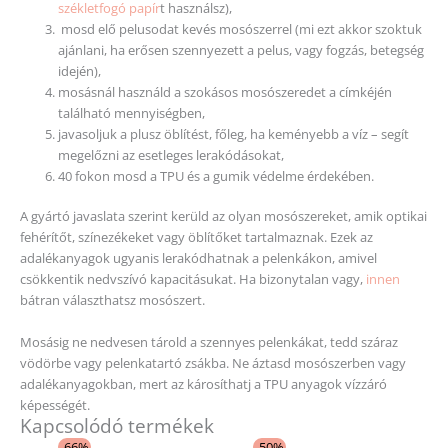
székletfogó papír
t használsz),
mosd elő pelusodat kevés mosószerrel (mi ezt akkor szoktuk
ajánlani, ha erősen szennyezett a pelus, vagy fogzás, betegség
idején),
mosásnál használd a szokásos mosószeredet a címkéjén
található mennyiségben,
javasoljuk a plusz öblítést, főleg, ha keményebb a víz – segít
megelőzni az esetleges lerakódásokat,
40 fokon mosd a TPU és a gumik védelme érdekében.
A gyártó javaslata szerint kerüld az olyan mosószereket, amik optikai
fehérítőt, színezékeket vagy öblítőket tartalmaznak. Ezek az
adalékanyagok ugyanis lerakódhatnak a pelenkákon, amivel
csökkentik nedvszívó kapacitásukat. Ha bizonytalan vagy,
innen
bátran választhatsz mosószert.
Mosásig ne nedvesen tárold a szennyes pelenkákat, tedd száraz
vödörbe vagy pelenkatartó zsákba. Ne áztasd mosószerben vagy
adalékanyagokban, mert az károsíthatj a TPU anyagok vízzáró
képességét.
Kapcsolódó termékek
Original
Current
Original
Current
Ennek
-66%
-50%