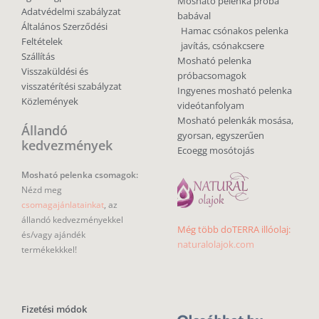
Mosható pelenka próba
Adatvédelmi szabályzat
babával
Általános Szerződési
Hamac csónakos pelenka
Feltételek
javítás, csónakcsere
Szállítás
Mosható pelenka
Visszaküldési és
próbacsomagok
visszatérítési szabályzat
Ingyenes mosható pelenka
Közlemények
videótanfolyam
Mosható pelenkák mosása,
Állandó
gyorsan, egyszerűen
kedvezmények
Ecoegg mosótojás
Mosható pelenka csomagok:
Nézd meg
csomagajánlatainkat
, az
állandó kedvezményekkel
Még több doTERRA illóolaj:
és/vagy ajándék
naturalolajok.com
termékekkkel!
Fizetési módok