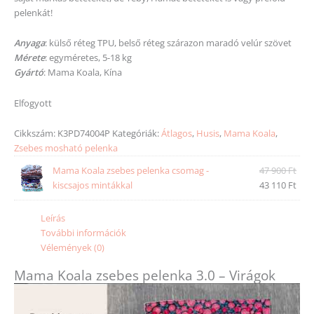
pelenkát!
Anyaga
: külső réteg TPU, belső réteg szárazon maradó velúr szövet
Mérete
: egyméretes, 5-18 kg
Gyártó
: Mama Koala, Kína
Elfogyott
Cikkszám:
K3PD74004P
Kategóriák:
Átlagos
,
Husis
,
Mama Koala
,
Zsebes mosható pelenka
Mama Koala zsebes pelenka csomag -
47 900
Ft
kiscsajos mintákkal
43 110
Ft
Leírás
További információk
Vélemények (0)
Mama Koala zsebes pelenka 3.0 – Virágok