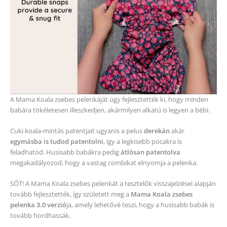
A Mama Koala zsebes pelenkáját úgy fejlesztették ki, hogy minden
babára tökéletesen illeszkedjen, akármilyen alkatú is legyen a bébi.
Cuki koala-mintás patentjait ugyanis a pelus
derekán
akár
egymásba is tudod patentolni
, így a legkisebb pocakra is
feladhatod. Husisabb babákra pedig
átlósan patentolva
megakadályozod, hogy a vastag combikat elnyomja a pelenka.
SŐT! A Mama Koala zsebes pelenkát a tesztelők visszajelzései alapján
tovább fejlesztették, így született meg a
Mama Koala zsebes
pelenka 3.0 verzió
ja, amely lehetővé teszi, hogy a husisabb babák is
tovább hordhassák.