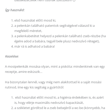
babakezecskék nem tudnak szétszedni 🙂
Így használd:
első használat előtt mosd ki,
a pelenkán található patentok segítségével válaszd ki a
megfelelő méretet,
a pelenkabetétet helyezd a pelenkán található zseb-részbe (ha
éjjelre adod a babára, tegyél bele plusz nedvszívó réteget),
már rá is adhatod a babára!
Kezelése
:
A mosipelenkák mosása olyan, mint a piskóta: mindenkinek van egy
receptje, amire esküszik…
Ha bizonytalan lennél, vagy még nem alakítottad ki a saját mosási
rutinod, íme egy kis segítség a gyártótól:
első használat előtt mosd ki, a higiénia érdekében is, és azért
is, hogy elérje maximális nedvszívó kapacitását,
a székletet gördítsd le a zseb belsejéről a wc-be (könnyebb, ha