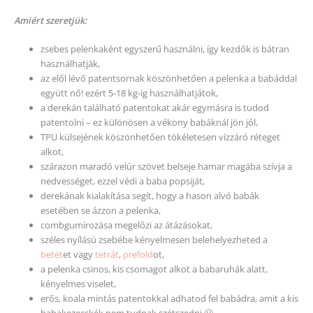
Amiért szeretjük:
zsebes pelenkaként egyszerű használni, így kezdők is bátran
használhatják,
az elől lévő patentsornak köszönhetően a pelenka a babáddal
együtt nő! ezért 5-18 kg-ig használhatjátok,
a derekán található patentokat akár egymásra is tudod
patentolni – ez különösen a vékony babáknál jön jól,
TPU külsejének köszönhetően tökéletesen vízzáró réteget
alkot,
szárazon maradó velúr szövet belseje hamar magába szívja a
nedvességet, ezzel védi a baba popsiját,
derekának kialakítása segít, hogy a hason alvó babák
esetében se ázzon a pelenka,
combgumírozása megelőzi az átázásokat,
széles nyílású zsebébe kényelmesen belehelyezheted a
betét
et vagy
tetrát
,
prefold
ot,
a pelenka csinos, kis csomagot alkot a babaruhák alatt,
kényelmes viselet,
erős, koala mintás patentokkal adhatod fel babádra, amit a kis