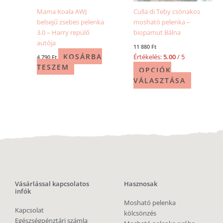
Mama Koala AWJ
Culla di Teby csónakos
belsejű zsebes pelenka
mosható pelenka –
3.0 – Harry repülő
biopamut Bálna
autója
11 880
Ft
KOSÁRBA
Értékelés:
5.00
/ 5
4 790
Ft
TESZEM
OPCIÓK
VÁLASZTÁSA
Vásárlással kapcsolatos
Hasznosak
infók
Mosható pelenka
Kapcsolat
kölcsönzés
Egészségpénztári számla