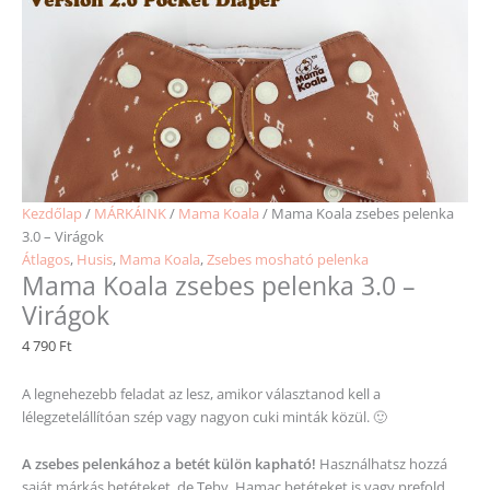
Kezdőlap
/
MÁRKÁINK
/
Mama Koala
/ Mama Koala zsebes pelenka
3.0 – Virágok
Átlagos
,
Husis
,
Mama Koala
,
Zsebes mosható pelenka
Mama Koala zsebes pelenka 3.0 –
Virágok
4 790
Ft
A legnehezebb feladat az lesz, amikor választanod kell a
lélegzetelállítóan szép vagy nagyon cuki minták közül. 🙂
A zsebes pelenkához a betét külön kapható!
Használhatsz hozzá
saját márkás betéteket, de Teby, Hamac betéteket is vagy prefold