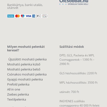
Bankkártya, banki utalás,
utánvét
Milyen mosható pelenkát
Szállítási módok
keresel?
DPD, GLS, Packeta és MPL
Újszülött mosható pelenka
Csomagpontok –
1390 Ft –
2990 Ft
Mosható pelenka külső
Mosható pelenka belső
GLS házhozszállítás: 2200 Ft
Csónakos mosható pelenka
Gyapjú mosható pelenka
MPL házhozszállítás: 3500 Ft
Prefold pelenka
All in one
utánvét: 700 Ft
Zsebes pelenka
Textilpelenka
INGYENES szállítás
csomagpontra 40 000 Ft felett