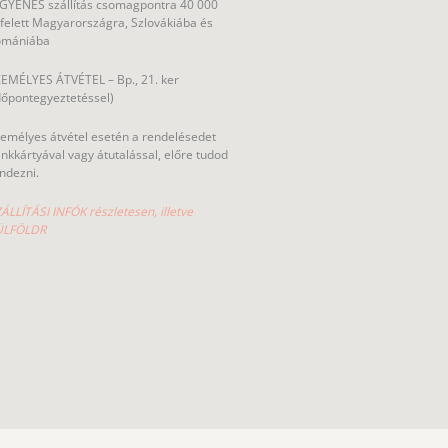
GYENES szállítás csomagpontra 40 000
 felett Magyarországra, Szlovákiába és
omániába
EMÉLYES ÁTVÉTEL – Bp., 21. ker
dőpontegyeztetéssel)
emélyes átvétel esetén a rendelésedet
nkkártyával vagy átutalással, előre tudod
ndezni.
ÁLLÍTÁSI INFÓK részletesen, illetve
ÜLFÖLDR