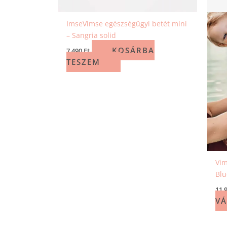
ImseVimse egészségügyi betét mini
– Sangria solid
KOSÁRBA
7 490
Ft
TESZEM
Vim
Blu
11 
VÁ