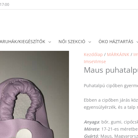
-17:00
ARUHÁK/KIEGÉSZÍTŐK
NŐI SZEKCIÓ
ÖKO HÁZTARTÁS
Kezdőlap
/
MÁRKÁINK
/
I
ImseVimse
Maus puhatalpú 
Puhatalpú cipőben gyermek
Ebben a cipőben járás közb
egyensúlyérzék, és a talp 
Anyaga
: bőr, gumi, cipőcs
Mérete
: 17-21-es méretb
Gyártó
:
Maus, Magyarors