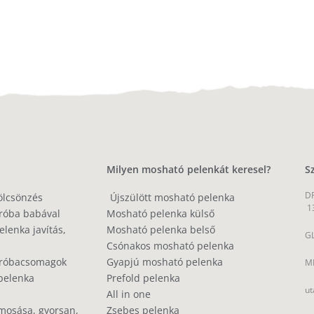
Milyen mosható pelenkát keresel?
S
DP
ölcsönzés
Újszülött mosható pelenka
1
róba babával
Mosható pelenka külső
lenka javítás,
Mosható pelenka belső
GL
Csónakos mosható pelenka
próbacsomagok
Gyapjú mosható pelenka
MP
pelenka
Prefold pelenka
ut
All in one
mosása, gyorsan,
Zsebes pelenka