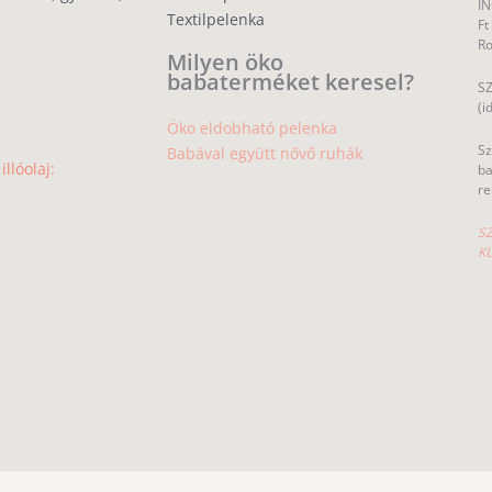
IN
Textilpelenka
Ft
R
Milyen öko
babaterméket keresel?
SZ
(i
Öko eldobható pelenka
Sz
Babával együtt nővő ruhák
llóolaj:
ba
re
SZ
K