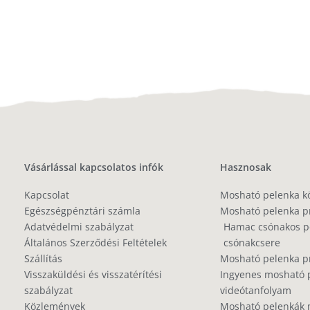
Vásárlással kapcsolatos infók
Hasznosak
Kapcsolat
Mosható pelenka k
Egészségpénztári számla
Mosható pelenka p
Adatvédelmi szabályzat
Hamac csónakos pe
Általános Szerződési Feltételek
csónakcsere
Szállítás
Mosható pelenka 
Visszaküldési és visszatérítési
Ingyenes mosható 
szabályzat
videótanfolyam
Közlemények
Mosható pelenkák 