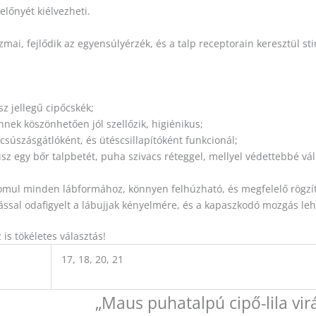
lőnyét kiélvezheti.
mai, fejlődik az egyensúlyérzék, és a talp receptorain keresztül st
z jellegű cipőcskék;
nnek köszönhetően jól szellőzik, higiénikus;
 csúszásgátlóként, és ütéscsillapítóként funkcionál;
z egy bőr talpbetét, puha szivacs réteggel, mellyel védettebbé válik
omul minden lábformához, könnyen felhúzható, és megfelelő rögzíté
ssal odafigyelt a lábujjak kényelmére, és a kapaszkodó mozgás lehe
s tökéletes választás!
17, 18, 20, 21
„Maus puhatalpú cipő-lila vir