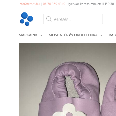
Skip
info@temiti.hu
|
06 70 369 4340
| Ilyenkor keress minket: H-P 9:30 
to
content
Products
search
MÁRKÁINK
MOSHATÓ- és ÖKOPELENKA
BAB