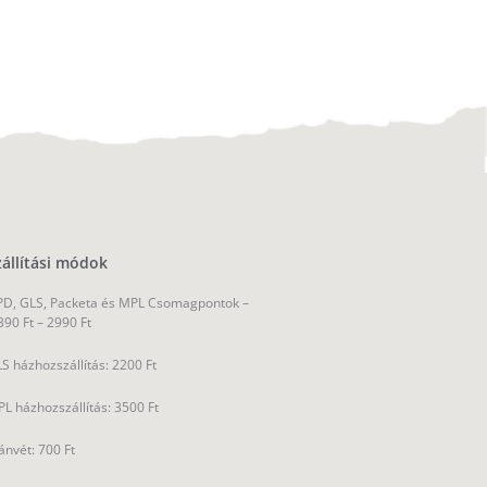
zállítási módok
D, GLS, Packeta és MPL Csomagpontok –
390 Ft – 2990 Ft
S házhozszállítás: 2200 Ft
L házhozszállítás: 3500 Ft
ánvét: 700 Ft