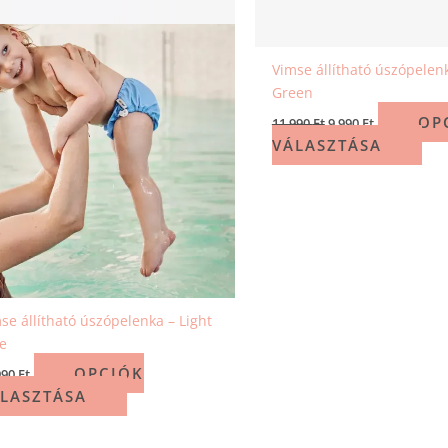
ki
ki
Vimse állítható úszópelen
Green
OP
11 990
Ft
9 990
Ft
VÁLASZTÁSA
se állítható úszópelenka – Light
e
OPCIÓK
990
Ft
LASZTÁSA