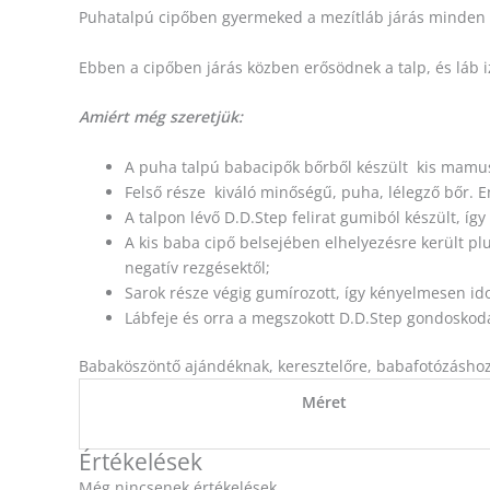
Puhatalpú cipőben gyermeked a mezítláb járás minden e
Ebben a cipőben járás közben erősödnek a talp, és láb iz
Amiért még szeretjük:
A puha talpú babacipők bőrből készült kis mamus
Felső része kiváló minőségű, puha, lélegző bőr. E
A talpon lévő D.D.Step felirat gumiból készült, így
A kis baba cipő belsejében elhelyezésre került plus
negatív rezgésektől;
Sarok része végig gumírozott, így kényelmesen id
Lábfeje és orra a megszokott D.D.Step gondoskodá
Babaköszöntő ajándéknak, keresztelőre, babafotózáshoz i
Méret
Értékelések
Még nincsenek értékelések.