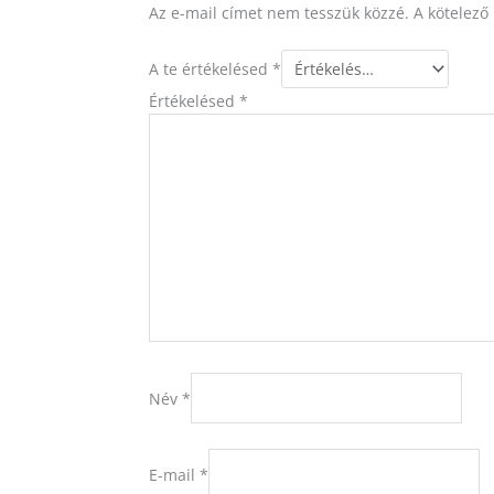
Az e-mail címet nem tesszük közzé.
A kötelez
A te értékelésed
*
Értékelésed
*
Név
*
E-mail
*