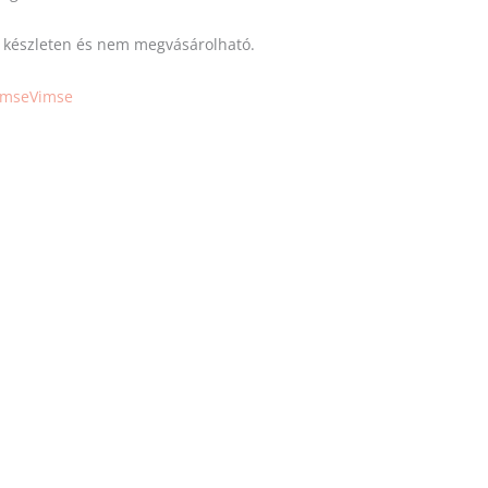
s készleten és nem megvásárolható.
ImseVimse