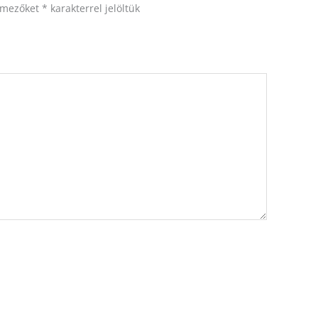
ő mezőket
*
karakterrel jelöltük