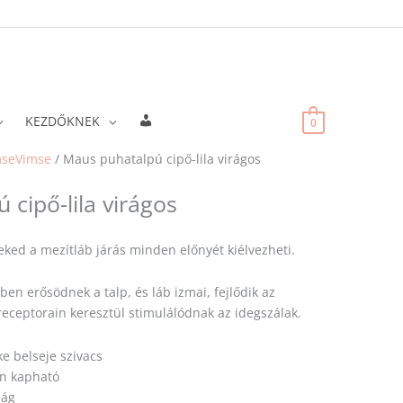
Fiókadatok
KEZDŐKNEK
0
mseVimse
/ Maus puhatalpú cipő-lila virágos
cipő-lila virágos
ed a mezítláb járás minden előnyét kiélvezheti.
en erősödnek a talp, és láb izmai, fejlődik az
receptorain keresztül stimulálódnak az idegszálak.
ke belseje szivacs
en kapható
zág