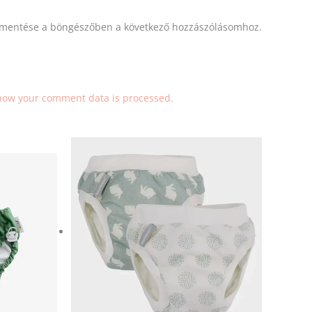
mentése a böngészőben a következő hozzászólásomhoz.
how your comment data is processed.
ek
Ennek
a
méknek
terméknek
b
több
ációja
variációja
.
van.
A
ozatok
változatok
a
mékoldalon
termékoldalon
aszthatók
választhatók