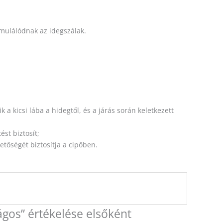
imulálódnak az idegszálak.
 a kicsi lába a hidegtől, és a járás során keletkezett
st biztosít;
tőségét biztosítja a cipőben.
ágos” értékelése elsőként