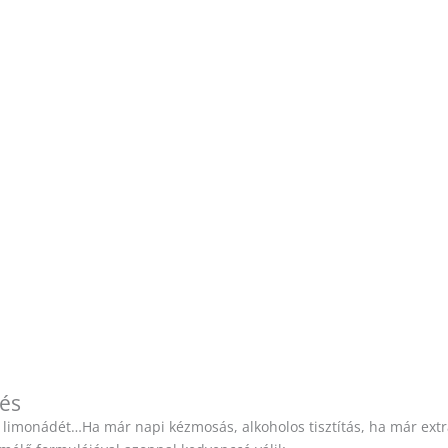
yés
őle limonádét…Ha már napi kézmosás, alkoholos tisztítás, ha már e