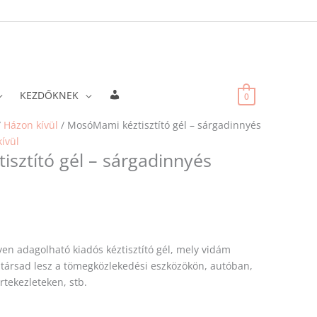
Fiókadatok
KEZDŐKNEK
0
/
Házon kívül
/ MosóMami kéztisztító gél – sárgadinnyés
ívül
sztító gél – sárgadinnyés
n adagolható kiadós kéztisztító gél, mely vidám
hű társad lesz a tömegközlekedési eszközökön, autóban,
rtekezleteken, stb.