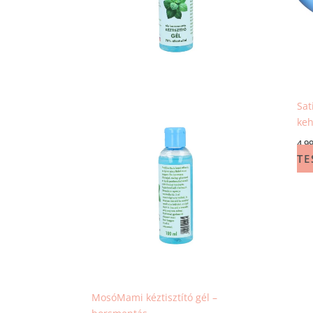
Sat
keh
4 9
TE
MosóMami kéztisztító gél –