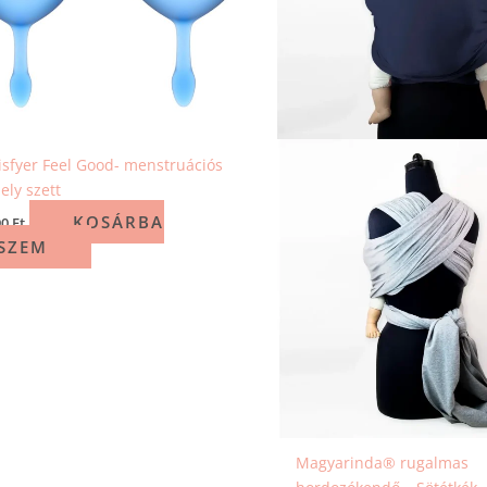
isfyer Feel Good- menstruációs
ely szett
KOSÁRBA
90
Ft
SZEM
Magyarinda® rugalmas