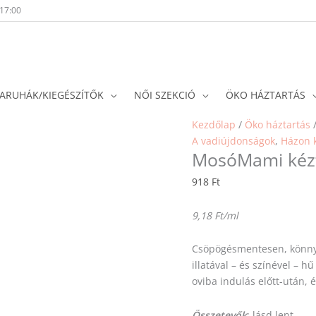
-17:00
ARUHÁK/KIEGÉSZÍTŐK
NŐI SZEKCIÓ
ÖKO HÁZTARTÁS
MosóMami
Kezdőlap
/
Öko háztartás
kéztisztító
A vadiújdonságok
,
Házon k
MosóMami kézti
gél
-
918
Ft
sárgadinnyés
mennyiség
9,18 Ft/ml
Csöpögésmentesen, könnye
illatával – és színével – 
oviba indulás előtt-után, é
Összetevők
: lásd lent