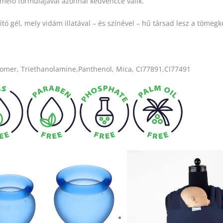
kímélő formulájával azonnal kedvenccé válik.
 gél, mely vidám illatával – és színével – hű társad lesz a tömegk
bomer, Triethanolamine,Panthenol, Mica, CI77891,CI77491