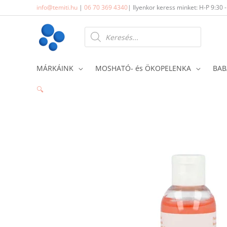
Skip
info@temiti.hu
|
06 70 369 4340
| Ilyenkor keress minket: H-P 9:30 
to
content
Products
search
MÁRKÁINK
MOSHATÓ- és ÖKOPELENKA
BAB
🔍