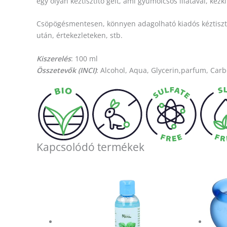
egy olyan kéztisztító gélt, ami gyümölcsös illatával, kéz
Csöpögésmentesen, könnyen adagolható kiadós kéztisztító
után, értekezleteken, stb.
Kiszerelés
: 100 ml
Összetevők (INCI)
: Alcohol, Aqua, Glycerin,parfum, Car
Kapcsolódó termékek