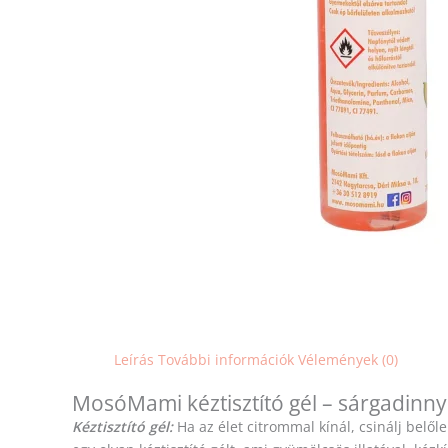
Leírás
További információk
Vélemények (0)
MosóMami kéztisztító gél – sárgadinn
Kéztisztító gél:
Ha az élet citrommal kínál, csinálj bel