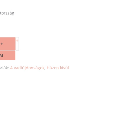
tország
+
+
EM
riák:
A vadiújdonságok
,
Házon kívül