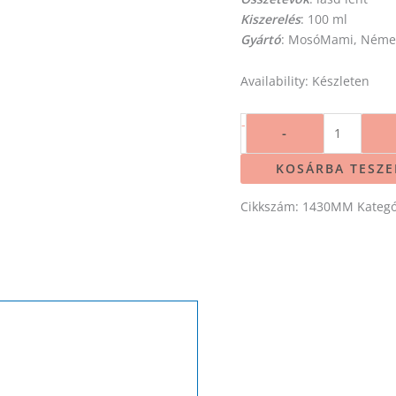
Kiszerelés
: 100 ml
Gyártó
: MosóMami, Néme
Availability:
Készleten
-
-
KOSÁRBA TESZ
Cikkszám:
1430MM
Kategó