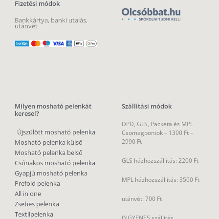
Fizetési módok
Bankkártya, banki utalás,
utánvét
Milyen mosható pelenkát
Szállítási módok
keresel?
DPD, GLS, Packeta és MPL
Újszülött mosható pelenka
Csomagpontok –
1390 Ft –
2990 Ft
Mosható pelenka külső
Mosható pelenka belső
GLS házhozszállítás: 2200 Ft
Csónakos mosható pelenka
Gyapjú mosható pelenka
MPL házhozszállítás: 3500 Ft
Prefold pelenka
All in one
utánvét: 700 Ft
Zsebes pelenka
Textilpelenka
INGYENES szállítás