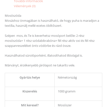
További információk
Vélemények (0)
Mosószóda
Mosáshoz önmagában is használható, de hogy puha is maradjon a
textília, használj mellé ecetes öblítőszert.
Szépen mos, és Te is keverhetsz mosóport belőle: 2 rész
mosószóda+ 1 rész szódabikrabóna+ fél rész aktív oxi és fél rész
szappanreszeléket önts vödörbe és rázd össze.
Használhatod súrolóporként, illatosíthatod illóolajjal is.
Márványt, érzékenyebb járólapot ne takaríts vele.
Gyártás helye
Németország
Kiszerelés
1000 gramm
Mit keresel?
Mosószer