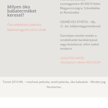
csomagpontra 40 000 Ft felett
Milyen öko
Magyarországra, Szlovákiába
babaterméket
és Romániába
keresel?
SZEMÉLYES ÁTVÉTEL – Bp.,
Öko eldobható pelenka
21. ker (időpontegyeztetéssel)
Babával együtt nővő ruhák
Személyes átvétel esetén a
rendelésedet bankkártyával
vagy átutalással, előre tudod
rendezni.
SZÁLLÍTÁSI INFÓK
részletesen, illetve KÜLFÖLDR
Temiti 2014 Kft. – mosható pelenka, textil pelenka, öko bababolt – Minden jog
fenntartva.