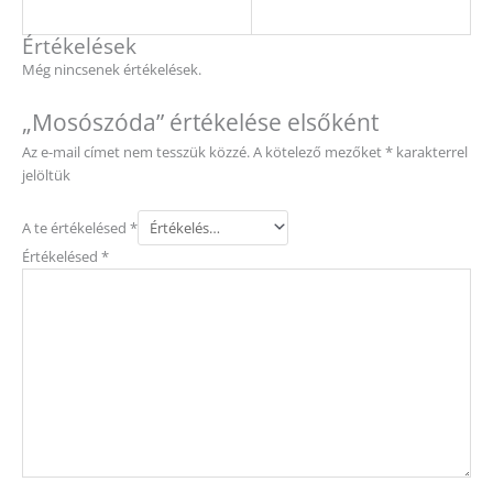
Értékelések
Még nincsenek értékelések.
„Mosószóda” értékelése elsőként
Az e-mail címet nem tesszük közzé.
A kötelező mezőket
*
karakterrel
jelöltük
A te értékelésed
*
Értékelésed
*