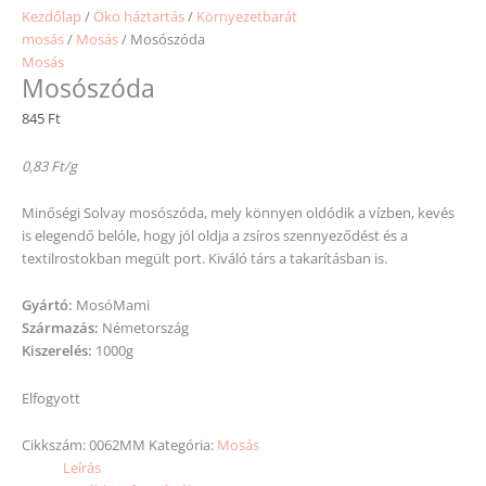
Kezdőlap
/
Öko háztartás
/
Környezetbarát
mosás
/
Mosás
/ Mosószóda
Mosás
Mosószóda
845
Ft
0,83 Ft/g
Minőségi Solvay mosószóda, mely könnyen oldódik a vízben, kevés
is elegendő belóle, hogy jól oldja a zsíros szennyeződést és a
textilrostokban megült port. Kiváló társ a takarításban is.
Gyártó:
MosóMami
Származás:
Németország
Kiszerelés:
1000g
Elfogyott
Cikkszám:
0062MM
Kategória:
Mosás
Leírás