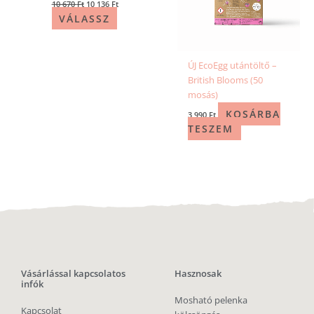
10 670
Ft
10 136
Ft
VÁLASSZ
ÚJ EcoEgg utántöltő –
British Blooms (50
mosás)
KOSÁRBA
3 990
Ft
TESZEM
Vásárlással kapcsolatos
Hasznosak
infók
Mosható pelenka
Kapcsolat