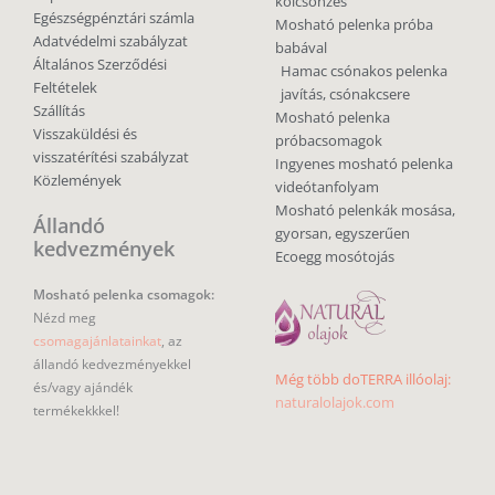
kölcsönzés
Egészségpénztári számla
Mosható pelenka próba
Adatvédelmi szabályzat
babával
Általános Szerződési
Hamac csónakos pelenka
Feltételek
javítás, csónakcsere
Szállítás
Mosható pelenka
Visszaküldési és
próbacsomagok
visszatérítési szabályzat
Ingyenes mosható pelenka
Közlemények
videótanfolyam
Mosható pelenkák mosása,
Állandó
gyorsan, egyszerűen
kedvezmények
Ecoegg mosótojás
Mosható pelenka csomagok:
Nézd meg
csomagajánlatainkat
, az
állandó kedvezményekkel
Még több doTERRA illóolaj:
és/vagy ajándék
naturalolajok.com
termékekkkel!