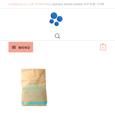
Skip
info@temiti.hu
|
06 70 369 4340
| Ilyenkor keress minket: H-P 9:30 -17:00
to
content
Below
MENÜ
0
Header