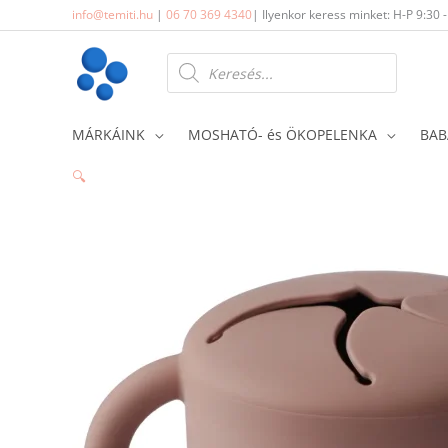
Skip
info@temiti.hu
|
06 70 369 4340
| Ilyenkor keress minket: H-P 9:30 
to
content
Products
search
MÁRKÁINK
MOSHATÓ- és ÖKOPELENKA
BAB
🔍