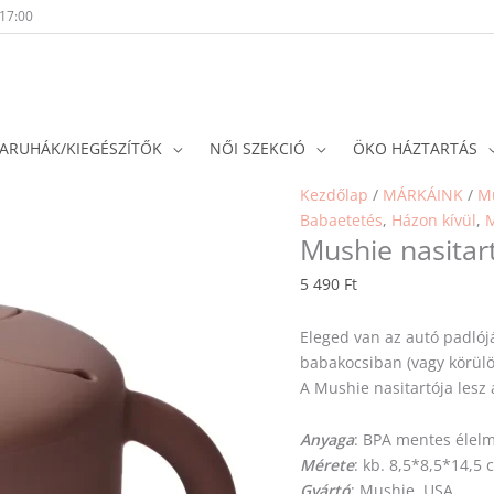
-17:00
ARUHÁK/KIEGÉSZÍTŐK
NŐI SZEKCIÓ
ÖKO HÁZTARTÁS
Kezdőlap
/
MÁRKÁINK
/
M
Babaetetés
,
Házon kívül
,
Mushie nasitar
5 490
Ft
Eleged van az autó padlój
babakocsiban (vagy körülöt
A Mushie nasitartója lesz
Anyaga
: BPA mentes élelmi
Mérete
: kb. 8,5*8,5*14,5 
Gyártó
: Mushie, USA