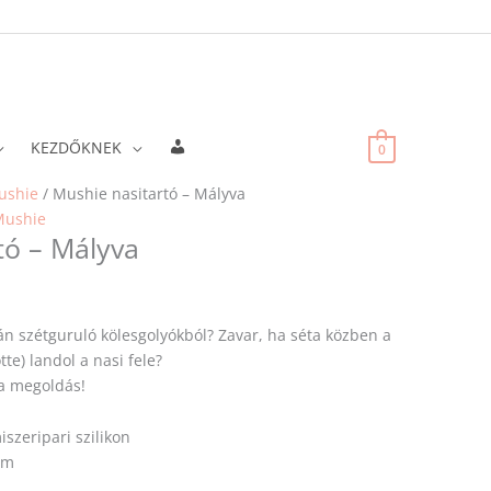
Fiókadatok
KEZDŐKNEK
0
ushie
/ Mushie nasitartó – Mályva
Mushie
tó – Mályva
án szétguruló kölesgolyókból? Zavar, ha séta közben a
te) landol a nasi fele?
 a megoldás!
szeripari szilikon
cm