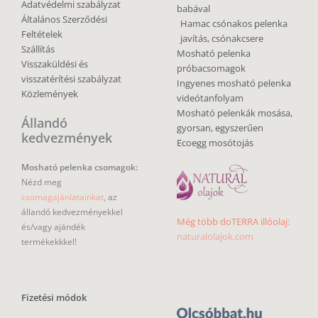
Adatvédelmi szabályzat
babával
Általános Szerződési
Hamac csónakos pelenka
Feltételek
javítás, csónakcsere
Szállítás
Mosható pelenka
Visszaküldési és
próbacsomagok
visszatérítési szabályzat
Ingyenes mosható pelenka
Közlemények
videótanfolyam
Mosható pelenkák mosása,
Állandó
gyorsan, egyszerűen
kedvezmények
Ecoegg mosótojás
Mosható pelenka csomagok:
Nézd meg
csomagajánlatainkat
, az
állandó kedvezményekkel
Még több doTERRA illóolaj:
és/vagy ajándék
naturalolajok.com
termékekkkel!
Fizetési módok