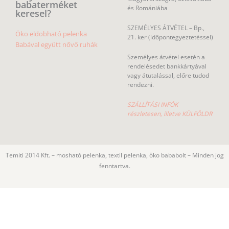
babaterméket
és Romániába
keresel?
SZEMÉLYES ÁTVÉTEL – Bp.,
Öko eldobható pelenka
21. ker (időpontegyeztetéssel)
Babával együtt nővő ruhák
Személyes átvétel esetén a
rendelésedet bankkártyával
vagy átutalással, előre tudod
rendezni.
SZÁLLÍTÁSI INFÓK
részletesen, illetve KÜLFÖLDR
Temiti 2014 Kft. – mosható pelenka, textil pelenka, öko bababolt – Minden jog
fenntartva.