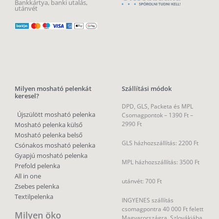
Bankkártya, banki utalás,
utánvét
Milyen mosható pelenkát
Szállítási módok
keresel?
DPD, GLS, Packeta és MPL
Újszülött mosható pelenka
Csomagpontok –
1390 Ft –
2990 Ft
Mosható pelenka külső
Mosható pelenka belső
GLS házhozszállítás: 2200 Ft
Csónakos mosható pelenka
Gyapjú mosható pelenka
MPL házhozszállítás: 3500 Ft
Prefold pelenka
All in one
utánvét: 700 Ft
Zsebes pelenka
Textilpelenka
INGYENES szállítás
csomagpontra 40 000 Ft felett
Milyen öko
Magyarországra, Szlovákiába