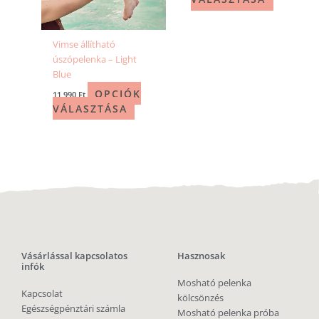
Vimse állítható
úszópelenka – Light
Blue
OPCIÓK
11 990
Ft
VÁLASZTÁSA
Vásárlással kapcsolatos
Hasznosak
infók
Mosható pelenka
Kapcsolat
kölcsönzés
Egészségpénztári számla
Mosható pelenka próba