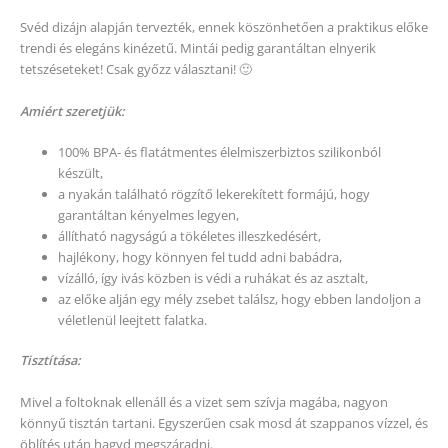
Svéd dizájn alapján tervezték, ennek köszönhetően a praktikus előke
trendi és elegáns kinézetű. Mintái pedig garantáltan elnyerik
tetszéseteket! Csak győzz választani! 🙂
Amiért szeretjük:
100% BPA- és flatátmentes élelmiszerbiztos szilikonból
készült,
a nyakán található rögzítő lekerekített formájú, hogy
garantáltan kényelmes legyen,
állítható nagyságú a tökéletes illeszkedésért,
hajlékony, hogy könnyen fel tudd adni babádra,
vízálló, így ivás közben is védi a ruhákat és az asztalt,
az előke alján egy mély zsebet találsz, hogy ebben landoljon a
véletlenül leejtett falatka.
Tisztítása:
Mivel a foltoknak ellenáll és a vizet sem szívja magába, nagyon
könnyű tisztán tartani. Egyszerűen csak mosd át szappanos vízzel, és
öblítés után hagyd megszáradni.