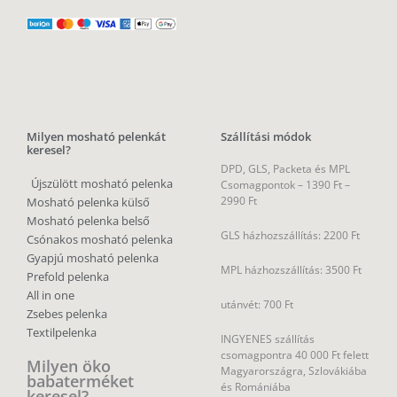
Milyen mosható pelenkát
Szállítási módok
keresel?
DPD, GLS, Packeta és MPL
Újszülött mosható pelenka
Csomagpontok –
1390 Ft –
2990 Ft
Mosható pelenka külső
Mosható pelenka belső
GLS házhozszállítás: 2200 Ft
Csónakos mosható pelenka
Gyapjú mosható pelenka
MPL házhozszállítás: 3500 Ft
Prefold pelenka
All in one
utánvét: 700 Ft
Zsebes pelenka
Textilpelenka
INGYENES szállítás
csomagpontra 40 000 Ft felett
Milyen öko
Magyarországra, Szlovákiába
babaterméket
és Romániába
keresel?