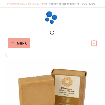
Skip
info@temiti.hu
|
06 70 369 4340
| Ilyenkor keress minket: H-P 9:30 -17:00
to
content
Below
MENÜ
0
Header
🔍