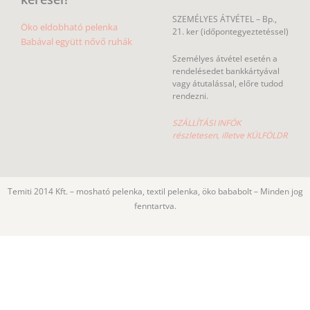
SZEMÉLYES ÁTVÉTEL – Bp.,
Öko eldobható pelenka
21. ker (időpontegyeztetéssel)
Babával együtt nővő ruhák
Személyes átvétel esetén a
rendelésedet bankkártyával
vagy átutalással, előre tudod
rendezni.
SZÁLLÍTÁSI INFÓK
részletesen, illetve KÜLFÖLDR
Temiti 2014 Kft. – mosható pelenka, textil pelenka, öko bababolt – Minden jog
fenntartva.