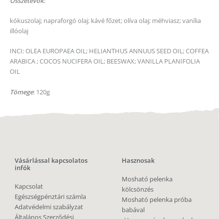
Összetevők:
kókuszolaj; napraforgó olaj; kávé főzet; olíva olaj; méhviasz; vanília
illóolaj
INCI: OLEA EUROPAEA OIL; HELIANTHUS ANNUUS SEED OIL; COFFEA
ARABICA ; COCOS NUCIFERA OIL; BEESWAX; VANILLA PLANIFOLIA
OIL
Tömege
: 120g
Vásárlással kapcsolatos
Hasznosak
infók
Mosható pelenka
Kapcsolat
kölcsönzés
Egészségpénztári számla
Mosható pelenka próba
Adatvédelmi szabályzat
babával
Általános Szerződési