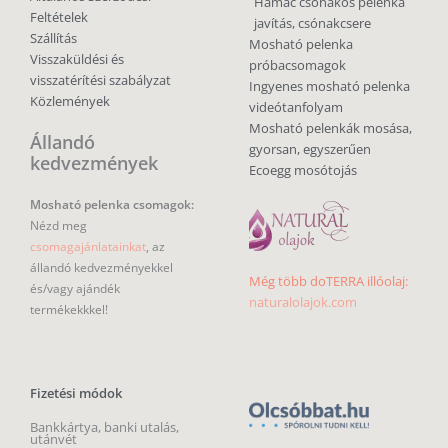
Hamac csónakos pelenka
Feltételek
javítás, csónakcsere
Szállítás
Mosható pelenka
Visszaküldési és
próbacsomagok
visszatérítési szabályzat
Ingyenes mosható pelenka
Közlemények
videótanfolyam
Mosható pelenkák mosása,
Állandó
gyorsan, egyszerűen
kedvezmények
Ecoegg mosótojás
Mosható pelenka csomagok:
Nézd meg
csomagajánlatainkat
, az
állandó kedvezményekkel
Még több doTERRA illóolaj:
és/vagy ajándék
naturalolajok.com
termékekkkel!
Fizetési módok
Bankkártya, banki utalás,
utánvét