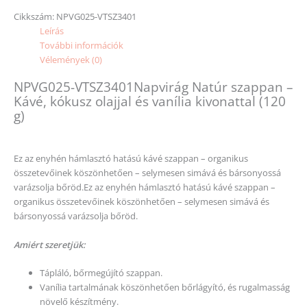
Cikkszám:
NPVG025-VTSZ3401
Leírás
További információk
Vélemények (0)
NPVG025-VTSZ3401Napvirág Natúr szappan –
Kávé, kókusz olajjal és vanília kivonattal (120
g)
Ez az enyhén hámlasztó hatású kávé szappan – organikus
összetevőinek köszönhetően – selymesen simává és bársonyossá
varázsolja bőröd.Ez az enyhén hámlasztó hatású kávé szappan –
organikus összetevőinek köszönhetően – selymesen simává és
bársonyossá varázsolja bőröd.
Amiért szeretjük:
Tápláló, bőrmegújító szappan.
Vanília tartalmának köszönhetően bőrlágyító, és rugalmasság
növelő készítmény.