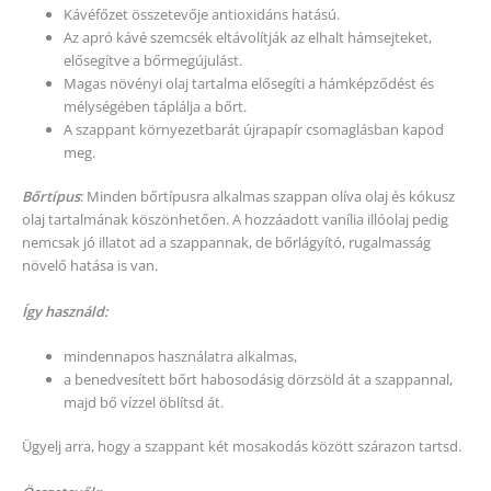
Kávéfőzet összetevője antioxidáns hatású.
Az apró kávé szemcsék eltávolítják az elhalt hámsejteket,
elősegítve a bőrmegújulást.
Magas növényi olaj tartalma elősegíti a hámképződést és
mélységében táplálja a bőrt.
A szappant környezetbarát újrapapír csomaglásban kapod
meg.
Bőrtípus
: Minden bőrtípusra alkalmas szappan olíva olaj és kókusz
olaj tartalmának köszönhetően. A hozzáadott vanília illóolaj pedig
nemcsak jó illatot ad a szappannak, de bőrlágyító, rugalmasság
növelő hatása is van.
Így használd:
mindennapos használatra alkalmas,
a benedvesített bőrt habosodásig dörzsöld át a szappannal,
majd bő vízzel öblítsd át.
Ügyelj arra, hogy a szappant két mosakodás között szárazon tartsd.