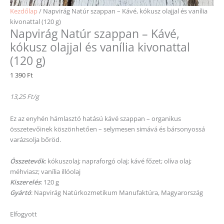
Kezdőlap
/ Napvirág Natúr szappan – Kávé, kókusz olajjal és vanília
kivonattal (120 g)
Napvirág Natúr szappan – Kávé,
kókusz olajjal és vanília kivonattal
(120 g)
1 390
Ft
13,25 Ft/g
Ez az enyhén hámlasztó hatású kávé szappan – organikus
összetevőinek köszönhetően – selymesen simává és bársonyossá
varázsolja bőröd.
Összetevők
: kókuszolaj; napraforgó olaj; kávé főzet; olíva olaj;
méhviasz; vanília illóolaj
Kiszerelés
: 120 g
Gyártó
: Napvirág Natúrkozmetikum Manufaktúra, Magyarország
Elfogyott