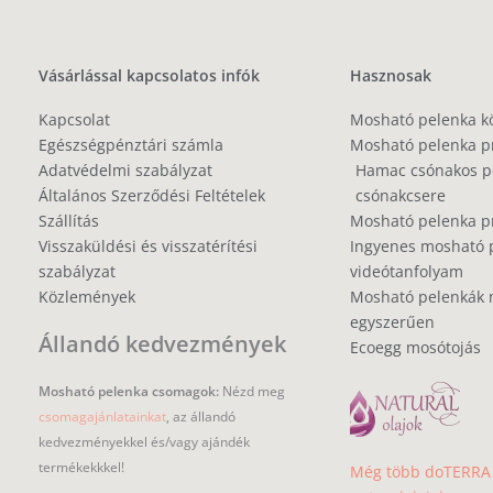
Vásárlással kapcsolatos infók
Hasznosak
Kapcsolat
Mosható pelenka k
Egészségpénztári számla
Mosható pelenka p
Adatvédelmi szabályzat
Hamac csónakos pe
Általános Szerződési Feltételek
csónakcsere
Szállítás
Mosható pelenka 
Visszaküldési és visszatérítési
Ingyenes mosható 
szabályzat
videótanfolyam
Közlemények
Mosható pelenkák 
egyszerűen
Állandó kedvezmények
Ecoegg mosótojás
Mosható pelenka csomagok:
Nézd meg
csomagajánlatainkat
, az állandó
kedvezményekkel és/vagy ajándék
termékekkkel!
Még több doTERRA i