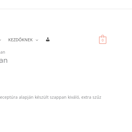
Fiókadatok
KEZDŐKNEK
0
pan
pan
eceptúra alapján készült szappan kiváló, extra szűz