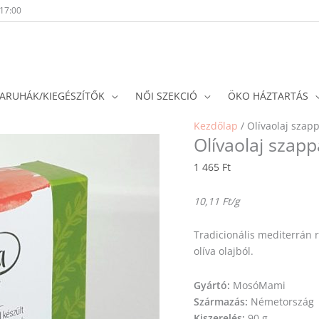
-17:00
ARUHÁK/KIEGÉSZÍTŐK
NŐI SZEKCIÓ
ÖKO HÁZTARTÁS
Kezdőlap
/ Olívaolaj szap
Olívaolaj szap
1 465
Ft
10,11 Ft/g
Tradicionális mediterrán r
olíva olajból.
Gyártó:
MosóMami
Származás:
Németország
Kiszerelés:
90 g