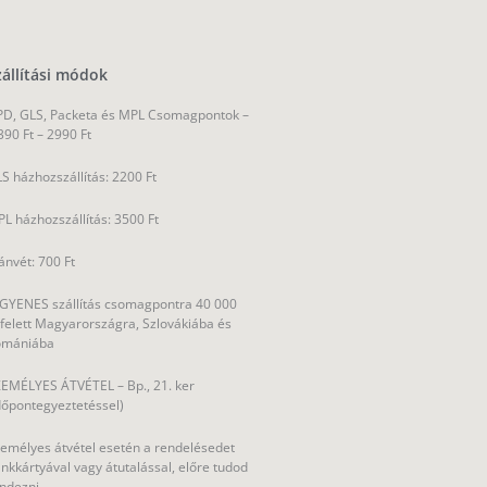
zállítási módok
D, GLS, Packeta és MPL Csomagpontok –
390 Ft – 2990 Ft
S házhozszállítás: 2200 Ft
L házhozszállítás: 3500 Ft
ánvét: 700 Ft
GYENES szállítás csomagpontra 40 000
 felett Magyarországra, Szlovákiába és
omániába
EMÉLYES ÁTVÉTEL – Bp., 21. ker
dőpontegyeztetéssel)
emélyes átvétel esetén a rendelésedet
nkkártyával vagy átutalással, előre tudod
ndezni.