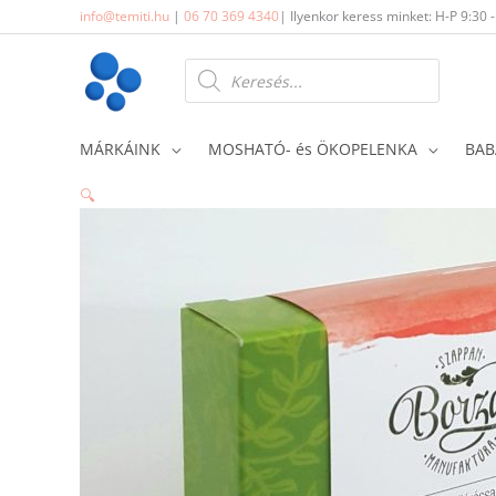
Skip
info@temiti.hu
|
06 70 369 4340
| Ilyenkor keress minket: H-P 9:30 
to
content
Products
search
MÁRKÁINK
MOSHATÓ- és ÖKOPELENKA
BAB
🔍