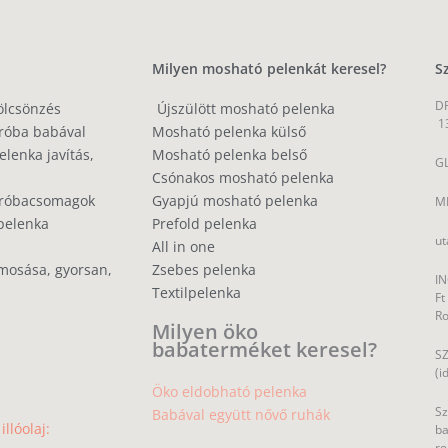
Milyen mosható pelenkát keresel?
S
DP
ölcsönzés
Újszülött mosható pelenka
1
róba babával
Mosható pelenka külső
lenka javítás,
Mosható pelenka belső
GL
Csónakos mosható pelenka
próbacsomagok
Gyapjú mosható pelenka
MP
pelenka
Prefold pelenka
ut
All in one
mosása, gyorsan,
Zsebes pelenka
IN
Textilpelenka
Ft
R
Milyen öko
babaterméket keresel?
SZ
(i
Öko eldobható pelenka
Sz
Babával együtt nővő ruhák
llóolaj:
ba
re