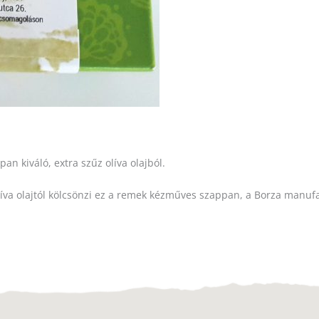
an kiváló, extra szűz olíva olajból.
z olíva olajtól kölcsönzi ez a remek kézműves szappan, a Borza manu