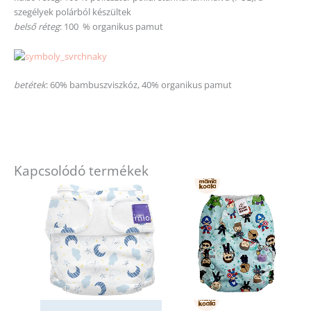
szegélyek polárból készültek
belső réteg
: 100 % organikus pamut
betétek
: 60% bambuszviszkóz, 40% organikus pamut
Kapcsolódó termékek
Ennek
a
terméknek
több
variációja
van.
A
változatok
a