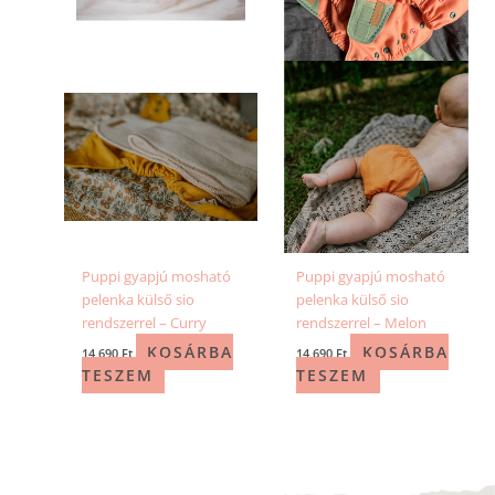
Puppi gyapjú mosható
Puppi gyapjú mosható
pelenka külső sio
pelenka külső sio
rendszerrel – Curry
rendszerrel – Melon
KOSÁRBA
KOSÁRBA
14 690
Ft
14 690
Ft
TESZEM
TESZEM