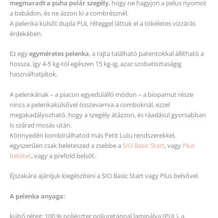
megmaradt a puha polár szegély
, hogy ne hagyjon a pelus nyomot
a babádon, és ne ázzon ki a combrésznél.
A pelenka külsőt dupla PUL réteggel láttuk el a tökéletes vízzárás
érdekében.
Ez egy
egyméretes pelenka
, a rajta található patentokkal állítható a
hossza, így 4-5 kg-tól egészen 15 kg-ig, azaz szobatisztaságig
használhatjátok.
A pelenkának – a piacon egyedülálló módon – a biopamut része
nincs a pelenkakülsővel összevarrva a comboknál, ezzel
megakadályozható, hogy a szegély átázzon, és ráadásul gyorsabban
is szárad mosás után.
Könnyedén kombinálhatod más Petit Lulu rendszerekkel,
egyszerűen csak beleteszed a zsebbe a
SIO Basic Start
, vagy
Plus
betétet
, vagy a prefold belsőt.
Éjszakára ajánljuk kiegészíteni a SIO Basic Start vagy Plus belsővel.
A pelenka anyaga:
külső réteg: 100 % poliészter poliuretánnal laminálva (PUL), a