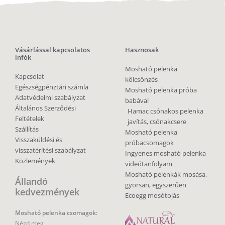
Vásárlással kapcsolatos
Hasznosak
infók
Mosható pelenka
Kapcsolat
kölcsönzés
Egészségpénztári számla
Mosható pelenka próba
Adatvédelmi szabályzat
babával
Általános Szerződési
Hamac csónakos pelenka
Feltételek
javítás, csónakcsere
Szállítás
Mosható pelenka
Visszaküldési és
próbacsomagok
visszatérítési szabályzat
Ingyenes mosható pelenka
Közlemények
videótanfolyam
Mosható pelenkák mosása,
Állandó
gyorsan, egyszerűen
kedvezmények
Ecoegg mosótojás
Mosható pelenka csomagok:
Nézd meg