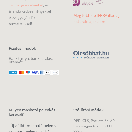
csomagajánlatainkat
, az
állandó kedvezményekkel
Még több doTERRA illóolaj:
és/vagy ajándék
naturalolajok.com
termékekkkel!
Fizetési módok
Bankkártya, banki utalás,
utánvét
Milyen mosható pelenkát
Szállítási módok
keresel?
DPD, GLS, Packeta és MPL
Újszülött mosható pelenka
Csomagpontok –
1390 Ft –
2990 Ft
Mosható pelenka külső