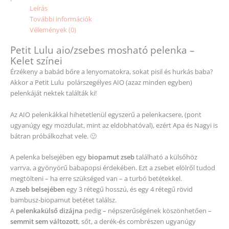
Leírás
További információk
Vélemények (0)
Petit Lulu aio/zsebes mosható pelenka –
Kelet színei
Érzékeny a babád bőre a lenyomatokra, sokat pisil és hurkás baba?
Akkor a Petit Lulu polárszegélyes AIO (azaz minden egyben)
pelenkáját nektek találták ki!
Az AIO pelenkákkal hihetetlenül egyszerű a pelenkacsere, (pont
ugyanúgy egy mozdulat, mint az eldobhatóval), ezért Apa és Nagyi is
bátran próbálkozhat vele. 🙂
A pelenka belsejében egy
biopamut zseb
található a külsőhöz
varrva, a gyönyörű babapopsi érdekében. Ezt a zsebet elölről tudod
megtölteni – ha erre szükséged van – a turbó betétekkel.
A
zseb belsejében
egy 3 rétegű hosszú, és egy 4 rétegű rövid
bambusz-biopamut betétet találsz.
A
pelenkakülső dizájna
pedig – népszerűségének köszönhetően –
semmit sem változott
, sőt, a derék-és combrészen ugyanúgy