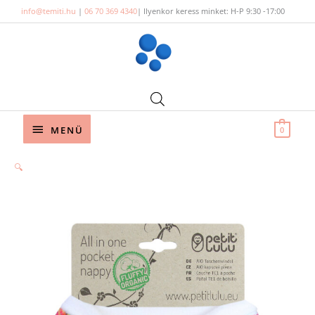
Skip
info@temiti.hu
|
06 70 369 4340
| Ilyenkor keress minket: H-P 9:30 -17:00
to
content
Below
MENÜ
0
Header
🔍