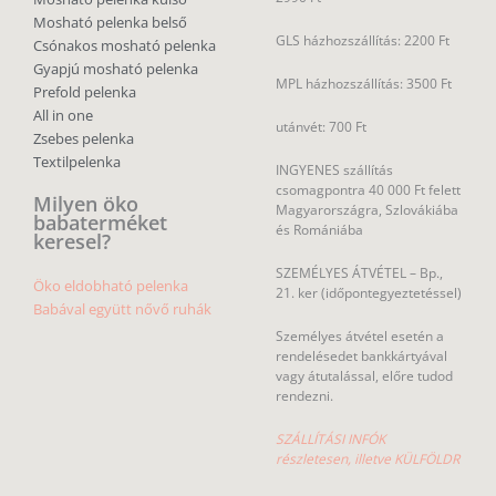
Mosható pelenka belső
GLS házhozszállítás: 2200 Ft
Csónakos mosható pelenka
Gyapjú mosható pelenka
MPL házhozszállítás: 3500 Ft
Prefold pelenka
All in one
utánvét: 700 Ft
Zsebes pelenka
Textilpelenka
INGYENES szállítás
csomagpontra 40 000 Ft felett
Milyen öko
Magyarországra, Szlovákiába
babaterméket
és Romániába
keresel?
SZEMÉLYES ÁTVÉTEL – Bp.,
Öko eldobható pelenka
21. ker (időpontegyeztetéssel)
Babával együtt nővő ruhák
Személyes átvétel esetén a
rendelésedet bankkártyával
vagy átutalással, előre tudod
rendezni.
SZÁLLÍTÁSI INFÓK
részletesen, illetve KÜLFÖLDR