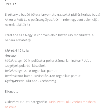
9 990
Ft
Érzékeny a babád bőre a lenyomatokra, sokat pisil és hurkás baba?
Akkor a Petit Lulu polárszegélyes AIO (minden egyben) pelenkáját
nektek találták ki!
Ezzel Apa és a Nagyi is könnyen elbír, hiszen egy mozdulattal a
babára adható! 🙂
Méret:
4-15 kg-ig
Anyaga:
külső réteg:
100 % poliészter poliuretánnal laminálva (PUL), a
szegélyek polárból készültek
belső réteg:
100 % organikus pamut
betétek
: 60% bambuszviszkóz, 40% organikus pamut
Gyártja:
Petit Lulu s.r.o., Csehország
Elfogyott
Cikkszám:
101981
Kategóriák:
Husis
,
Petit Lulu
,
Zsebes mosható
pelenka