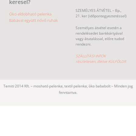
keresel?
SZEMÉLYES ÁTVÉTEL – Bp.,
Öko eldobható pelenka
21. ker (időpontegyeztetéssel)
Babával együtt nővő ruhák
Személyes átvétel esetén a
rendelésedet bankkártyával
vagy átutalással, előre tudod
rendezni.
SZÁLLÍTÁSI INFÓK
részletesen, illetve KÜLFÖLDR
Temiti 2014 Kft. – mosható pelenka, textil pelenka, öko bababolt – Minden jog
fenntartva.