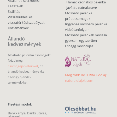
Általános Szerződési
Hamac csónakos pelenka
Feltételek
javítás, csónakcsere
Szállítás
Mosható pelenka
Visszaküldési és
próbacsomagok
visszatérítési szabályzat
Ingyenes mosható pelenka
Közlemények
videótanfolyam
Mosható pelenkák mosása,
Állandó
gyorsan, egyszerűen
kedvezmények
Ecoegg mosótojás
Mosható pelenka csomagok:
Nézd meg
csomagajánlatainkat
, az
állandó kedvezményekkel
Még több doTERRA illóolaj:
és/vagy ajándék
naturalolajok.com
termékekkkel!
Fizetési módok
Bankkártya, banki utalás,
utánvét