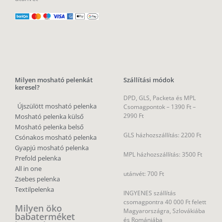
Milyen mosható pelenkát
Szállítási módok
keresel?
DPD, GLS, Packeta és MPL
Újszülött mosható pelenka
Csomagpontok –
1390 Ft –
2990 Ft
Mosható pelenka külső
Mosható pelenka belső
GLS házhozszállítás: 2200 Ft
Csónakos mosható pelenka
Gyapjú mosható pelenka
MPL házhozszállítás: 3500 Ft
Prefold pelenka
All in one
utánvét: 700 Ft
Zsebes pelenka
Textilpelenka
INGYENES szállítás
csomagpontra 40 000 Ft felett
Milyen öko
Magyarországra, Szlovákiába
babaterméket
és Romániába