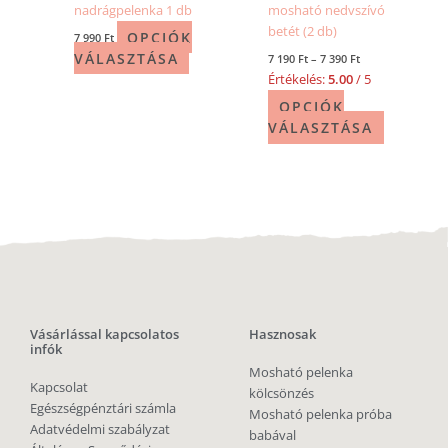
nadrágpelenka 1 db
mosható nedvszívó
betét (2 db)
OPCIÓK
7 990
Ft
VÁLASZTÁSA
7 190
Ft
–
7 390
Ft
Értékelés:
5.00
/ 5
OPCIÓK
VÁLASZTÁSA
Vásárlással kapcsolatos
Hasznosak
infók
Mosható pelenka
Kapcsolat
kölcsönzés
Egészségpénztári számla
Mosható pelenka próba
Adatvédelmi szabályzat
babával