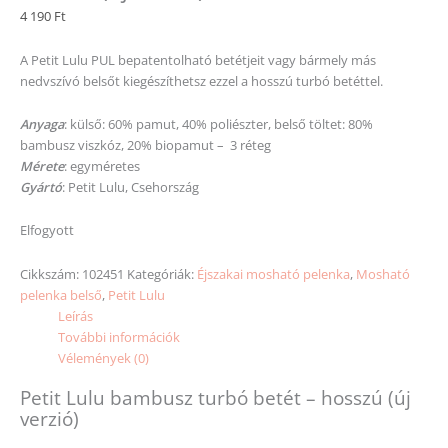
4 190
Ft
A Petit Lulu PUL bepatentolható betétjeit vagy bármely más
nedvszívó belsőt kiegészíthetsz ezzel a hosszú turbó betéttel.
Anyaga
: külső: 60% pamut, 40% poliészter, belső töltet: 80%
bambusz viszkóz, 20% biopamut – 3 réteg
Mérete
: egyméretes
Gyártó
: Petit Lulu, Csehország
Elfogyott
Cikkszám:
102451
Kategóriák:
Éjszakai mosható pelenka
,
Mosható
pelenka belső
,
Petit Lulu
Leírás
További információk
Vélemények (0)
Petit Lulu bambusz turbó betét – hosszú (új
verzió)