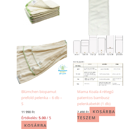
Blümchen biopamut
Mama Koala 4 rétegű
prefold pelenka – 6 db –
patentos bambusz
S
pelenkabetét (1 db)
KOSÁRBA
11 990
Ft
2 490
Ft
TESZEM
Értékelés:
5.00
/ 5
KOSÁRBA