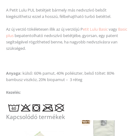
A Petit Lulu PUL betétjeit bármely más nedvszívó belsőt
kiegészíthetsz ezzel a hosszú, félbehajtható turbó betéttel.
Az új verzió tökéletesen illik az új verziójú P
etit Lulu Basic
vagy
Basic
plus
bepatentolható nedvszívó betétjébe, gyorsan, egy patent
segítségével rögzítheted benne, ha nagyobb nedvszívásra van
szükséged.
Anyaga:
külső: 60% pamut, 40% poliészter, belső töltet: 80%
bambusz viszkóz, 20% biopamut – 3 réteg
Kezelés:
Kapcsolódó termékek