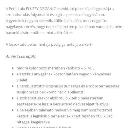
A Petit Lulu FLUFFY ORGANIC leszoktató pelenkája felgyorsítja a
szobatisztulás folyamatát és segít a pelenka elhagyásában.
A gyerekek nagyon szeretik, különösen azért, mert nagyfiús-
nagylányos érzés, hogy nem kifejezetten pelenkában vannak, hanem
hasonló alsóneműben, mint a felnőttek.
A leszoktató pelus mintája pedig garantálja a sikert!
Amiért szeretjük:
három különböző méretben kapható – S, M, L
elasztikus anyagának köszönhetően nagyon kényelmes
viselet
a bambuszfrottír organikus puhasága és a többi természetes
tulajdonságainak kombinációja jellemzi
a szobatisztuláskor előforduló kisebb balesetekben
segítségetekre lesz: a becsurranó nedvességet felszívja,
a belsejében található nedvszívó mag bambuszfrottírból
készült, a leginkább terhelésnek kitett részben PUL külső
réteggel kiegészítve,