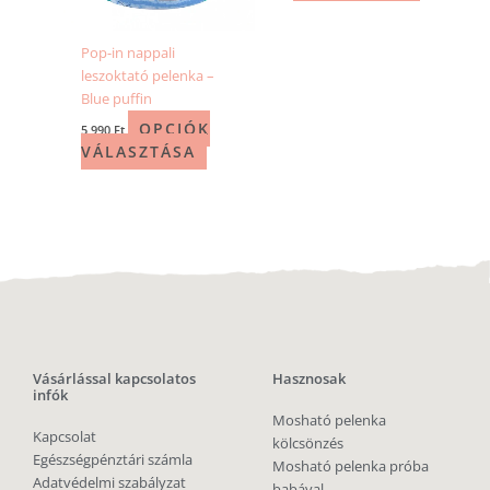
Pop-in nappali
leszoktató pelenka –
Blue puffin
OPCIÓK
5 990
Ft
VÁLASZTÁSA
Vásárlással kapcsolatos
Hasznosak
infók
Mosható pelenka
Kapcsolat
kölcsönzés
Egészségpénztári számla
Mosható pelenka próba
Adatvédelmi szabályzat
babával