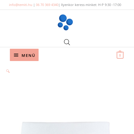
Skip
info@temiti.hu
|
06 70 369 4340
| Ilyenkor keress minket: H-P 9:30 -17:00
to
content
Below
MENÜ
0
Header
🔍