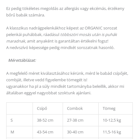
Ez pedig tökéletes megoldás az allergiás vagy ekcémás, érzékeny
bőrű babák számára.
A klasszikus nadrágpelenkákhoz képest az ORGANIC sorozat
pelenkái puhábbak, ráadásul
többszöri mosás után is puhák
maradnak,
amit anyaként is garantáltan értékelni fogsz!
A nedvszívó képessége pedig mindkét sorozatnak hasonló.
Mérettáblázat:
A megfelelő méret kiválasztásához kérünk, mérd le babád csípőjét,
combját, illetve vedd figyelembe tömegét is!
ugyanakkor ha pl a súly mindkét tartományba beleillik, akkor mi
általában eggyel nagyobbat szoktunk ajánlani.
Csípő
Combok
Tömeg
S
38-52 cm
27-38 cm
10-12,5 kg
M
43-54 cm
30-40 cm
11,5-16 kg