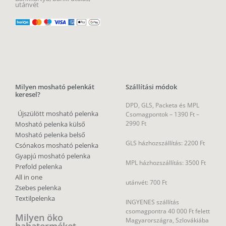
utánvét
Milyen mosható pelenkát
Szállítási módok
keresel?
DPD, GLS, Packeta és MPL
Újszülött mosható pelenka
Csomagpontok –
1390 Ft –
2990 Ft
Mosható pelenka külső
Mosható pelenka belső
GLS házhozszállítás: 2200 Ft
Csónakos mosható pelenka
Gyapjú mosható pelenka
MPL házhozszállítás: 3500 Ft
Prefold pelenka
All in one
utánvét: 700 Ft
Zsebes pelenka
Textilpelenka
INGYENES szállítás
csomagpontra 40 000 Ft felett
Milyen öko
Magyarországra, Szlovákiába
babaterméket