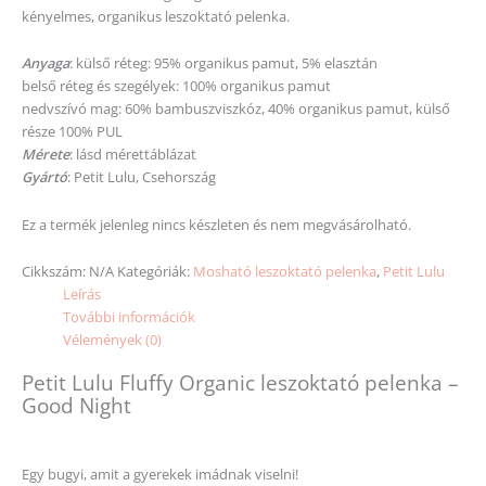
kényelmes, organikus leszoktató pelenka.
Anyaga
: külső réteg: 95% organikus pamut, 5% elasztán
belső réteg és szegélyek: 100% organikus pamut
nedvszívó mag: 60% bambuszviszkóz, 40% organikus pamut, külső
része 100% PUL
Mérete
: lásd mérettáblázat
Gyártó
: Petit Lulu, Csehország
Ez a termék jelenleg nincs készleten és nem megvásárolható.
Cikkszám:
N/A
Kategóriák:
Mosható leszoktató pelenka
,
Petit Lulu
Leírás
További információk
Vélemények (0)
Petit Lulu Fluffy Organic leszoktató pelenka –
Good Night
Egy bugyi, amit a gyerekek imádnak viselni!