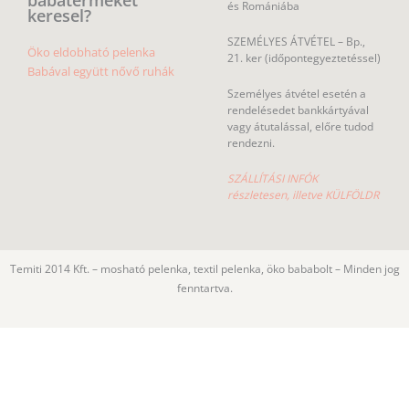
és Romániába
keresel?
SZEMÉLYES ÁTVÉTEL – Bp.,
Öko eldobható pelenka
21. ker (időpontegyeztetéssel)
Babával együtt nővő ruhák
Személyes átvétel esetén a
rendelésedet bankkártyával
vagy átutalással, előre tudod
rendezni.
SZÁLLÍTÁSI INFÓK
részletesen, illetve KÜLFÖLDR
Temiti 2014 Kft. – mosható pelenka, textil pelenka, öko bababolt – Minden jog
fenntartva.