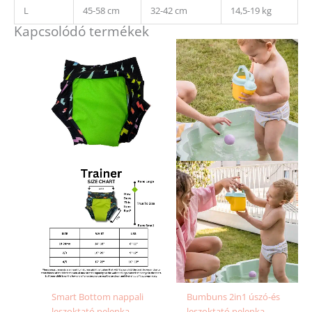
L
45-58 cm
32-42 cm
14,5-19 kg
Kapcsolódó termékek
Ennek
a
terméknek
több
variációja
van.
A
változatok
a
termékold
választhat
ki
Smart Bottom nappali
Bumbuns 2in1 úszó-és
leszoktató pelenka –
leszoktató pelenka –