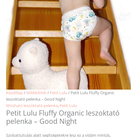
Kezdőlap
/
MÁRKÁINK
/
Petit Lulu
/ Petit Lulu Fluffy Organic
leszoktató pelenka – Good Night
Mosható leszoktató pelenka
,
Petit Lulu
Petit Lulu Fluffy Organic leszoktató
pelenka – Good Night
Szobatisztulás alatt segítségetekre lesz ez a vidám mintás,