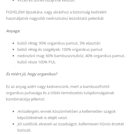
vicces és színes dizájnnal készült.
FIGYELEM! éjszakára, vagy alváshoz a biztonság kedvéért
használjatok nagyobb nedvszívású leszoktató pelenkát
Anyaga:
külső réteg: 95% organikus pamut, 5% elasztán
belső réteg és szegélyek: 100% organikus pamut
nedvszívó mag: 60% bambuszviszkóz, 40% organikus pamut,
külső része 100% PUL
És miért jó, hogy organikus?
Ez az anyag azért nagy kedvencünk, mert a bambuszfrottír
organikus puhasága és a többi természetes tulajdonságainak
kombinációja jellemzi:
Antiallergén
, ennek
köszönhetően a kellemetlen szagok
képződésének is elejét veszi.
Jól szellőzik
,
elvezeti az izzadságot
, kellemesen hűvös érzetet
biztosít.