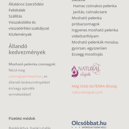
Általános Szerződési
Hamac csónakos pelenka
Feltételek
javítás, csónakcsere
Szállítás
Mosható pelenka
Visszaküldési és
próbacsomagok
visszatérítési szabályzat
Ingyenes mosható pelenka
Közlemények
videótanfolyam
Mosható pelenkák mosása,
Állandó
gyorsan, egyszerűen
kedvezmények
Ecoegg mosótojás
Mosható pelenka csomagok:
Nézd meg
csomagajánlatainkat
, az
állandó kedvezményekkel
Még több doTERRA illóolaj:
és/vagy ajándék
naturalolajok.com
termékekkkel!
Fizetési módok
Bankkártya, banki utalás,