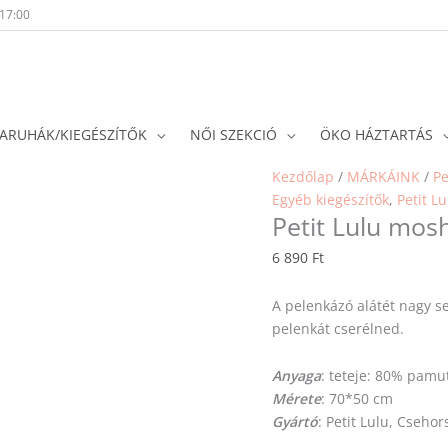
-17:00
ARUHÁK/KIEGÉSZÍTŐK
NŐI SZEKCIÓ
ÖKO HÁZTARTÁS
Kezdőlap
/
MÁRKÁINK
/
Pe
Egyéb kiegészítők
,
Petit Lu
Petit Lulu mos
6 890
Ft
A pelenkázó alátét nagy se
pelenkát cserélned.
Anyaga
: teteje: 80% pamut
Mérete
: 70*50 cm
Gyártó
: Petit Lulu, Csehor