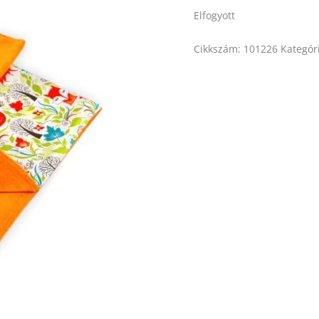
Elfogyott
Cikkszám:
101226
Kategór