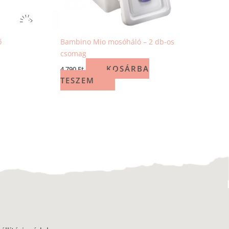
ő
Bambino Mio mosóháló – 2 db-os
csomag
KOSÁRBA
4 790
Ft
TESZEM