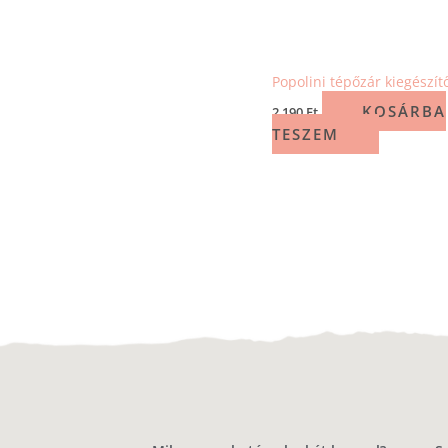
Popolini tépőzár kiegészít
KOSÁRBA
2 190
Ft
TESZEM