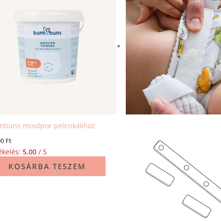
mbuns mosópor pelenkákhoz
90
Ft
ékelés:
5.00
/ 5
KOSÁRBA TESZEM