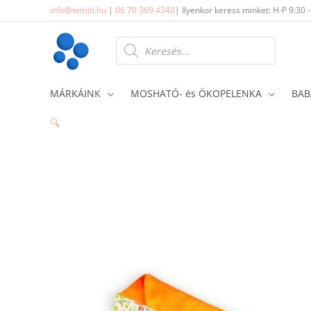
Skip
info@temiti.hu
|
06 70 369 4340
| Ilyenkor keress minket: H-P 9:30 
to
content
Products
search
MÁRKÁINK
MOSHATÓ- és ÖKOPELENKA
BAB
🔍