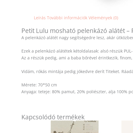
Leírás
További információk
Vélemények (0)
Petit Lulu mosható pelenkázó alátét –
A pelenkázó alátét nagy segítségedre lesz, akár útközben
Ezek a pelenkázó alátétek kétoldalasak: alsó részük PUL-
Az a részük pedig, ami a baba bőrével érintkezik, fino
Vidám, rókás mintája pedig jókedvre derít Titeket. Ráadá
Mérete: 70*50 cm
Anyaga: teteje: 80% pamut, 20% poliészter, alja 100% po
Kapcsolódó termékek
Ennek
a