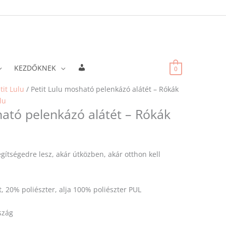
Fiókadatok
KEZDŐKNEK
0
tit Lulu
/ Petit Lulu mosható pelenkázó alátét – Rókák
lu
ható pelenkázó alátét – Rókák
gítségedre lesz, akár útközben, akár otthon kell
, 20% poliészter, alja 100% poliészter PUL
szág