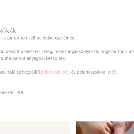
 Rókák
, akár otthon kell pelenkát cserélned.
lal bevont poliészter réteg, mely megakadályozza, hogy bármi is áts
m, puha pamut anyagból készültek.
sul találsz hozzáillő
pelenkakülsőt
, és pelenkazsákot is! 🙂
liészter PUL