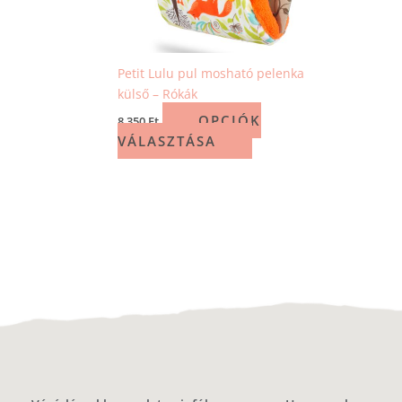
Petit Lulu pul mosható pelenka
külső – Rókák
OPCIÓK
8 350
Ft
VÁLASZTÁSA