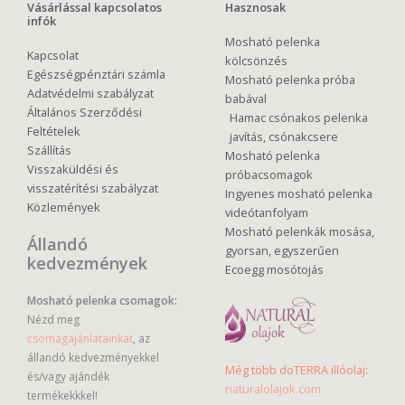
Vásárlással kapcsolatos
Hasznosak
infók
Mosható pelenka
Kapcsolat
kölcsönzés
Egészségpénztári számla
Mosható pelenka próba
Adatvédelmi szabályzat
babával
Általános Szerződési
Hamac csónakos pelenka
Feltételek
javítás, csónakcsere
Szállítás
Mosható pelenka
Visszaküldési és
próbacsomagok
visszatérítési szabályzat
Ingyenes mosható pelenka
Közlemények
videótanfolyam
Mosható pelenkák mosása,
Állandó
gyorsan, egyszerűen
kedvezmények
Ecoegg mosótojás
Mosható pelenka csomagok:
Nézd meg
csomagajánlatainkat
, az
állandó kedvezményekkel
Még több doTERRA illóolaj:
és/vagy ajándék
naturalolajok.com
termékekkkel!