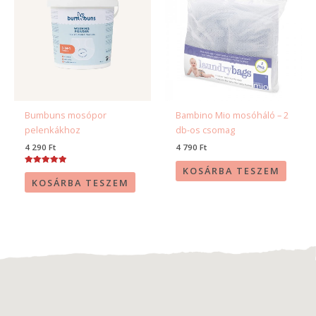
Bumbuns mosópor
Bambino Mio mosóháló – 2
pelenkákhoz
db-os csomag
4 290
Ft
4 790
Ft
KOSÁRBA TESZEM
Értékelés:
5.00
KOSÁRBA TESZEM
/ 5