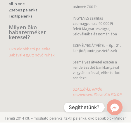
All in one
utánvét: 700 Ft
Zsebes pelenka
Textilpelenka
INGYENES szállítás
csomagpontra 40 000 Ft
Milyen öko
felett Magyarországra,
babaterméket
Szlovákiába és Romániába
keresel?
SZEMÉLYES ÁTVÉTEL – Bp., 21.
Öko eldobható pelenka
ker (időpontegyeztetéssel)
Babával együtt nővő ruhák
Személyes átvétel esetén a
rendelésedet bankkártyával
vagy átutalással, előre tudod
rendezni.
SZÁLLÍTÁSI INFÓK
részletesen, illetve KÜLFÖLDR
Segíthetünk?
Temiti 2014 Kft. – mosható pelenka, textil pelenka, öko bababolt – Minden
jog fenntartva.