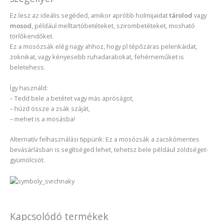
Ez lesz az ideális segéded, amikor apróbb holmijaidat
tárolod
vagy
mosod
, például melltartóbetéteket, szirombetéteket, mosható
törlőkendőket.
Ez a mosózsák elég nagy ahhoz, hogy pl tépőzáras pelenkáidat,
zoknikat, vagy kényesebb ruhadarabokat, fehérneműket is
beletehess.
Így használd:
– Tedd bele a betétet vagy más apróságot,
– húzd össze a zsák száját,
– mehet is a mosásba!
Alternatív felhasználási tippünk: Ez a mosózsák a zacskómentes
bevásárlásban is segítséged lehet, tehetsz bele például zöldséget-
gyümölcsöt.
Kapcsolódó termékek