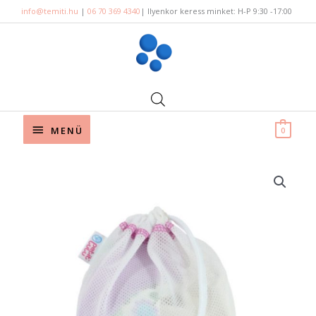
Skip
info@temiti.hu
|
06 70 369 4340
| Ilyenkor keress minket: H-P 9:30 -17:00
to
content
Below
MENÜ
0
Header