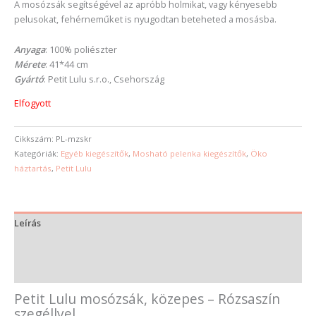
A mosózsák segítségével az apróbb holmikat, vagy kényesebb
pelusokat, fehérneműket is nyugodtan beteheted a mosásba.
Anyaga
: 100% poliészter
Mérete
: 41*44 cm
Gyártó
: Petit Lulu s.r.o., Csehország
Elfogyott
Cikkszám:
PL-mzskr
Kategóriák:
Egyéb kiegészítők
,
Mosható pelenka kiegészítők
,
Öko
háztartás
,
Petit Lulu
Leírás
További információk
Vélemények (0)
Petit Lulu mosózsák, közepes – Rózsaszín
szegéllyel