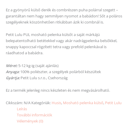
Ez a gyönyörű külső derék és combrészen puha polárral szegett –
garantáltan nem hagy semmilyen nyomot a babádon! Sőt a poláros
szegélyeknek köszönhetően ritkábban ázik ki combnál is.
Petit Lulu PUL mosható pelenka külsőt a saját márkájú
belepatentolható betétekkel vagy akár nadrágpelenka belsőkkel,
snappy kapoccsal rögzített tetra vagy prefold pelenkával is
ráadhatod a babádra.
Méret:
5-12 kg-ig (saját ajánlás)
Anyaga:
100% poliészter, a szegélyek polárból készültek
Gyártja:
Petit Lulu s.r.o., Csehország
Ez a termék jelenleg nincs készleten és nem megvásárolható.
Cikkszám:
N/A
Kategóriák:
Husis
,
Mosható pelenka külső
,
Petit Lulu
Leírás
További információk
Vélemények (0)