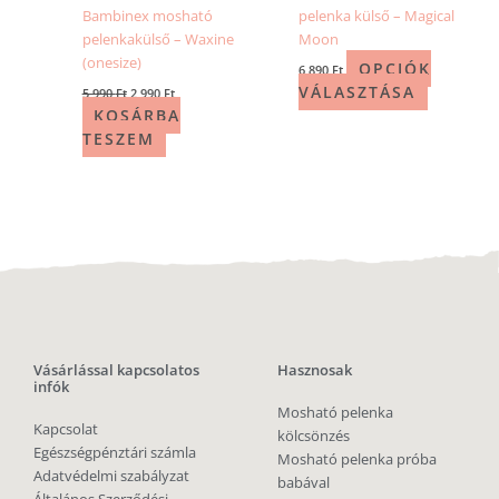
Bambinex mosható
pelenka külső – Magical
pelenkakülső – Waxine
Moon
(onesize)
OPCIÓK
6 890
Ft
VÁLASZTÁSA
5 990
Ft
2 990
Ft
KOSÁRBA
TESZEM
Vásárlással kapcsolatos
Hasznosak
infók
Mosható pelenka
Kapcsolat
kölcsönzés
Egészségpénztári számla
Mosható pelenka próba
Adatvédelmi szabályzat
babával
Általános Szerződési