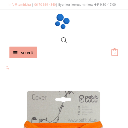
Skip
info@temiti.hu
|
06 70 369 4340
| Ilyenkor keress minket: H-P 9:30 -17:00
to
content
Below
MENÜ
0
Header
🔍