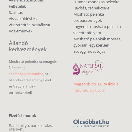
Hamac csónakos pelenka
Feltételek
javítás, csónakcsere
Szállítás
Mosható pelenka
Visszaküldési és
próbacsomagok
visszatérítési szabályzat
Ingyenes mosható pelenka
Közlemények
videótanfolyam
Mosható pelenkák mosása,
Állandó
gyorsan, egyszerűen
kedvezmények
Ecoegg mosótojás
Mosható pelenka csomagok:
Nézd meg
csomagajánlatainkat
, az
állandó kedvezményekkel
Még több doTERRA illóolaj:
és/vagy ajándék
naturalolajok.com
termékekkkel!
Fizetési módok
Bankkártya, banki utalás,
utánvét