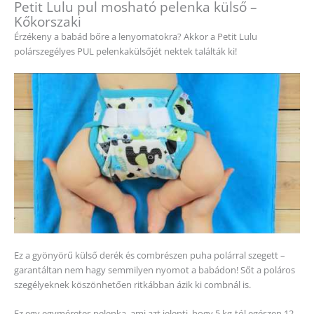
Petit Lulu pul mosható pelenka külső –
Kőkorszaki
Érzékeny a babád bőre a lenyomatokra? Akkor a Petit Lulu
polárszegélyes PUL pelenkakülsőjét nektek találták ki!
Ez a gyönyörű külső derék és combrészen puha polárral szegett –
garantáltan nem hagy semmilyen nyomot a babádon! Sőt a poláros
szegélyeknek köszönhetően ritkábban ázik ki combnál is.
Ez egy egyméretes pelenka, ami azt jelenti, hogy 5 kg-tól egészen 12