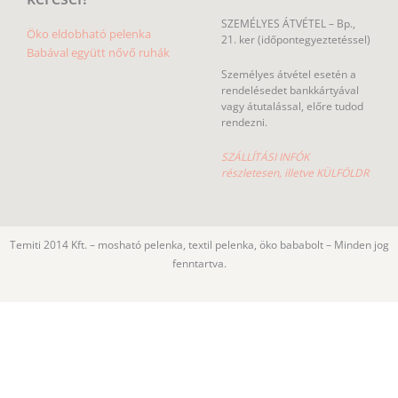
SZEMÉLYES ÁTVÉTEL – Bp.,
Öko eldobható pelenka
21. ker (időpontegyeztetéssel)
Babával együtt nővő ruhák
Személyes átvétel esetén a
rendelésedet bankkártyával
vagy átutalással, előre tudod
rendezni.
SZÁLLÍTÁSI INFÓK
részletesen, illetve KÜLFÖLDR
Temiti 2014 Kft. – mosható pelenka, textil pelenka, öko bababolt – Minden jog
fenntartva.