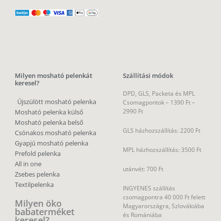
Milyen mosható pelenkát
Szállítási módok
keresel?
DPD, GLS, Packeta és MPL
Újszülött mosható pelenka
Csomagpontok –
1390 Ft –
2990 Ft
Mosható pelenka külső
Mosható pelenka belső
GLS házhozszállítás: 2200 Ft
Csónakos mosható pelenka
Gyapjú mosható pelenka
MPL házhozszállítás: 3500 Ft
Prefold pelenka
All in one
utánvét: 700 Ft
Zsebes pelenka
Textilpelenka
INGYENES szállítás
csomagpontra 40 000 Ft felett
Milyen öko
Magyarországra, Szlovákiába
babaterméket
és Romániába
keresel?