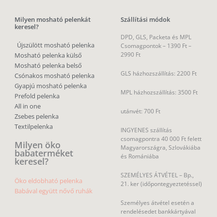
Milyen mosható pelenkát
Szállítási módok
keresel?
DPD, GLS, Packeta és MPL
Újszülött mosható pelenka
Csomagpontok –
1390 Ft –
2990 Ft
Mosható pelenka külső
Mosható pelenka belső
GLS házhozszállítás: 2200 Ft
Csónakos mosható pelenka
Gyapjú mosható pelenka
MPL házhozszállítás: 3500 Ft
Prefold pelenka
All in one
utánvét: 700 Ft
Zsebes pelenka
Textilpelenka
INGYENES szállítás
csomagpontra 40 000 Ft felett
Milyen öko
Magyarországra, Szlovákiába
babaterméket
és Romániába
keresel?
SZEMÉLYES ÁTVÉTEL – Bp.,
Öko eldobható pelenka
21. ker (időpontegyeztetéssel)
Babával együtt nővő ruhák
Személyes átvétel esetén a
rendelésedet bankkártyával