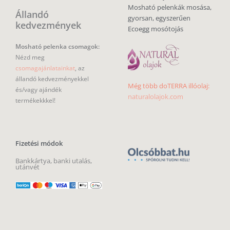
Mosható pelenkák mosása,
Állandó
gyorsan, egyszerűen
kedvezmények
Ecoegg mosótojás
Mosható pelenka csomagok:
Nézd meg
csomagajánlatainkat
, az
állandó kedvezményekkel
Még több doTERRA illóolaj:
és/vagy ajándék
naturalolajok.com
termékekkkel!
Fizetési módok
Bankkártya, banki utalás,
utánvét