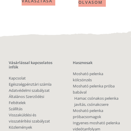
VÁLASZTÁSA
OLVASOM
Vásárlással kapcsolatos
Hasznosak
infók
Mosható pelenka
Kapcsolat
kölcsönzés
Egészségpénztári számla
Mosható pelenka próba
Adatvédelmi szabályzat
babával
Általános Szerződési
Hamac csónakos pelenka
Feltételek
javítás, csónakcsere
Szállítás
Mosható pelenka
Visszaküldési és
próbacsomagok
visszatérítési szabályzat
Ingyenes mosható pelenka
Közlemények
videótanfolyam