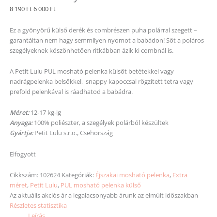
8 190
Ft
6 000
Ft
Ez a gyönyörű külső derék és combrészen puha polárral szegett –
garantáltan nem hagy semmilyen nyomot a babádon! Sőt a poláros
szegélyeknek köszönhetően ritkábban ázik ki combnál is.
A Petit Lulu PUL mosható pelenka külsőt betétekkel vagy
nadrágpelenka belsőkkel, snappy kapoccsal rögzített tetra vagy
prefold pelenkával is ráadhatod a babádra.
Méret:
12-17 kg-ig
Anyaga:
100% poliészter, a szegélyek polárból készültek
Gyártja:
Petit Lulu s.r.o., Csehország
Elfogyott
Cikkszám:
102624
Kategóriák:
Éjszakai mosható pelenka
,
Extra
méret
,
Petit Lulu
,
PUL mosható pelenka külső
Az aktuális akciós ár a legalacsonyabb árunk az elmúlt időszakban
Részletes statisztika
Leírás