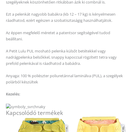
szegélyeknek köszönhetően ritkábban ázik ki combnál is.
Ezt a pelenkát nagyobb babákra (kb 12 – 17 kg) is kényelmesen
ráadhatod, ezért egészen a szobatisztaságig használhatjátok.
Az éppen megfelelő méretet a patentsor segítségével tudod
beállítani.
A Petit Lulu PUL mosható pelenka külsőt betétekkel vagy
nadrágpelenka belsőkkel, snappy kapoccsal rögzített tetra vagy
prefold pelenkával is ráadhatod a babádra.
Anyaga: 100 % poliészter poliuretánnal laminálva (PUL), a szegélyek
polárból készültek
Kezelés:
Kapcsolódó termékek