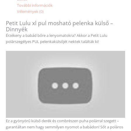
További információk
Vélemények (0)
Petit Lulu xl pul mosható pelenka külső –
Dinnyék
Érzékeny a babád bőre a lenyomatokra? Akkor a Petit Lulu
polárszegélyes PUL pelenkakülsőjét nektek találták ki!
Ez a gyönyörű külső derék és combrészen puha polárral szegett –
garantáltan nem hagy semmilyen nyomot a babádon! Sőt a poláros