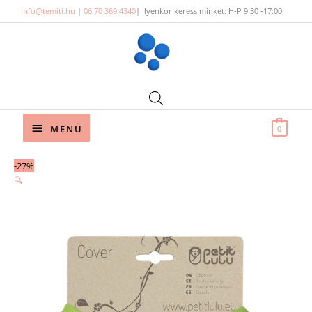
Skip
info@temiti.hu
|
06 70 369 4340
| Ilyenkor keress minket: H-P 9:30 -17:00
to
content
Below
MENÜ
0
Header
Original
Current
-27%
price
price
🔍
was:
is:
8
6
190 Ft.
000 Ft.