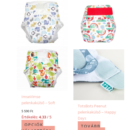
Ennek
a
terméknek
több
variációja
van.
A
változatok
a
termékoldalon
választhatók
ki
ImseVimse
pelenkakülső – Soft
TotsBots Peenut
5 590
Ft
pelenkakülső – Happy
Értékelés:
4.33
/ 5
Days
OPCIÓK
TOVÁBB