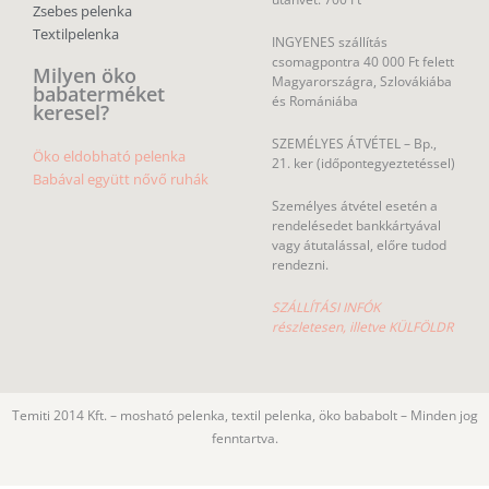
Zsebes pelenka
Textilpelenka
INGYENES szállítás
csomagpontra 40 000 Ft felett
Milyen öko
Magyarországra, Szlovákiába
babaterméket
és Romániába
keresel?
SZEMÉLYES ÁTVÉTEL – Bp.,
Öko eldobható pelenka
21. ker (időpontegyeztetéssel)
Babával együtt nővő ruhák
Személyes átvétel esetén a
rendelésedet bankkártyával
vagy átutalással, előre tudod
rendezni.
SZÁLLÍTÁSI INFÓK
részletesen, illetve KÜLFÖLDR
Temiti 2014 Kft. – mosható pelenka, textil pelenka, öko bababolt – Minden jog
fenntartva.