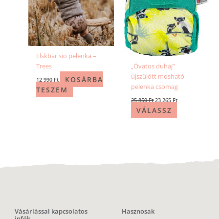
Elskbar sio pelenka –
Trees
„Óvatos duhaj”
újszülött mosható
KOSÁRBA
12 990
Ft
pelenka csomag
TESZEM
25 850
Ft
23 265
Ft
VÁLASSZ
Vásárlással kapcsolatos
Hasznosak
infók