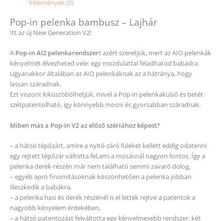
Vélemények (0)
Pop-in pelenka bambusz – Lajhár
Itt az új New Generation V2!
A
Pop-in AI2 pelenkarendszer
t azért szeretjük, mert az AIO pelenkák
kényelmét élvezheted vele: egy mozdulattal feladhatod babádra.
Ugyanakkor általában az AIO pelenkáknak az a hátránya, hogy
lassan száradnak.
Ezt viszont kiküszöbölhetjük, mivel a Pop-in pelenkakülső és betét
szétpatentolható, így könnyebb mosni és gyorsabban száradnak.
Miben más a Pop-in V2 az előző szériához képest?
– a hátsó tépőzárt, amire a nyitó-záró füleket kellett eddig odatenni
egy rejtett tépőzár váltotta fel,ami a mosásnál nagyon fontos. Így a
pelenka derék-részén már nem található semmi zavaró dolog,
– egyéb apró finomításoknak köszönhetően a pelenka jobban
illeszkedik a babákra,
– a pelenka hasi és derék részénél is el lettek rejtve a patentok a
nagyobb kényelem érdekében,
– a hátsó patentozást felváltotta egy kényelmesebb rendszer: két