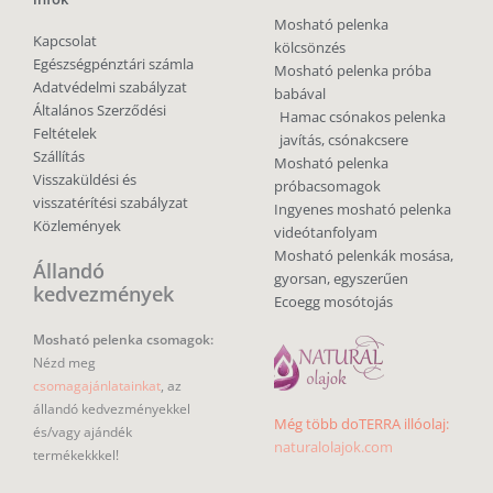
Mosható pelenka
Kapcsolat
kölcsönzés
Egészségpénztári számla
Mosható pelenka próba
Adatvédelmi szabályzat
babával
Általános Szerződési
Hamac csónakos pelenka
Feltételek
javítás, csónakcsere
Szállítás
Mosható pelenka
Visszaküldési és
próbacsomagok
visszatérítési szabályzat
Ingyenes mosható pelenka
Közlemények
videótanfolyam
Mosható pelenkák mosása,
Állandó
gyorsan, egyszerűen
kedvezmények
Ecoegg mosótojás
Mosható pelenka csomagok:
Nézd meg
csomagajánlatainkat
, az
állandó kedvezményekkel
Még több doTERRA illóolaj:
és/vagy ajándék
naturalolajok.com
termékekkkel!