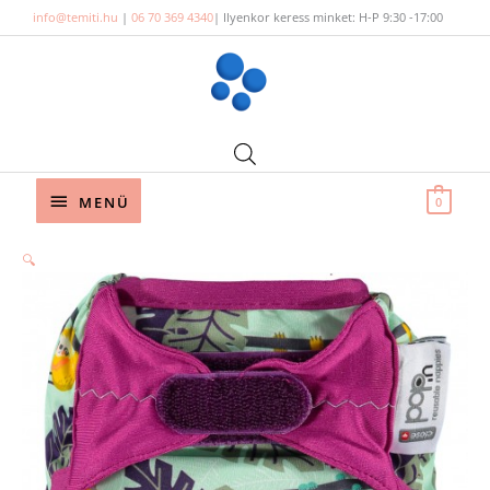
Skip
info@temiti.hu
|
06 70 369 4340
| Ilyenkor keress minket: H-P 9:30 -17:00
to
content
Below
MENÜ
0
Header
🔍