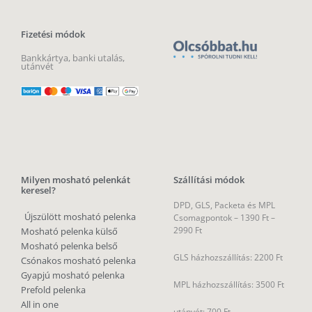
Fizetési módok
Bankkártya, banki utalás,
utánvét
Milyen mosható pelenkát
Szállítási módok
keresel?
DPD, GLS, Packeta és MPL
Újszülött mosható pelenka
Csomagpontok –
1390 Ft –
2990 Ft
Mosható pelenka külső
Mosható pelenka belső
GLS házhozszállítás: 2200 Ft
Csónakos mosható pelenka
Gyapjú mosható pelenka
MPL házhozszállítás: 3500 Ft
Prefold pelenka
All in one
utánvét: 700 Ft