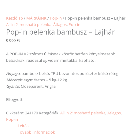
Kezdőlap
/
MÁRKÁINK
/
Pop-in
/ Pop-in pelenka bambusz – Lajhár
All in 2' mosható pelenka
,
Átlagos
,
Pop-in
Pop-in pelenka bambusz – Lajhár
9 990
Ft
A POP-IN V2 számos újításnak köszönhetően kényelmesebb
babádnak, ráadásul új, vidám mintákkal kapható.
Anyaga
: bambusz belső, TPU bevonatos poliészter külső réteg
Méretek
: egyméretes – 5 kg-12 kg
Gyártó
: Closeparent, Anglia
Elfogyott
Cikkszám:
241170
Kategóriák:
All in 2' mosható pelenka
,
Átlagos
,
Pop-in
Leírás
További információk