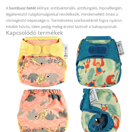
A
bambusz betét
előnye: antibakteriális, antifungális, hipoalllergén,
légáteresztő tulajdonságokkal rendelkezik, mindemellett óriási a
vízmegkötő képessége is. Természetes szerkezeténél fogva nyáron
inkább hűvös, télen pedig meleg érzést biztosít a babapopsinak.
Kapcsolódó termékek