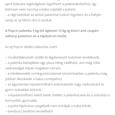
apró fülecske segítségével rögzíthető a pelenkakülsőhöz, így
biztosan nem nyomja a baba csípőjét a patent,
– a régi belsőket az elülső patenttal tudod rögzíteni, és a helyén
tartja az új hátsó rész is azokat.
A Pop-in pelenka 5 kg-tól egészen 12 kg-ig kitart ami csupán
néhány patenton és a tépőzáron múlik.
Az új Pop-in ideális választás, mert:
– továbbfejlesztett vízálló és légáteresztő külsővel rendelkezik,
– a pelenka belsejében egy plusz réteg található, ami még több
nedvességet képes magában tartani,
– a tökéletesebb combgumírozásnak köszönhetően a pelenka még
jobban illeszkedik a baba combjaihoz,
– az egyszerűen kipatentolható piskótabetét nagy nedvszívást és
gyors száradást biztosít,
– a kipatentolható belső betét mellett a pelenkacsere és a száradás is
könnyebb, gyorsabb,
– a puha tépőzáras szegélyek nem irritálják a baba bőrét,
– bambusz betéttel rendelhető!