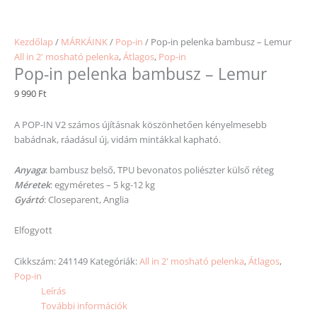
Kezdőlap
/
MÁRKÁINK
/
Pop-in
/ Pop-in pelenka bambusz – Lemur
All in 2' mosható pelenka
,
Átlagos
,
Pop-in
Pop-in pelenka bambusz – Lemur
9 990
Ft
A POP-IN V2 számos újításnak köszönhetően kényelmesebb
babádnak, ráadásul új, vidám mintákkal kapható.
Anyaga
: bambusz belső, TPU bevonatos poliészter külső réteg
Méretek
: egyméretes – 5 kg-12 kg
Gyártó
: Closeparent, Anglia
Elfogyott
Cikkszám:
241149
Kategóriák:
All in 2' mosható pelenka
,
Átlagos
,
Pop-in
Leírás
További információk