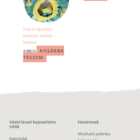
Pop-in újszülött
pelenka, mintás –
Medve
KOSÁRBA
4 990
Ft
TESZEM
Vásárlással kapcsolatos
Hasznosak
infók
Mosható pelenka
Kapcsolat