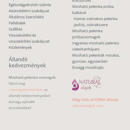
kölcsönzés
Egészségpénztári számla
Mosható pelenka próba
Adatvédelmi szabályzat
babával
Általános Szerződési
Hamac csónakos pelenka
Feltételek
javítás, csónakcsere
Szállítás
Mosható pelenka
Visszaküldési és
próbacsomagok
visszatérítési szabályzat
Ingyenes mosható pelenka
Közlemények
videótanfolyam
Mosható pelenkák mosása,
Állandó
gyorsan, egyszerűen
kedvezmények
Ecoegg mosótojás
Mosható pelenka csomagok:
Nézd meg
csomagajánlatainkat
, az
állandó kedvezményekkel
Még több doTERRA illóolaj:
és/vagy ajándék
naturalolajok.com
termékekkkel!