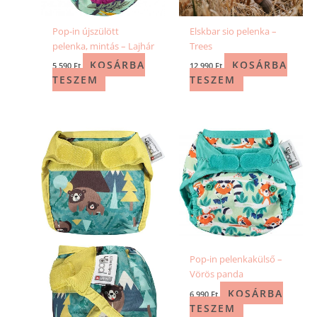
Pop-in újszülött
Elskbar sio pelenka –
pelenka, mintás – Lajhár
Trees
KOSÁRBA
KOSÁRBA
5 590
Ft
12 990
Ft
TESZEM
TESZEM
Pop-in pelenkakülső –
Vörös panda
KOSÁRBA
6 990
Ft
TESZEM