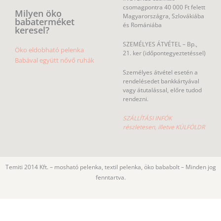
csomagpontra 40 000 Ft felett
Milyen öko
Magyarországra, Szlovákiába
babaterméket
és Romániába
keresel?
SZEMÉLYES ÁTVÉTEL – Bp.,
Öko eldobható pelenka
21. ker (időpontegyeztetéssel)
Babával együtt nővő ruhák
Személyes átvétel esetén a
rendelésedet bankkártyával
vagy átutalással, előre tudod
rendezni.
SZÁLLÍTÁSI INFÓK
részletesen, illetve KÜLFÖLDR
Temiti 2014 Kft. – mosható pelenka, textil pelenka, öko bababolt – Minden jog
fenntartva.