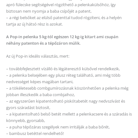
apró fülecske segítségével rögzíthető a pelenkakülsőhöz, így
biztosan nem nyomja a baba csípőjét a patent,
– a régi belsőket az elülső patenttal tudod rögzíteni, és a helyén
tartja az új hátsó rész is azokat.
A Pop-in pelenka 5 kg-tól egészen 12 kg-ig kitart ami csupán
néhány patenton és a tépőzáron múlik.
Az új Pop-in ideális választás, mert:
– továbbfejlesztett vízálló és légáteresztő külsővel rendelkezik,
– a pelenka belsejében egy plusz réteg található, ami még több
nedvességet képes magában tartani,
– a tökéletesebb combgumírozásnak köszönhetően a pelenka még
jobban illeszkedik a baba combjaihoz,
– az egyszerűen kipatentolható piskótabetét nagy nedvszívást és
gyors száradást biztosít,
– a kipatentolható belső betét mellett a pelenkacsere és a száradás is
könnyebb, gyorsabb,
– a puha tépőzáras szegélyek nem irritálják a baba bőrét,
– bambusz betéttel rendelhető!