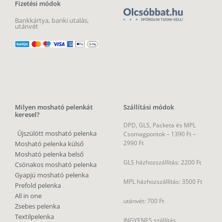
Fizetési módok
Bankkártya, banki utalás,
utánvét
Milyen mosható pelenkát
Szállítási módok
keresel?
DPD, GLS, Packeta és MPL
Újszülött mosható pelenka
Csomagpontok –
1390 Ft –
2990 Ft
Mosható pelenka külső
Mosható pelenka belső
GLS házhozszállítás: 2200 Ft
Csónakos mosható pelenka
Gyapjú mosható pelenka
MPL házhozszállítás: 3500 Ft
Prefold pelenka
All in one
utánvét: 700 Ft
Zsebes pelenka
Textilpelenka
INGYENES szállítás