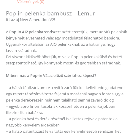
Vélemények (0)
Pop-in pelenka bambusz – Lemur
Itt az új New Generation V2!
A
Pop-in AI2 pelenkarendszer
t azért szeretjük, mert az AIO pelenkák
kényelmét élvezheted vele: egy mozdulattal feladhatod babádra.
Ugyanakkor általában az AIO pelenkáknak az a hátránya, hogy
lassan száradnak.
Ezt viszont kiküszöbölhetjük, mivel a Pop-in pelenkakülső és betét
szétpatentolható, így könnyebb mosni és gyorsabban száradnak.
Miben más a Pop-in V2 az előző szériához képest?
– a hátsó tépőzárt, amire a nyitó-záró füleket kellett eddig odatenni
egy rejtett tépőzár váltotta fel,ami a mosásnál nagyon fontos. Így a
pelenka derék-részén már nem található semmi zavaró dolog,
– egyéb apró finomításoknak köszönhetően a pelenka jobban
illeszkedik a babákra,
– a pelenka hasi és derék részénél is el lettek rejtve a patentok a
nagyobb kényelem érdekében,
– a hátsó patentozást felváltotta egy kényelmesebb rendszer: két