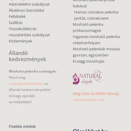
Adatvédelmi szabályzat
babával
Általános Szerződési
Hamac csónakos pelenka
Feltételek
javítás, csónakcsere
Szállítás
Mosható pelenka
Visszaküldési és
próbacsomagok
visszatérítési szabályzat
Ingyenes mosható pelenka
Közlemények
videótanfolyam
Mosható pelenkák mosása,
Állandó
gyorsan, egyszerűen
kedvezmények
Ecoegg mosótojás
Mosható pelenka csomagok:
Nézd meg
csomagajánlatainkat
, az
állandó kedvezményekkel
Még több doTERRA illóolaj:
és/vagy ajándék
naturalolajok.com
termékekkkel!
Fizetési módok