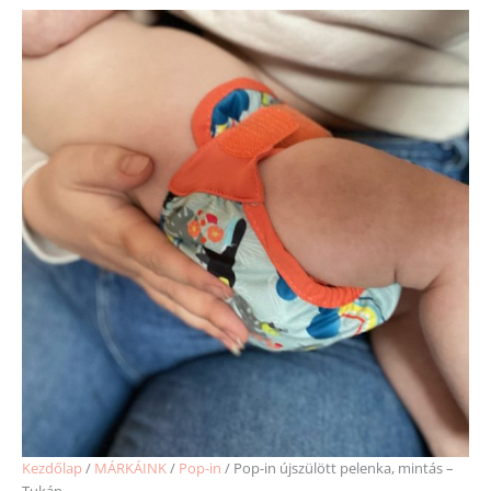
Kezdőlap
/
MÁRKÁINK
/
Pop-in
/ Pop-in újszülött pelenka, mintás –
Tukán