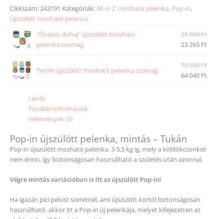
Cikkszám:
243191
Kategóriák:
All in 2' mosható pelenka
,
Pop-in
,
Újszülött mosható pelenka
"Óvatos duhaj" újszülött mosható
25 850
Ft
pelenka csomag
23 265
Ft
72 030
Ft
Temiti újszülött mosható pelenka csomag
64 040
Ft
Leírás
További információk
Vélemények (0)
Pop-in újszülött pelenka, mintás – Tukán
Pop-in újszülött mosható pelenka. 3-5,5 kg ig, mely a köldökcsonkot
nem érinti, így biztonságosan használható a születés után azonnal.
Végre mintás variációban is itt az újszülött Pop-in!
Ha igazán pici pelust szeretnél, ami újszülött kortól biztonságosan
használható, akkor itt a Pop-in új pelenkája, melyet kifejezetten az