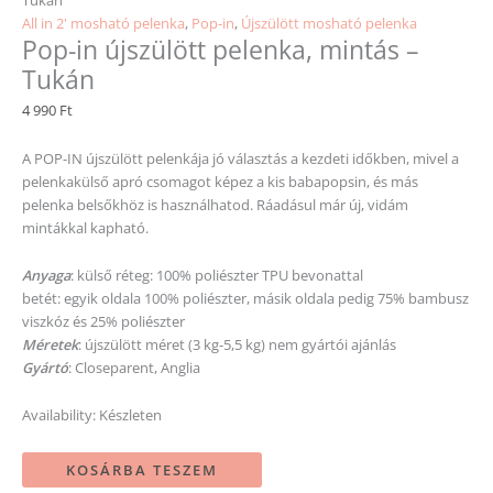
All in 2' mosható pelenka
,
Pop-in
,
Újszülött mosható pelenka
Pop-in újszülött pelenka, mintás –
Tukán
4 990
Ft
A POP-IN újszülött pelenkája jó választás a kezdeti időkben, mivel a
pelenkakülső apró csomagot képez a kis babapopsin, és más
pelenka belsőkhöz is használhatod. Ráadásul már új, vidám
mintákkal kapható.
Anyaga
: külső réteg: 100% poliészter TPU bevonattal
betét: egyik oldala 100% poliészter, másik oldala pedig 75% bambusz
viszkóz és 25% poliészter
Méretek
: újszülött méret (3 kg-5,5 kg) nem gyártói ajánlás
Gyártó
: Closeparent, Anglia
Availability:
Készleten
KOSÁRBA TESZEM