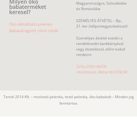
Milyen öko
Magyarországra, Szlovákiába
babaterméket
és Romániába
keresel?
SZEMÉLYES ÁTVÉTEL – Bp.,
Öko eldobható pelenka
21. ker (időpontegyeztetéssel)
Babával együtt nővő ruhák
Személyes átvétel esetén a
rendelésedet bankkártyával
vagy átutalással, előre tudod
rendezni.
SZÁLLÍTÁSI INFÓK
részletesen, illetve KÜLFÖLDR
Temiti 2014 Kft. – mosható pelenka, textil pelenka, öko bababolt – Minden jog
fenntartva.