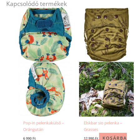
Kapcsolódó termékek
Pop-in pelenkakülső –
Elskbar sio pelenka –
Orángután
Grasses
KOSÁRBA
6 990
Ft
12 990
Ft