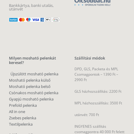
Bankkártya, banki utalás,
utánvét
Milyen mosható pelenkát
Szállítási módok
keresel?
DPD, GLS, Packeta és MPL
Újszülött mosható pelenka
Csomagpontok –
1390 Ft –
2990 Ft
Mosható pelenka külső
Mosható pelenka belső
GLS házhozszállítás: 2200 Ft
Csónakos mosható pelenka
Gyapjú mosható pelenka
MPL házhozszállítás: 3500 Ft
Prefold pelenka
All in one
utánvét: 700 Ft
Zsebes pelenka
Textilpelenka
INGYENES szállítás
csomagpontra 40 000 Ft felett