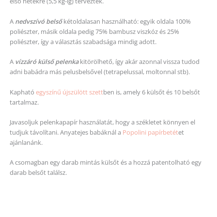
első hetekre (5,5 kg-ig) terveztek.
A
nedvszívó belső
kétoldalasan használható: egyik oldala 100%
poliészter, másik oldala pedig 75% bambusz viszkóz és 25%
poliészter, így a választás szabadsága mindig adott.
A
vízzáró külső pelenka
kitörölhető, így akár azonnal vissza tudod
adni babádra más pelusbelsővel (tetrapelussal, moltonnal stb).
Kapható
egyszínű újszülött szett
ben is, amely 6 külsőt és 10 belsőt
tartalmaz.
Javasoljuk pelenkapapír használatát, hogy a székletet könnyen el
tudjuk távolítani. Anyatejes babáknál a
Popolini papírbetét
et
ajánlanánk.
A csomagban egy darab mintás külsőt és a hozzá patentolható egy
darab belsőt találsz.