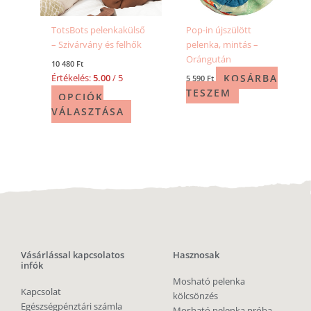
TotsBots pelenkakülső
Pop-in újszülött
– Szivárvány és felhők
pelenka, mintás –
Orángután
10 480
Ft
KOSÁRBA
Értékelés:
5.00
/ 5
5 590
Ft
TESZEM
OPCIÓK
VÁLASZTÁSA
Vásárlással kapcsolatos
Hasznosak
infók
Mosható pelenka
Kapcsolat
kölcsönzés
Egészségpénztári számla
Mosható pelenka próba