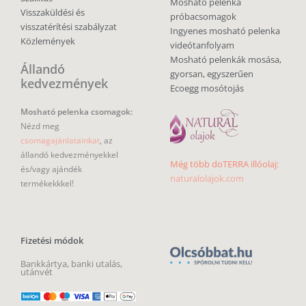
Mosható pelenka
Visszaküldési és
próbacsomagok
visszatérítési szabályzat
Ingyenes mosható pelenka
Közlemények
videótanfolyam
Mosható pelenkák mosása,
Állandó
gyorsan, egyszerűen
kedvezmények
Ecoegg mosótojás
Mosható pelenka csomagok:
Nézd meg
csomagajánlatainkat
, az
állandó kedvezményekkel
Még több doTERRA illóolaj:
és/vagy ajándék
naturalolajok.com
termékekkkel!
Fizetési módok
Bankkártya, banki utalás,
utánvét