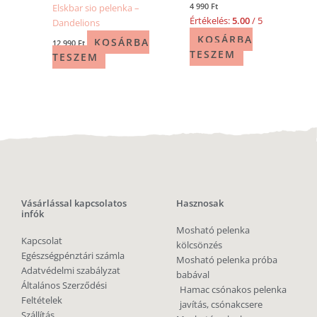
4 990
Ft
Elskbar sio pelenka –
Értékelés:
5.00
/ 5
Dandelions
KOSÁRBA
KOSÁRBA
12 990
Ft
TESZEM
TESZEM
Vásárlással kapcsolatos
Hasznosak
infók
Mosható pelenka
Kapcsolat
kölcsönzés
Egészségpénztári számla
Mosható pelenka próba
Adatvédelmi szabályzat
babával
Általános Szerződési
Hamac csónakos pelenka
Feltételek
javítás, csónakcsere
Szállítás