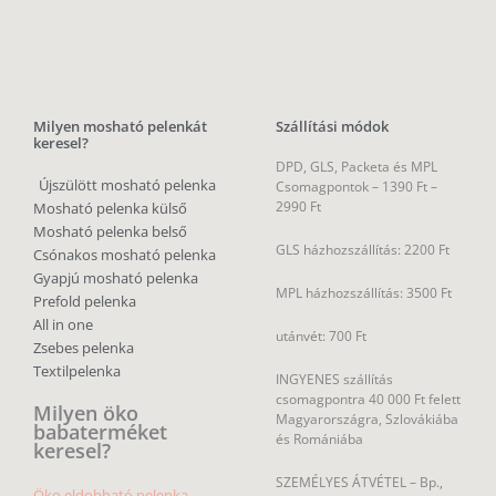
Milyen mosható pelenkát
Szállítási módok
keresel?
DPD, GLS, Packeta és MPL
Újszülött mosható pelenka
Csomagpontok –
1390 Ft –
2990 Ft
Mosható pelenka külső
Mosható pelenka belső
GLS házhozszállítás: 2200 Ft
Csónakos mosható pelenka
Gyapjú mosható pelenka
MPL házhozszállítás: 3500 Ft
Prefold pelenka
All in one
utánvét: 700 Ft
Zsebes pelenka
Textilpelenka
INGYENES szállítás
csomagpontra 40 000 Ft felett
Milyen öko
Magyarországra, Szlovákiába
babaterméket
és Romániába
keresel?
SZEMÉLYES ÁTVÉTEL – Bp.,
Öko eldobható pelenka