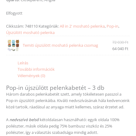
Elfogyott
Cikkszám:
748110
Kategóriák:
All in 2' mosható pelenka
,
Pop-in
,
Újszülött mosható pelenka
72 030
Ft
Temiti újszülött mosható pelenka csomag
64 040
Ft
Leírás
További információk
Vélemények (0)
Pop-in újszülött pelenkabetét – 3 db
Három darabos pelenkabetét szett, amely tökéletesen passzol a
Pop-in újszülött pelenkáiba. Kiváló nedvszívásának hála kedvenceink
közé tartoik, ráadásul az anyaga miatt kellemes, száraz érzetet ad.
A
nedvszívó belső
kétoldalasan használható: egyik oldala 100%
poliészter, másik oldala pedig 75% bambusz viszkóz és 25%
poliészter, így a választás szabadsága mindig adott.