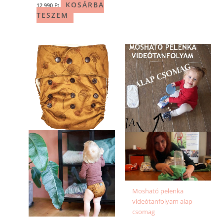
KOSÁRBA
12 990
Ft
TESZEM
Mosható pelenka
videótanfolyam alap
csomag