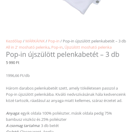
Kezdőlap
/
MÁRKÁINK
/
Pop-in
/ Pop-in újszülött pelenkabetét – 3 db
All in 2' mosható pelenka
,
Pop-in
,
Újszülött mosható pelenka
Pop-in újszülött pelenkabetét – 3 db
5 990
Ft
1996,66 Ft/db
Három darabos pelenkabetét szett, amely tökéletesen passzol a
Pop-in újszülött pelenkáiba. Kiváló nedvszívásának hála kedvenceink
közé tartozik, ráadásul az anyaga miatt kellemes, száraz érzetet ad.
Anyaga
: egyik oldala 100% poliészter, másik oldala pedig 75%
bambusz viszkóz és 25% poliészter
A csomag tartalma
: 3 db betét
Gyártó
: Closeparent, Anglia