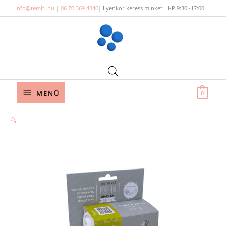
Skip
info@temiti.hu
|
06 70 369 4340
| Ilyenkor keress minket: H-P 9:30 -17:00
to
content
Below
MENÜ
0
Header
Orig
Cur
🔍
pric
pric
was:
is:
72
64
030 
040 