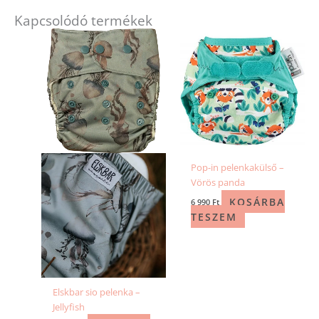
Kapcsolódó termékek
Pop-in pelenkakülső –
Vörös panda
KOSÁRBA
6 990
Ft
TESZEM
Elskbar sio pelenka –
Jellyfish