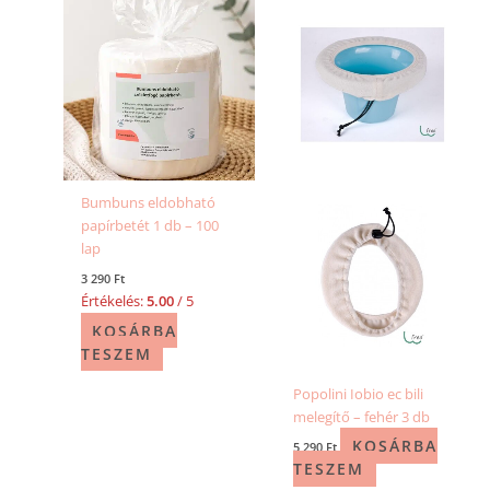
Bumbuns eldobható
papírbetét 1 db – 100
lap
3 290
Ft
Értékelés:
5.00
/ 5
KOSÁRBA
TESZEM
Popolini Iobio ec bili
melegítő – fehér 3 db
KOSÁRBA
5 290
Ft
TESZEM