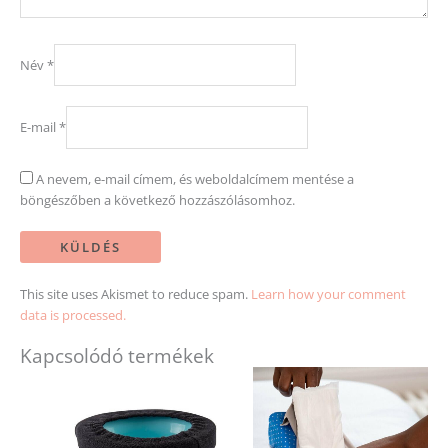
Név
*
E-mail
*
A nevem, e-mail címem, és weboldalcímem mentése a
böngészőben a következő hozzászólásomhoz.
This site uses Akismet to reduce spam.
Learn how your comment
data is processed.
Kapcsolódó termékek
Ennek
a
terméknek
több