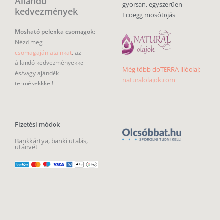
Állandó
gyorsan, egyszerűen
kedvezmények
Ecoegg mosótojás
Mosható pelenka csomagok:
Nézd meg
csomagajánlatainkat
, az
állandó kedvezményekkel
Még több doTERRA illóolaj:
és/vagy ajándék
naturalolajok.com
termékekkkel!
Fizetési módok
Bankkártya, banki utalás,
utánvét