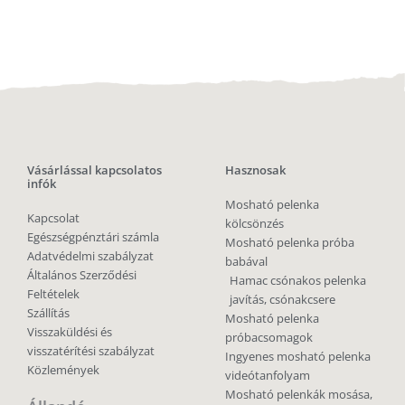
Vásárlással kapcsolatos
Hasznosak
infók
Mosható pelenka
Kapcsolat
kölcsönzés
Egészségpénztári számla
Mosható pelenka próba
Adatvédelmi szabályzat
babával
Általános Szerződési
Hamac csónakos pelenka
Feltételek
javítás, csónakcsere
Szállítás
Mosható pelenka
Visszaküldési és
próbacsomagok
visszatérítési szabályzat
Ingyenes mosható pelenka
Közlemények
videótanfolyam
Mosható pelenkák mosása,