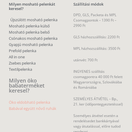
Milyen mosható pelenkát
Szállítási módok
keresel?
DPD, GLS, Packeta és MPL
Újszülött mosható pelenka
Csomagpontok –
1390 Ft –
2990 Ft
Mosható pelenka külső
Mosható pelenka belső
GLS házhozszállítás: 2200 Ft
Csónakos mosható pelenka
Gyapjú mosható pelenka
MPL házhozszállítás: 3500 Ft
Prefold pelenka
All in one
utánvét: 700 Ft
Zsebes pelenka
Textilpelenka
INGYENES szállítás
csomagpontra 40 000 Ft felett
Milyen öko
Magyarországra, Szlovákiába
babaterméket
és Romániába
keresel?
SZEMÉLYES ÁTVÉTEL – Bp.,
Öko eldobható pelenka
21. ker (időpontegyeztetéssel)
Babával együtt nővő ruhák
Személyes átvétel esetén a
rendelésedet bankkártyával
vagy átutalással, előre tudod
rendezni.