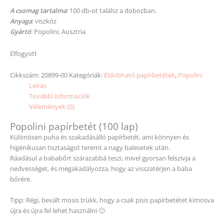
A csomag tartalma
: 100 db-ot találsz a dobozban.
Anyaga
: viszkóz
Gyártó
: Popolini, Ausztria
Elfogyott
Cikkszám:
20899-00
Kategóriák:
Eldobható papírbetétek
,
Popolini
Leírás
További információk
Vélemények (0)
Popolini papírbetét (100 lap)
Különösen puha és szakadásálló papírbetét, ami könnyen és
higénikusan tisztaságot teremt a nagy balesetek után.
Ráadásul a bababőrt szárazabbá teszi, mivel gyorsan felszívja a
nedvességet, és megakadályozza, hogy az visszatérjen a baba
bőrére.
Tipp: Régi, bevált mosis trükk, hogy a csak pisis papírbetétet kimosva
újra és újra fel lehet használni 🙂