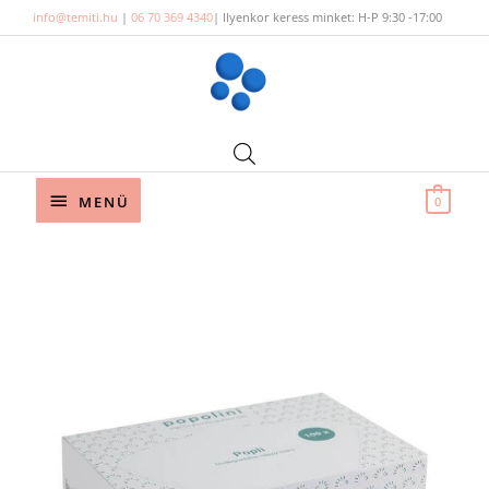
Skip
info@temiti.hu
|
06 70 369 4340
| Ilyenkor keress minket: H-P 9:30 -17:00
to
content
Below
MENÜ
0
Header