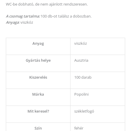
WC-be dobható, de nem ajánlott rendszeresen.
A csomag tartalma:
100 db-ot találsz a dobozban.
Anyaga
: viszkóz
Anyag
viszkóz
Gyártás helye
Ausztria
Kiszerelés
100 darab
Márka
Popolini
Mit keresel?
székletfogó
Szín
fehér