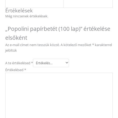
Értékelések
Még nincsenek értékelések.
„Popolini papírbetét (100 lap)” értékelése
elsőként
Az e-mail címet nem tesszük közzé.
A kötelező mezőket
*
karakterrel
jelöltük
A te értékelésed
*
Értékelésed
*