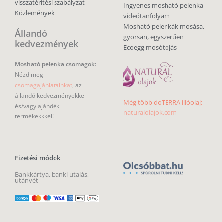
visszatérítési szabályzat
Ingyenes mosható pelenka
Közlemények
videótanfolyam
Mosható pelenkák mosása,
Állandó
gyorsan, egyszerűen
kedvezmények
Ecoegg mosótojás
Mosható pelenka csomagok:
Nézd meg
csomagajánlatainkat
, az
állandó kedvezményekkel
Még több doTERRA illóolaj:
és/vagy ajándék
naturalolajok.com
termékekkkel!
Fizetési módok
Bankkártya, banki utalás,
utánvét