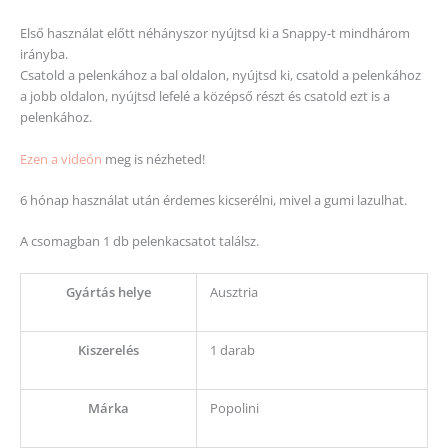
Első használat előtt néhányszor nyújtsd ki a Snappy-t mindhárom
irányba.
Csatold a pelenkához a bal oldalon, nyújtsd ki, csatold a pelenkához
a jobb oldalon, nyújtsd lefelé a középső részt és csatold ezt is a
pelenkához.
Ezen a videón
meg is nézheted!
6 hónap használat után érdemes kicserélni, mivel a gumi lazulhat.
A csomagban 1 db pelenkacsatot találsz.
Gyártás helye
Ausztria
Kiszerelés
1 darab
Márka
Popolini