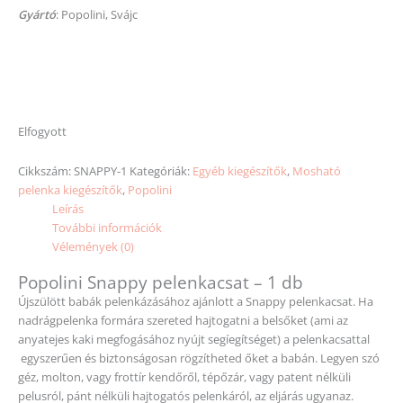
Gyártó
: Popolini, Svájc
Elfogyott
Cikkszám:
SNAPPY-1
Kategóriák:
Egyéb kiegészítők
,
Mosható
pelenka kiegészítők
,
Popolini
Leírás
További információk
Vélemények (0)
Popolini Snappy pelenkacsat – 1 db
Újszülött babák pelenkázásához ajánlott a Snappy pelenkacsat. Ha
nadrágpelenka formára szereted hajtogatni a belsőket (ami az
anyatejes kaki megfogásához nyújt segíegítséget) a pelenkacsattal
egyszerűen és biztonságosan rögzítheted őket a babán. Legyen szó
géz, molton, vagy frottír kendőről, tépőzár, vagy patent nélküli
pelusról, pánt nélküli hajtogatós pelenkáról, az eljárás ugyanaz.