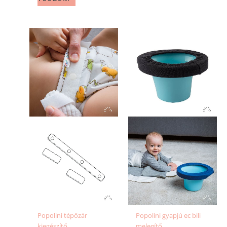
Popolini tépőzár
Popolini gyapjú ec bili
kiegészítő
melegítő