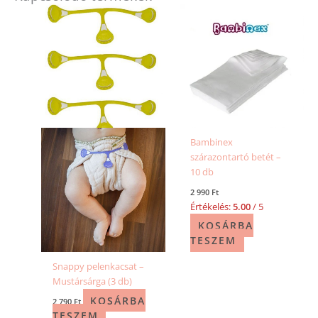
Bambinex
szárazontartó betét –
10 db
2 990
Ft
Értékelés:
5.00
/ 5
KOSÁRBA
TESZEM
Snappy pelenkacsat –
Mustársárga (3 db)
KOSÁRBA
2 790
Ft
TESZEM