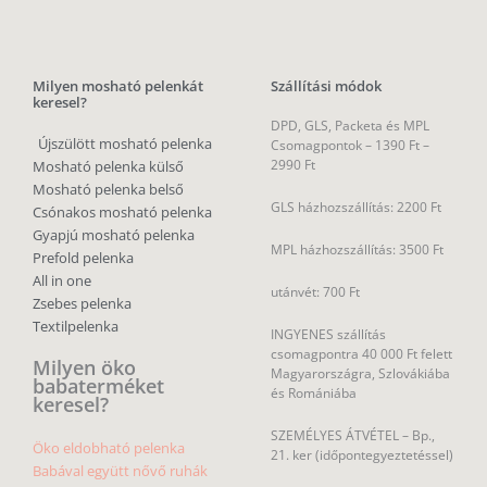
Milyen mosható pelenkát
Szállítási módok
keresel?
DPD, GLS, Packeta és MPL
Újszülött mosható pelenka
Csomagpontok –
1390 Ft –
2990 Ft
Mosható pelenka külső
Mosható pelenka belső
GLS házhozszállítás: 2200 Ft
Csónakos mosható pelenka
Gyapjú mosható pelenka
MPL házhozszállítás: 3500 Ft
Prefold pelenka
All in one
utánvét: 700 Ft
Zsebes pelenka
Textilpelenka
INGYENES szállítás
csomagpontra 40 000 Ft felett
Milyen öko
Magyarországra, Szlovákiába
babaterméket
és Romániába
keresel?
SZEMÉLYES ÁTVÉTEL – Bp.,
Öko eldobható pelenka
21. ker (időpontegyeztetéssel)
Babával együtt nővő ruhák