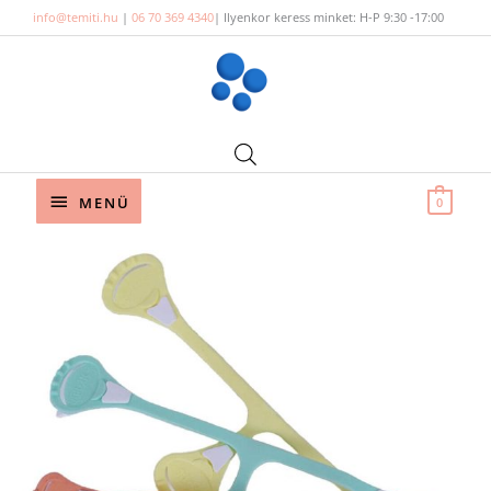
Skip
info@temiti.hu
|
06 70 369 4340
| Ilyenkor keress minket: H-P 9:30 -17:00
to
content
Below
MENÜ
0
Header