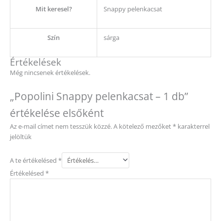
Mit keresel?
Snappy pelenkacsat
Szín
sárga
Értékelések
Még nincsenek értékelések.
„Popolini Snappy pelenkacsat – 1 db”
értékelése elsőként
Az e-mail címet nem tesszük közzé.
A kötelező mezőket
*
karakterrel
jelöltük
A te értékelésed
*
Értékelésed
*