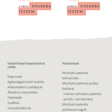
KOSÁRBA
KOSÁRBA
2 190
Ft
4 890
Ft
TESZEM
TESZEM
Vásárlással kapcsolatos
Hasznosak
infók
Mosható pelenka
Kapcsolat
kölcsönzés
Egészségpénztári számla
Mosható pelenka próba
Adatvédelmi szabályzat
babával
Általános Szerződési
Hamac csónakos pelenka
Feltételek
javítás, csónakcsere
Szállítás
Mosható pelenka
Visszaküldési és
próbacsomagok