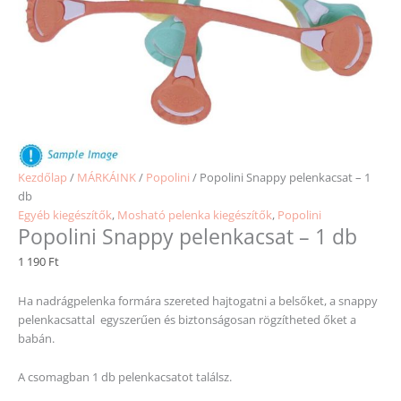
Kezdőlap
/
MÁRKÁINK
/
Popolini
/ Popolini Snappy pelenkacsat – 1
db
Egyéb kiegészítők
,
Mosható pelenka kiegészítők
,
Popolini
Popolini Snappy pelenkacsat – 1 db
1 190
Ft
Ha nadrágpelenka formára szereted hajtogatni a belsőket, a snappy
pelenkacsattal egyszerűen és biztonságosan rögzítheted őket a
babán.
A csomagban 1 db pelenkacsatot találsz.