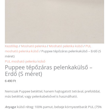
Kezdőlap
/
Mosható pelenka
/
Mosható pelenka külső
/
PUL
mosható pelenka külső
/ Puppee tépőzáras pelenkakülső – Erdő (S
méret)
PUL mosható pelenka külső
Puppee tépőzáras pelenkakülső –
Erdő (S méret)
6 490
Ft
Nemcsak Puppee betéttel, hanem hajtogatott tetrával, prefolddal,
más betéttel, vagy pelenkabelsővel is használható.
Anyaga
: külső réteg: 100% pamut, belseje környezetbarát PUL (75%