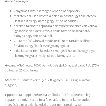
Amiért szeretjük:
kényelmes, kicsi csomagot képez a babapopsin,
méreten belül is állítható a pelenka hossza, így tökéletesen
illeszkedik és egy darabig együtt nő babáddal,
derekán található tépőzára a derékrész széléhez van varrva,
így szélesebb a derékrész, a pelus tovább használható,
előnyös nagyobb babáknál,
CPSIA tanúsítvánnyal rendelkezik: nem tartalmaz ólmot,
ftalátot és egyéb káros vegyi anyagokat,
előállításakor nem keletkezik mérgező hulladék, vagy olyan
illékony vegyület, mely káros a környezetre,
Anyaga
: külső réteg: 100% pamut, belseje környezetbarát PUL (75%
poliészter 25% poliuretán)
Mérete
: S: újszülött kortól (kb. 2,8 kg-tól 5,5-6,5 kg-ig, alkattól
függően)
Tippünk: Ha Puppi betéttel használod a külsőt, a betétet elég
bepatentolnod, ne tedd be a fülek alá. (a betétet külön tudod
megvásárolni, a pelenkakülső ára azt nem tartalmazza)