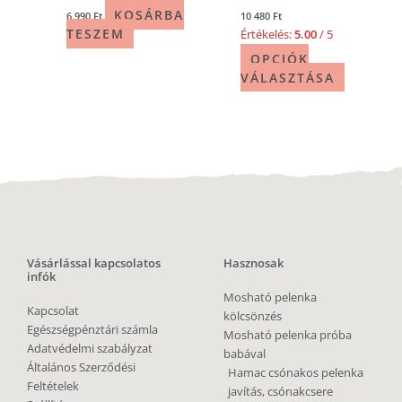
KOSÁRBA
6 990
Ft
10 480
Ft
TESZEM
Értékelés:
5.00
/ 5
OPCIÓK
VÁLASZTÁSA
Vásárlással kapcsolatos
Hasznosak
infók
Mosható pelenka
Kapcsolat
kölcsönzés
Egészségpénztári számla
Mosható pelenka próba
Adatvédelmi szabályzat
babával
Általános Szerződési
Hamac csónakos pelenka
Feltételek
javítás, csónakcsere