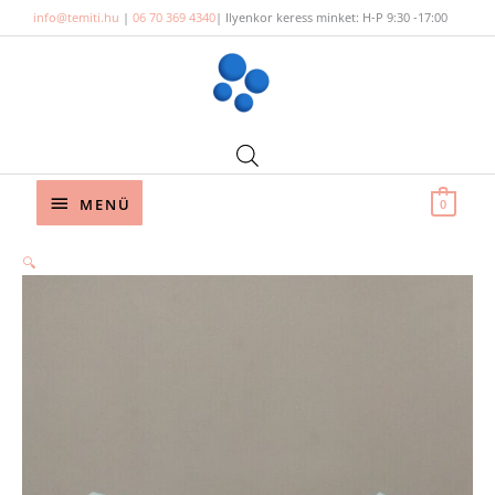
Skip
info@temiti.hu
|
06 70 369 4340
| Ilyenkor keress minket: H-P 9:30 -17:00
to
content
Below
MENÜ
0
Header
🔍