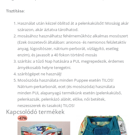
Tisztítása
:
Használat után kézzel öblítsd át a pelenkakülsőt! Mosásig akár
szárazon, akár áztatva tárolhatod.
mosásához használhatsz fehérneműkhöz alkalmas mosószert
(Ezek összetevői általában: anionos- és nemionos felületaktív
anyag, lúgosítószer, nátrium-perborát, vízlágyító, esetleg
enzim), és javasolt a 40 fokon történő mosás
szárítás: a tűző Nap hatására a PUL megrepedezik, érdemes
árnyékosabb helyre teregetni.
szárítógépet ne használj!
Mosószóda használata minden Puppee esetén TILOS!
Nátrium-perkarbonát, ecet (és mosószóda) használata
minden PUL alapanyagú termékünk esetén (pelenkakülső,
pelenkazsák, pelenkázó alátét, előke, női betétek,
neszesszerek és tasakok) TILOS!
Kapcsolódó termékek
Original
Current
-47%
price
price
was:
is:
5
2
590 Ft.
990 Ft.