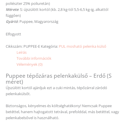
poliészter 25% poliuretán)
Mérete
: S: újszülött kortól (kb. 2,8 kg-tól 5,5-6,5 kg-ig, alkattól
függően)
Gyártó
: Puppee, Magyarország
Elfogyott
Cikkszám:
PUPPEE-E
Kategória:
PUL mosható pelenka külső
Leírás
További információk
Vélemények (0)
Puppee tépőzáras pelenkakülső – Erdő (S
méret)
Újszülött kortól ajánljuk ezt a cuki mintás, tépőzárral záródó
pelenkakülsőt.
Biztonságos, kényelmes és költséghatékony! Nemcsak Puppee
betéttel, hanem hajtogatott tetrával, prefolddal, más betéttel, vagy
pelenkabelsővel is használható.