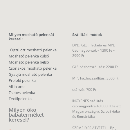
Milyen mosható pelenkát
Szállítási módok
keresel?
DPD, GLS, Packeta és MPL
Újszülött mosható pelenka
Csomagpontok –
1390 Ft –
2990 Ft
Mosható pelenka külső
Mosható pelenka belső
GLS házhozszállítás: 2200 Ft
Csónakos mosható pelenka
Gyapjú mosható pelenka
MPL házhozszállítás: 3500 Ft
Prefold pelenka
All in one
utánvét: 700 Ft
Zsebes pelenka
Textilpelenka
INGYENES szállítás
csomagpontra 40 000 Ft felett
Milyen öko
Magyarországra, Szlovákiába
babaterméket
és Romániába
keresel?
SZEMÉLYES ÁTVÉTEL – Bp.,