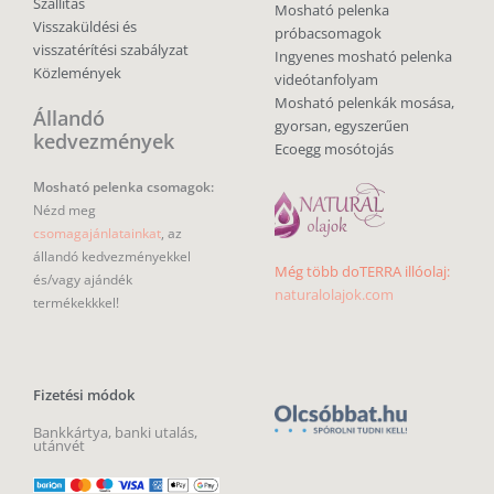
Szállítás
Mosható pelenka
Visszaküldési és
próbacsomagok
visszatérítési szabályzat
Ingyenes mosható pelenka
Közlemények
videótanfolyam
Mosható pelenkák mosása,
Állandó
gyorsan, egyszerűen
kedvezmények
Ecoegg mosótojás
Mosható pelenka csomagok:
Nézd meg
csomagajánlatainkat
, az
állandó kedvezményekkel
Még több doTERRA illóolaj:
és/vagy ajándék
naturalolajok.com
termékekkkel!
Fizetési módok
Bankkártya, banki utalás,
utánvét