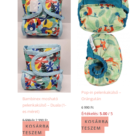
Pop-in pelenkakülső –
Bambinex mosható
Orángután
pelenkakülső – Duala (1-
6 990
Ft
es méret)
Értékelés:
5.00
/ 5
5 590
Ft
2 990
Ft
KOSÁRBA
KOSÁRBA
TESZEM
TESZEM