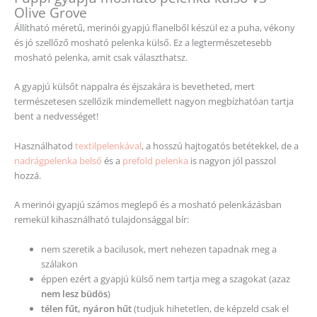
Olive Grove
Állítható méretű, merinói gyapjú flanelből készül ez a puha, vékony
és jó szellőző mosható pelenka külső. Ez a legtermészetesebb
mosható pelenka, amit csak választhatsz.
A gyapjú külsőt nappalra és éjszakára is bevetheted, mert
természetesen szellőzik mindemellett nagyon megbízhatóan tartja
bent a nedvességet!
Használhatod
textilpelenkával
, a hosszú hajtogatós betétekkel, de a
nadrágpelenka belső
és a
prefold pelenka
is nagyon jól passzol
hozzá.
A merinói gyapjú számos meglepő és a mosható pelenkázásban
remekül kihasználható tulajdonsággal bír:
nem szeretik a bacilusok, mert nehezen tapadnak meg a
szálakon
éppen ezért a gyapjú külső nem tartja meg a szagokat (azaz
nem lesz büdös
)
télen fűt, nyáron hűt
(tudjuk hihetetlen, de képzeld csak el