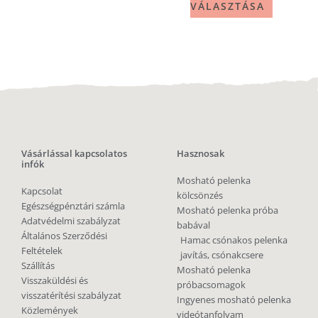
VÁLASZTÁSA
Vásárlással kapcsolatos
Hasznosak
infók
Mosható pelenka
Kapcsolat
kölcsönzés
Egészségpénztári számla
Mosható pelenka próba
Adatvédelmi szabályzat
babával
Általános Szerződési
Hamac csónakos pelenka
Feltételek
javítás, csónakcsere
Szállítás
Mosható pelenka
Visszaküldési és
próbacsomagok
visszatérítési szabályzat
Ingyenes mosható pelenka
Közlemények
videótanfolyam