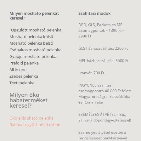
Milyen mosható pelenkát
Szállítási módok
keresel?
DPD, GLS, Packeta és MPL
Újszülött mosható pelenka
Csomagpontok –
1390 Ft –
2990 Ft
Mosható pelenka külső
Mosható pelenka belső
GLS házhozszállítás: 2200 Ft
Csónakos mosható pelenka
Gyapjú mosható pelenka
MPL házhozszállítás: 3500 Ft
Prefold pelenka
All in one
utánvét: 700 Ft
Zsebes pelenka
Textilpelenka
INGYENES szállítás
csomagpontra 40 000 Ft felett
Milyen öko
Magyarországra, Szlovákiába
babaterméket
és Romániába
keresel?
SZEMÉLYES ÁTVÉTEL – Bp.,
Öko eldobható pelenka
21. ker (időpontegyeztetéssel)
Babával együtt nővő ruhák
Személyes átvétel esetén a
rendelésedet bankkártyával