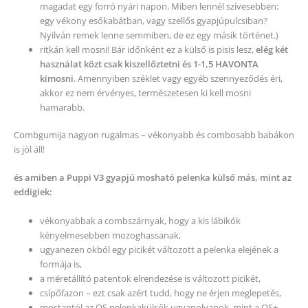
magadat egy forró nyári napon. Miben lennél szívesebben:
egy vékony esőkabátban, vagy szellős gyapjúpulcsiban?
Nyilván remek lenne semmiben, de ez egy másik történet.)
ritkán kell mosni! Bár időnként ez a külső is pisis lesz,
elég két
használat közt csak kiszellőztetni és 1-1,5 HAVONTA
kimosni
. Amennyiben széklet vagy egyéb szennyeződés éri,
akkor ez nem érvényes, természetesen ki kell mosni
hamarabb.
Combgumija nagyon rugalmas – vékonyabb és combosabb babákon
is jól áll!
és amiben a Puppi V3 gyapjú mosható pelenka külső más, mint az
eddigiek:
vékonyabbak a combszárnyak, hogy a kis lábikók
kényelmesebben mozoghassanak,
ugyanezen okból egy picikét változott a pelenka elejének a
formája is,
a méretállító patentok elrendezése is változott picikét,
csípőfazon – ezt csak azért tudd, hogy ne érjen meglepetés,
mostantól az OS pelenkakülsők ugyanolyanok, mint a OS+