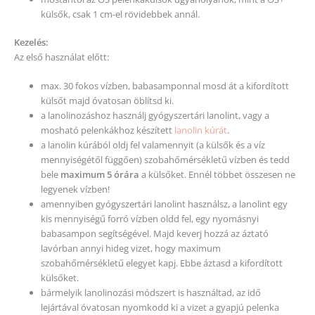
külsők, csak 1 cm-el rövidebbek annál.
Kezelés:
Az első használat előtt:
max. 30 fokos vízben, babasamponnal mosd át a kifordított
külsőt majd óvatosan öblítsd ki.
a lanolinozáshoz használj gyógyszertári lanolint, vagy a
mosható pelenkákhoz készített
lanolin kúrát
.
a lanolin kúrából oldj fel valamennyit (a külsők és a víz
mennyiségétől függően) szobahőmérsékletű vízben és tedd
bele
maximum 5 órára
a külsőket. Ennél többet összesen ne
legyenek vízben!
amennyiben gyógyszertári lanolint használsz, a lanolint egy
kis mennyiségű forró vízben oldd fel, egy nyomásnyi
babasampon segítségével. Majd keverj hozzá az áztató
lavórban annyi hideg vizet, hogy maximum
szobahőmérsékletű elegyet kapj. Ebbe áztasd a kifordított
külsőket.
bármelyik lanolinozási módszert is használtad, az idő
lejártával óvatosan nyomkodd ki a vizet a gyapjú pelenka