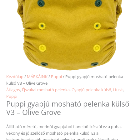
Kezdőlap
/
MÁRKÁINK
/
Puppi
/ Puppi gyapjú mosható pelenka
külső V3 – Olive Grove
Átlagos
,
Éjszakai mosható pelenka
,
Gyapjú pelenka külső
,
Husis
,
Puppi
Puppi gyapjú mosható pelenka külső
V3 – Olive Grove
Állítható méretű, merinói gyapjúból flanelből készül ez a puha,
vékony és jó szellőző mosható pelenka külső. Ez a
legtermészetesebb mosható pelenka, amit csak választhatsz.