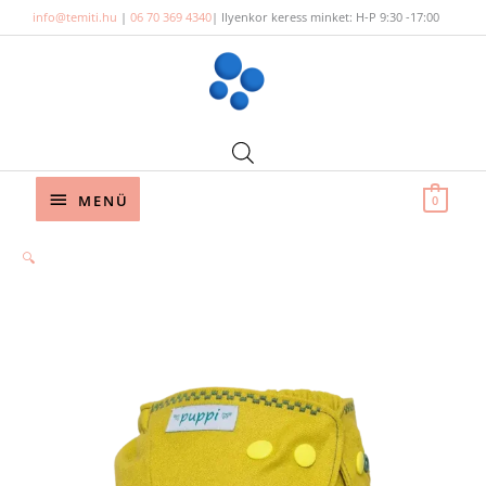
Skip
info@temiti.hu
|
06 70 369 4340
| Ilyenkor keress minket: H-P 9:30 -17:00
to
content
Below
MENÜ
0
Header
🔍