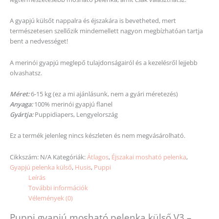
A gyapjú külsőt nappalra és éjszakára is bevetheted, mert
természetesen szellőzik mindemellett nagyon megbízhatóan tartja
bent a nedvességet!
A merinói gyapjú meglepő tulajdonságairól és a kezelésről lejjebb
olvashatsz.
Méret:
6-15 kg (ez a mi ajánlásunk, nem a gyári méretezés)
Anyaga:
100% merinói gyapjú flanel
Gyártja:
Puppidiapers, Lengyelország
Ez a termék jelenleg nincs készleten és nem megvásárolható.
Cikkszám:
N/A
Kategóriák:
Átlagos
,
Éjszakai mosható pelenka
,
Gyapjú pelenka külső
,
Husis
,
Puppi
Leírás
További információk
Vélemények (0)
Puppi gyapjú mosható pelenka külső V3 –