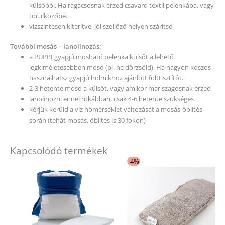
külsőből. Ha ragacsosnak érzed csavard textil pelenkába, vagy
törülközőbe.
vízszintesen kiterítve, jól szellőző helyen szárítsd
További mosás – lanolinozás:
a PUPPI gyapjú mosható pelenka külsőt a lehető
legkíméletesebben mosd (pl. ne dörzsöld). Ha nagyon koszos
használhatsz gyapjú holmikhoz ajánlott folttisztítót..
2-3 hetente mosd a külsőt, vagy amikor már szagosnak érzed
lanolinozni ennél ritkábban, csak 4-6 hetente szükséges
kérjük kerüld a víz hőmérséklet változását a mosás-öblítés
során (tehát mosás, öblítés is 30 fokon)
Kapcsolódó termékek
Original
Current
Ennek
-4%
price
price
a
was:
is:
5
5
terméknek
490 Ft.
290 Ft.
több
variációja
van.
A