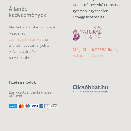
Mosható pelenkák mosása,
Állandó
gyorsan, egyszerűen
kedvezmények
Ecoegg mosótojás
Mosható pelenka csomagok:
Nézd meg
csomagajánlatainkat
, az
állandó kedvezményekkel
Még több doTERRA illóolaj:
és/vagy ajándék
naturalolajok.com
termékekkkel!
Fizetési módok
Bankkártya, banki utalás,
utánvét