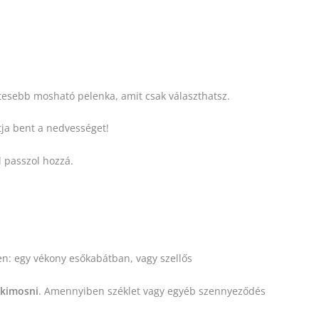
etesebb mosható pelenka, amit csak választhatsz.
tja bent a nedvességet!
l passzol hozzá.
en: egy vékony esőkabátban, vagy szellős
 kimosni
. Amennyiben széklet vagy egyéb szennyeződés