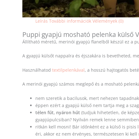
Leírás
További információk
Vélemények (0)
Puppi gyapjú mosható pelenka külső V
Állítható méretű, merinói gyapjú flanelből készül ez a 
A gyapjú külsőt nappalra és éjszakára is bevetheted, m
Használhatod
textilpelenkával
, a hosszú hajtogatós beté
A merinói gyapjú számos meglepő és a mosható pelenká
nem szeretik a bacilusok, mert nehezen tapadna
éppen ezért a gyapjú külső nem tartja meg a szag
télen fűt, nyáron hűt
(tudjuk hihetetlen, de képz
gyapjúpulcsiban? Nyilván remek lenne semmiben, 
ritkán kell mosni! Bár időnként ez a külső is pisis 
éri, akkor ez nem érvényes, természetesen ki kel