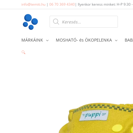
Skip
info@temiti.hu
|
06 70 369 4340
| Ilyenkor keress minket: H-P 9:30 
to
content
Products
search
MÁRKÁINK
MOSHATÓ- és ÖKOPELENKA
BAB
🔍