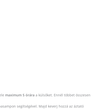
bele
maximum 5 órára
a külsőket. Ennél többet összesen
abasampon segítségével. Majd keverj hozzá az áztató