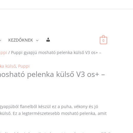
Fiókadatok
KEZDŐKNEK
0
uppi
/ Puppi gyapjú mosható pelenka külső V3 os+ –
ka külső
,
Puppi
osható pelenka külső V3 os+ –
gyapjúból flanelből készül ez a puha, vékony és jó
külső. Ez a legtermészetesebb mosható pelenka, amit