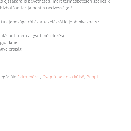
és éjszakára is bevetheted, mert természetesen szellőzik
ízhatóan tartja bent a nedvességet!
ulajdonságairól és a kezelésről lejjebb olvashatsz.
ánlásunk, nem a gyári méretezés)
jú flanel
ngyelország
tegóriák:
Extra méret
,
Gyapjú pelenka külső
,
Puppi