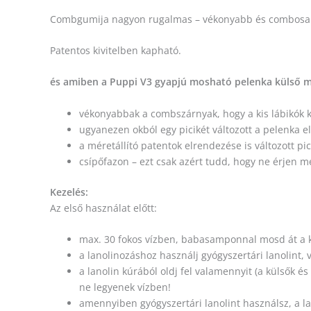
Combgumija nagyon rugalmas – vékonyabb és combosabb
Patentos kivitelben kapható.
és amiben a Puppi V3 gyapjú mosható pelenka külső má
vékonyabbak a combszárnyak, hogy a kis lábikó
ugyanezen okból egy picikét változott a pelenka el
a méretállító patentok elrendezése is változott pic
csípőfazon – ezt csak azért tudd, hogy ne érjen 
Kezelés:
Az első használat előtt:
max. 30 fokos vízben, babasamponnal mosd át a kif
a lanolinozáshoz használj gyógyszertári lanolint,
a lanolin kúrából oldj fel valamennyit (a külsők 
ne legyenek vízben!
amennyiben gyógyszertári lanolint használsz, a l