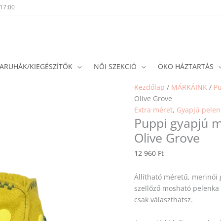
-17:00
ARUHÁK/KIEGÉSZÍTŐK
NŐI SZEKCIÓ
ÖKO HÁZTARTÁS
Kezdőlap
/
MÁRKÁINK
/
P
Olive Grove
Extra méret
,
Gyapjú pelen
Puppi gyapjú m
Olive Grove
12 960
Ft
Állítható méretű, merinói 
szellőző mosható pelenka 
csak választhatsz.