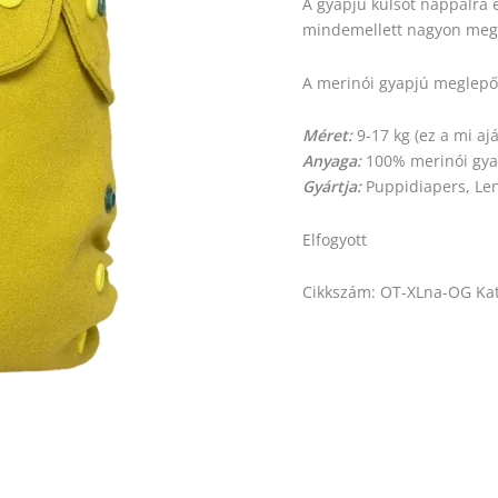
A gyapjú külsőt nappalra 
mindemellett nagyon megb
A merinói gyapjú meglepő t
Méret:
9-17 kg (ez a mi aj
Anyaga:
100% merinói gyap
Gyártja:
Puppidiapers, Le
Elfogyott
Cikkszám:
OT-XLna-OG
Ka