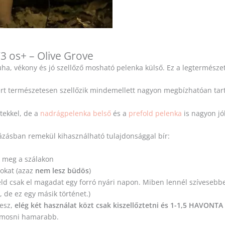
3 os+ – Olive Grove
puha, vékony és jó szellőző mosható pelenka külső. Ez a legtermész
ert természetesen szellőzik mindemellett nagyon megbízhatóan tar
tekkel, de a
nadrágpelenka belső
és a
prefold pelenka
is nagyon jó
zásban remekül kihasználható tulajdonsággal bír:
k meg a szálakon
okat (azaz
nem lesz büdös
)
eld csak el magadat egy forró nyári napon. Miben lennél szívesebb
de ez egy másik történet.)
lesz,
elég két használat közt csak kiszellőztetni és 1-1,5 HAVONTA
l mosni hamarabb.