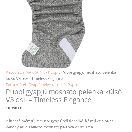
Kezdőlap
/
MÁRKÁINK
/
Puppi
/ Puppi gyapjú mosható pelenka
külső V3 os+ – Timeless Elegance
Extra méret
,
Gyapjú pelenka külső
,
Puppi
Puppi gyapjú mosható pelenka külső
V3 os+ – Timeless Elegance
10 390
Ft
Állítható méretű, merinói gyapjúból flanelből készül ez a puha,
vékony és jó szellőző mosható pelenka külső. Ez a