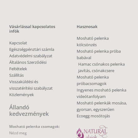
Vásárlással kapcsolatos
Hasznosak
infók
Mosható pelenka
Kapcsolat
kölcsönzés
Egészségpénztári számla
Mosható pelenka próba
Adatvédelmi szabályzat
babával
Általános Szerződési
Hamac csónakos pelenka
Feltételek
javítás, csónakcsere
Szállítás
Mosható pelenka
Visszaküldési és
próbacsomagok
visszatérítési szabályzat
Ingyenes mosható pelenka
Közlemények
videótanfolyam
Mosható pelenkák mosása,
Állandó
gyorsan, egyszerűen
kedvezmények
Ecoegg mosótojás
Mosható pelenka csomagok:
Nézd meg