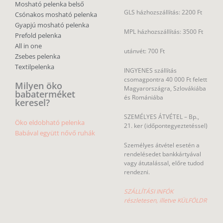
Mosható pelenka belső
GLS házhozszállítás: 2200 Ft
Csónakos mosható pelenka
Gyapjú mosható pelenka
MPL házhozszállítás: 3500 Ft
Prefold pelenka
All in one
utánvét: 700 Ft
Zsebes pelenka
Textilpelenka
INGYENES szállítás
csomagpontra 40 000 Ft felett
Milyen öko
Magyarországra, Szlovákiába
babaterméket
és Romániába
keresel?
SZEMÉLYES ÁTVÉTEL – Bp.,
Öko eldobható pelenka
21. ker (időpontegyeztetéssel)
Babával együtt nővő ruhák
Személyes átvétel esetén a
rendelésedet bankkártyával
vagy átutalással, előre tudod
rendezni.
SZÁLLÍTÁSI INFÓK
részletesen, illetve KÜLFÖLDR