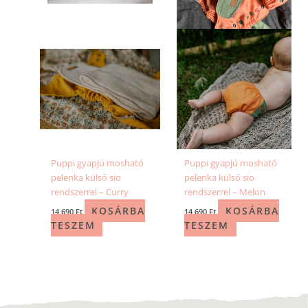
Puppi gyapjú mosható
Puppi gyapjú mosható
pelenka külső sio
pelenka külső sio
rendszerrel – Curry
rendszerrel – Melon
KOSÁRBA
KOSÁRBA
14 690
Ft
14 690
Ft
TESZEM
TESZEM