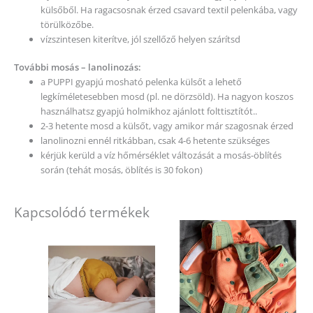
külsőből. Ha ragacsosnak érzed csavard textil pelenkába, vagy
törülközőbe.
vízszintesen kiterítve, jól szellőző helyen szárítsd
További mosás – lanolinozás:
a PUPPI gyapjú mosható pelenka külsőt a lehető
legkíméletesebben mosd (pl. ne dörzsöld). Ha nagyon koszos
használhatsz gyapjú holmikhoz ajánlott folttisztítót..
2-3 hetente mosd a külsőt, vagy amikor már szagosnak érzed
lanolinozni ennél ritkábban, csak 4-6 hetente szükséges
kérjük kerüld a víz hőmérséklet változását a mosás-öblítés
során (tehát mosás, öblítés is 30 fokon)
Kapcsolódó termékek