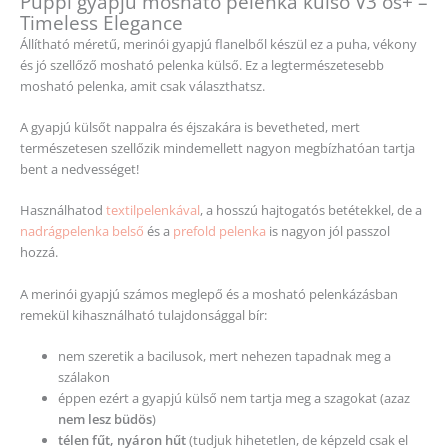
Puppi gyapjú mosható pelenka külső V3 os+ –
Timeless Elegance
Állítható méretű, merinói gyapjú flanelből készül ez a puha, vékony
és jó szellőző mosható pelenka külső. Ez a legtermészetesebb
mosható pelenka, amit csak választhatsz.
A gyapjú külsőt nappalra és éjszakára is bevetheted, mert
természetesen szellőzik mindemellett nagyon megbízhatóan tartja
bent a nedvességet!
Használhatod
textilpelenkával
, a hosszú hajtogatós betétekkel, de a
nadrágpelenka belső
és a
prefold pelenka
is nagyon jól passzol
hozzá.
A merinói gyapjú számos meglepő és a mosható pelenkázásban
remekül kihasználható tulajdonsággal bír:
nem szeretik a bacilusok, mert nehezen tapadnak meg a
szálakon
éppen ezért a gyapjú külső nem tartja meg a szagokat (azaz
nem lesz büdös
)
télen fűt, nyáron hűt
(tudjuk hihetetlen, de képzeld csak el