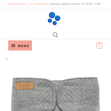
Skip
info@temiti.hu
|
06 70 369 4340
| Ilyenkor keress minket: H-P 9:30 -17:00
to
content
Below
MENÜ
0
Header
🔍