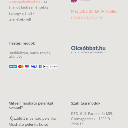
csomagajánlatainkat
, az
állandó kedvezményekkel
Még több doTERRA illóolaj:
és/vagy ajándék
naturalolajok.com
termékekkkel!
Fizetési módok
Bankkártya, banki utalás,
utánvét
Milyen mosható pelenkát
Szállítási módok
keresel?
DPD, GLS, Packeta és MPL
Újszülött mosható pelenka
Csomagpontok –
1390 Ft –
2990 Ft
Mosható pelenka külső