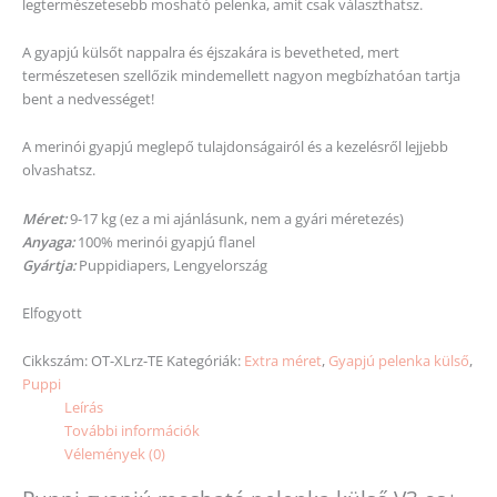
legtermészetesebb mosható pelenka, amit csak választhatsz.
A gyapjú külsőt nappalra és éjszakára is bevetheted, mert
természetesen szellőzik mindemellett nagyon megbízhatóan tartja
bent a nedvességet!
A merinói gyapjú meglepő tulajdonságairól és a kezelésről lejjebb
olvashatsz.
Méret:
9-17 kg (ez a mi ajánlásunk, nem a gyári méretezés)
Anyaga:
100% merinói gyapjú flanel
Gyártja:
Puppidiapers, Lengyelország
Elfogyott
Cikkszám:
OT-XLrz-TE
Kategóriák:
Extra méret
,
Gyapjú pelenka külső
,
Puppi
Leírás
További információk
Vélemények (0)