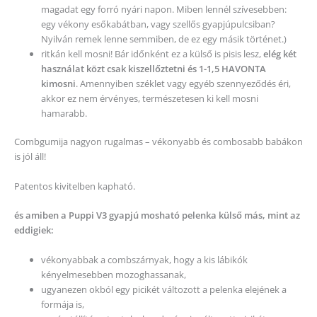
magadat egy forró nyári napon. Miben lennél szívesebben:
egy vékony esőkabátban, vagy szellős gyapjúpulcsiban?
Nyilván remek lenne semmiben, de ez egy másik történet.)
ritkán kell mosni! Bár időnként ez a külső is pisis lesz,
elég két
használat közt csak kiszellőztetni és 1-1,5 HAVONTA
kimosni
. Amennyiben széklet vagy egyéb szennyeződés éri,
akkor ez nem érvényes, természetesen ki kell mosni
hamarabb.
Combgumija nagyon rugalmas – vékonyabb és combosabb babákon
is jól áll!
Patentos kivitelben kapható.
és amiben a Puppi V3 gyapjú mosható pelenka külső más, mint az
eddigiek:
vékonyabbak a combszárnyak, hogy a kis lábikók
kényelmesebben mozoghassanak,
ugyanezen okból egy picikét változott a pelenka elejének a
formája is,