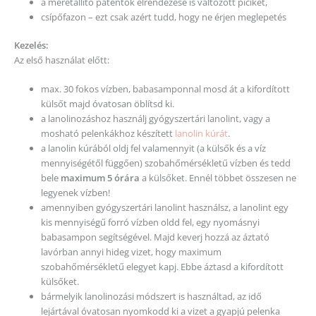
a méretállító patentok elrendezése is változott picikét,
csípőfazon – ezt csak azért tudd, hogy ne érjen meglepetés
Kezelés:
Az első használat előtt:
max. 30 fokos vízben, babasamponnal mosd át a kifordított
külsőt majd óvatosan öblítsd ki.
a lanolinozáshoz használj gyógyszertári lanolint, vagy a
mosható pelenkákhoz készített
lanolin kúrát
.
a lanolin kúrából oldj fel valamennyit (a külsők és a víz
mennyiségétől függően) szobahőmérsékletű vízben és tedd
bele
maximum 5 órára
a külsőket. Ennél többet összesen ne
legyenek vízben!
amennyiben gyógyszertári lanolint használsz, a lanolint egy
kis mennyiségű forró vízben oldd fel, egy nyomásnyi
babasampon segítségével. Majd keverj hozzá az áztató
lavórban annyi hideg vizet, hogy maximum
szobahőmérsékletű elegyet kapj. Ebbe áztasd a kifordított
külsőket.
bármelyik lanolinozási módszert is használtad, az idő
lejártával óvatosan nyomkodd ki a vizet a gyapjú pelenka