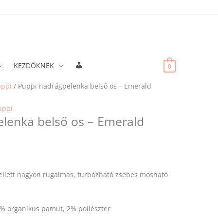
Fiókadatok
KEZDŐKNEK
0
uppi
/ Puppi nadrágpelenka belső os – Emerald
uppi
lenka belső os – Emerald
llett nagyon rugalmas, turbózható zsebes mosható
% organikus pamut, 2% poliészter