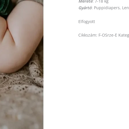
Mérete
: 7-18 kg
Gyártó
: Puppidiapers, Le
Elfogyott
Cikkszám:
F-OSrze-E
Kateg