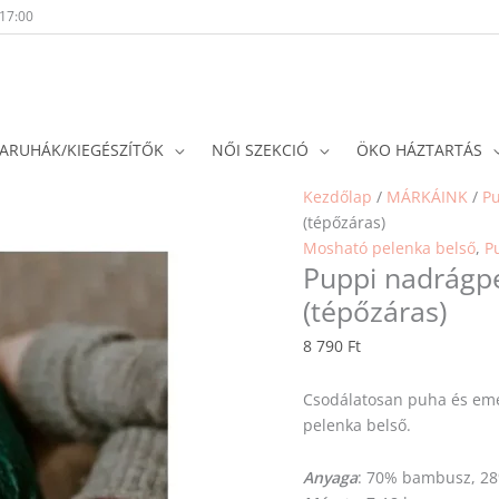
-17:00
ARUHÁK/KIEGÉSZÍTŐK
NŐI SZEKCIÓ
ÖKO HÁZTARTÁS
Kezdőlap
/
MÁRKÁINK
/
P
(tépőzáras)
Mosható pelenka belső
,
P
Puppi nadrágpe
(tépőzáras)
8 790
Ft
Csodálatosan puha és eme
pelenka belső.
Anyaga
: 70% bambusz, 28