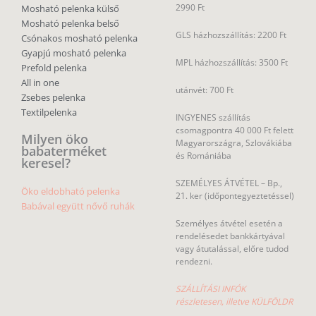
2990 Ft
Mosható pelenka külső
Mosható pelenka belső
GLS házhozszállítás: 2200 Ft
Csónakos mosható pelenka
Gyapjú mosható pelenka
MPL házhozszállítás: 3500 Ft
Prefold pelenka
All in one
utánvét: 700 Ft
Zsebes pelenka
Textilpelenka
INGYENES szállítás
csomagpontra 40 000 Ft felett
Milyen öko
Magyarországra, Szlovákiába
babaterméket
és Romániába
keresel?
SZEMÉLYES ÁTVÉTEL – Bp.,
Öko eldobható pelenka
21. ker (időpontegyeztetéssel)
Babával együtt nővő ruhák
Személyes átvétel esetén a
rendelésedet bankkártyával
vagy átutalással, előre tudod
rendezni.
SZÁLLÍTÁSI INFÓK
részletesen, illetve KÜLFÖLDR