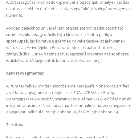
A tartósságot szilikon védőköpennyel is biztosítják, amelyek csodás
divatos színekben öltöztetik a kulacs egyébként is elegáns és igényes
küllemét.
Minden palackhoz univerzálisan tetszés szerint csatlakoztatható
cumi, szívóka, vagy csőrös fej
a kicsiknek, később pedig a
sportkupak
, így követve a gyermek növekedésével az igényeinek
változását. Az ivófejeken Pura zárófedelet is pattinthatunk a
zárógyűrűbe. Ennek használatával egyszerű csavaros nasisdobozzá
is alakítható. (A kiegészítők külön vásárolhatók meg!)
Károsanyagmentes:
A Pura termékek minden alkotóeleme MadeSafe NonToxic Certified,
azaz károsanyagmentes, megfelel az FDA, a CPSIA, az Európai
Bizottság EN14350 szabályozásának és a német LFGB előírásainak és
iránymutatásainak. Nem tartalmaz hormonális rendszert megzavaró
anyagokat, például BPA-t (bisphenol-A) és BPS-t (bisphenol-S).
Tisztítás:
Első használat előtt sterilizáld a cumit lobogó vízben 3-5