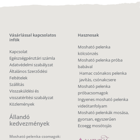
Vásárlással kapcsolatos
Hasznosak
infók
Mosható pelenka
Kapcsolat
kölcsönzés
Egészségpénztári számla
Mosható pelenka próba
Adatvédelmi szabályzat
babával
Általános Szerződési
Hamac csónakos pelenka
Feltételek
javítás, csónakcsere
Szállítás
Mosható pelenka
Visszaküldési és
próbacsomagok
visszatérítési szabályzat
Ingyenes mosható pelenka
Közlemények
videótanfolyam
Mosható pelenkák mosása,
Állandó
gyorsan, egyszerűen
kedvezmények
Ecoegg mosótojás
Mosható pelenka csomagok: