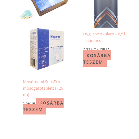
Hygi sportkulacs – 0,5 l
– narancs
2 990
Ft
2 290
Ft
KOSÁRBA
TESZEM
Mosómami SensEco
mosogatótabletta (26
db)
KOSÁRBA
1 590
Ft
TESZEM