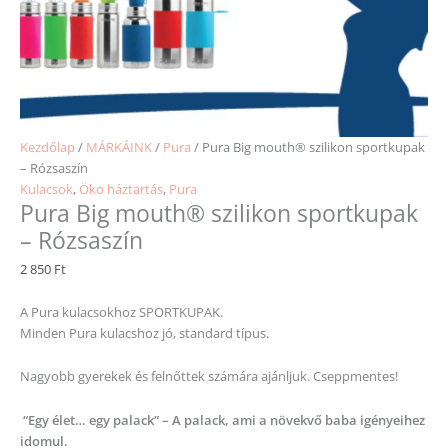
Kezdőlap
/
MÁRKÁINK
/
Pura
/ Pura Big mouth® szilikon sportkupak
– Rózsaszín
Kulacsok
,
Öko háztartás
,
Pura
Pura Big mouth® szilikon sportkupak
– Rózsaszín
2 850
Ft
A Pura kulacsokhoz SPORTKUPAK.
Minden Pura kulacshoz jó, standard típus.
Nagyobb gyerekek és felnőttek számára ajánljuk. Cseppmentes!
“Egy élet… egy palack” – A palack, ami a növekvő baba igényeihez
idomul.