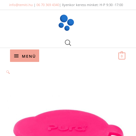
Skip
info@temiti.hu
|
06 70 369 4340
| Ilyenkor keress minket: H-P 9:30 -17:00
to
content
Below
MENÜ
0
Header
🔍