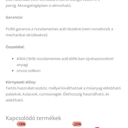
percig. Mosogatógépben is elmosható.
Garancia:
PURA garancia a rozsdamentes acél részekre (nem vonatkozik a
mechanikai sérülésekre!)
Összetétel:
#304 (18/8) rozsdamentes acél (60%-ban újrahasznosított
anyag)
orvosi szilikon
Környezeti előny:
Tartós használati eszköz, mellyel kiválthatóak a műanyag eldobható
palackok, kulacsok, cumisüvegek. Élethosszig használható, és
alakítható.
Kapcsolódó termékek
Original
Current
Original
Current
-18%
-20%
price
price
price
price