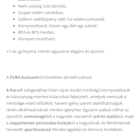
Nem csöpög, tuti záródás,
Szuper vidám színekben,
Szilikon védőköpeny védi, ha odakoccantanád,
Környezetbarát, hiszen egy élet egy palack!
BPA és BPS mentes,
Könnyen tisztítható.
+1 ok: gyönyörű, trendi, egyszerre elegáns és sportos
A
PURA kulacsok
ról bővebben ezt kell tudnod:
A Pura®
szlogenjéhez hűen olyan kiváló minőségű környezetbarát
és károsanyag-mentes kulacsokat fejlesztett, amelyek nemcsak a
minősége miatt időtállók, hanem igény szerint alakíthatóságuk
révén alkalmazkodnak minden igényhez. Egyazon palack válhat az
újszülött
cumisüveg
éből a nagyobb csecsemő
csőrös itató
jává, majd
a
cseppmentes szívószálas kulacs
ból a nagyoknak, és felnőtteknek
tervezett
sportkulaccsá
. Mindez egyfalas és termosz kivitelben.