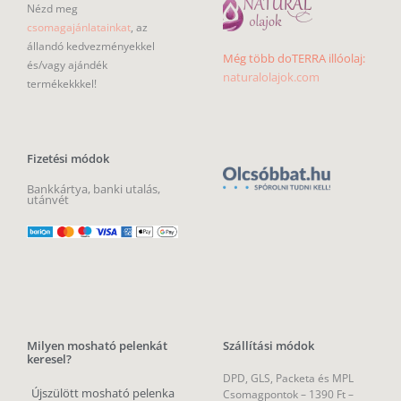
Nézd meg
csomagajánlatainkat
, az
állandó kedvezményekkel
Még több doTERRA illóolaj:
és/vagy ajándék
naturalolajok.com
termékekkkel!
Fizetési módok
Bankkártya, banki utalás,
utánvét
Milyen mosható pelenkát
Szállítási módok
keresel?
DPD, GLS, Packeta és MPL
Újszülött mosható pelenka
Csomagpontok –
1390 Ft –