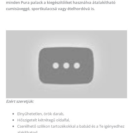
minden Pura palack a kiegészítőiket használva átalakítható
cumisüveggé, sportkulaccsá vagy ételhordóvá is.
Ezért szeretjük:
Elnyűhetetlen, örök darab,
Hőszigetelt kétrétegű oldalfal,
Cserélhető szilikon tartozékokkal a babád és a Te igényedhez
alakíthatod,