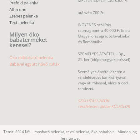
MPL házhozszállítás: 3500 Ft
Prefold pelenka
All in one
utánvét: 700 Ft
Zsebes pelenka
Textilpelenka
INGYENES szállítás
csomagpontra 40 000 Ft felett
Milyen öko
Magyarországra, Szlovákiába
babaterméket
és Romániába
keresel?
SZEMÉLYES ÁTVÉTEL – Bp.,
Öko eldobható pelenka
21. ker (időpontegyeztetéssel)
Babával együtt nővő ruhák
Személyes átvétel esetén a
rendelésedet bankkártyával
vagy átutalással, előre tudod
rendezni.
SZÁLLÍTÁSI INFÓK
részletesen, illetve KÜLFÖLDR
Temiti 2014 Kft. – mosható pelenka, textil pelenka, öko bababolt – Minden jog
fenntartva.