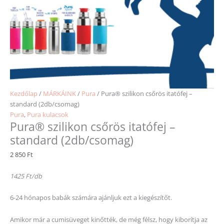
Kezdőlap
/
MÁRKÁINK
/
Pura
/ Pura® szilikon csőrös itatófej –
standard (2db/csomag)
Pura
,
Pura kulacsok
Pura® szilikon csőrös itatófej –
standard (2db/csomag)
2 850
Ft
1425 Ft/db
6-24 hónapos babák számára ajánljuk ezt a kiegészítőt.
Amikor már a cumisüveget kinőtték, de még félsz, hogy kiborítja az