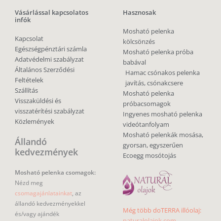
Vásárlással kapcsolatos
Hasznosak
infók
Mosható pelenka
Kapcsolat
kölcsönzés
Egészségpénztári számla
Mosható pelenka próba
Adatvédelmi szabályzat
babával
Általános Szerződési
Hamac csónakos pelenka
Feltételek
javítás, csónakcsere
Szállítás
Mosható pelenka
Visszaküldési és
próbacsomagok
visszatérítési szabályzat
Ingyenes mosható pelenka
Közlemények
videótanfolyam
Mosható pelenkák mosása,
Állandó
gyorsan, egyszerűen
kedvezmények
Ecoegg mosótojás
Mosható pelenka csomagok:
Nézd meg
csomagajánlatainkat
, az
állandó kedvezményekkel
Még több doTERRA illóolaj:
és/vagy ajándék
naturalolajok.com