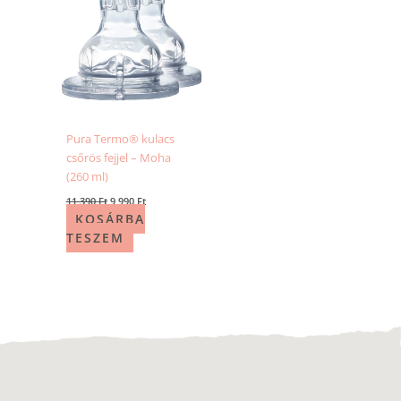
Pura Termo® kulacs
csőrös fejjel – Moha
(260 ml)
11 390
Ft
9 990
Ft
KOSÁRBA
TESZEM