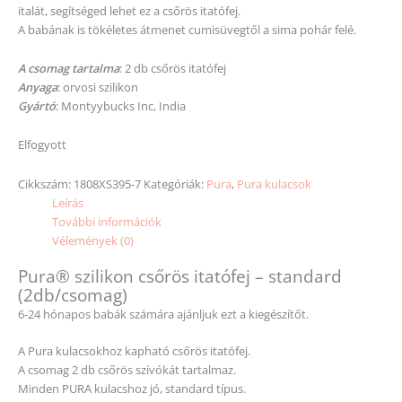
italát, segítséged lehet ez a csőrös itatófej.
A babának is tökéletes átmenet cumisüvegtől a sima pohár felé.
A csomag tartalma
: 2 db csőrös itatófej
Anyaga
: orvosi szilikon
Gyártó
: Montyybucks Inc, India
Elfogyott
Cikkszám:
1808XS395-7
Kategóriák:
Pura
,
Pura kulacsok
Leírás
További információk
Vélemények (0)
Pura® szilikon csőrös itatófej – standard
(2db/csomag)
6-24 hónapos babák számára ajánljuk ezt a kiegészítőt.
A Pura kulacsokhoz kapható csőrös itatófej.
A csomag 2 db csőrös szívókát tartalmaz.
Minden PURA kulacshoz jó, standard típus.