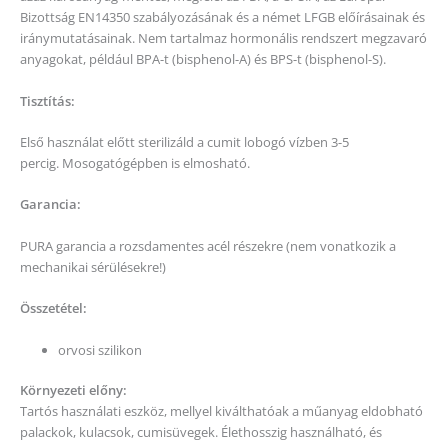
Bizottság EN14350 szabályozásának és a német LFGB előírásainak és
iránymutatásainak. Nem tartalmaz hormonális rendszert megzavaró
anyagokat, például BPA-t (bisphenol-A) és BPS-t (bisphenol-S).
Tisztítás:
Első használat előtt sterilizáld a cumit lobogó vízben 3-5
percig. Mosogatógépben is elmosható.
Garancia:
PURA garancia a rozsdamentes acél részekre (nem vonatkozik a
mechanikai sérülésekre!)
Összetétel:
orvosi szilikon
Környezeti előny:
Tartós használati eszköz, mellyel kiválthatóak a műanyag eldobható
palackok, kulacsok, cumisüvegek. Élethosszig használható, és