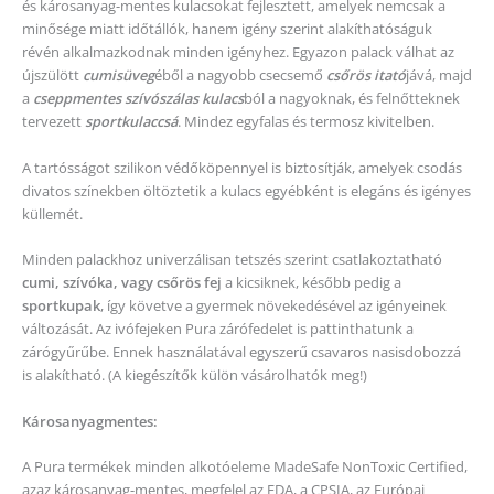
és károsanyag-mentes kulacsokat fejlesztett, amelyek nemcsak a
minősége miatt időtállók, hanem igény szerint alakíthatóságuk
révén alkalmazkodnak minden igényhez. Egyazon palack válhat az
újszülött
cumisüveg
éből a nagyobb csecsemő
csőrös itató
jává, majd
a
cseppmentes szívószálas kulacs
ból a nagyoknak, és felnőtteknek
tervezett
sportkulaccsá
. Mindez egyfalas és termosz kivitelben.
A tartósságot szilikon védőköpennyel is biztosítják, amelyek csodás
divatos színekben öltöztetik a kulacs egyébként is elegáns és igényes
küllemét.
Minden palackhoz univerzálisan tetszés szerint csatlakoztatható
cumi, szívóka, vagy csőrös fej
a kicsiknek, később pedig a
sportkupak
, így követve a gyermek növekedésével az igényeinek
változását. Az ivófejeken Pura zárófedelet is pattinthatunk a
zárógyűrűbe. Ennek használatával egyszerű csavaros nasisdobozzá
is alakítható. (A kiegészítők külön vásárolhatók meg!)
Károsanyagmentes:
A Pura termékek minden alkotóeleme MadeSafe NonToxic Certified,
azaz károsanyag-mentes, megfelel az FDA, a CPSIA, az Európai