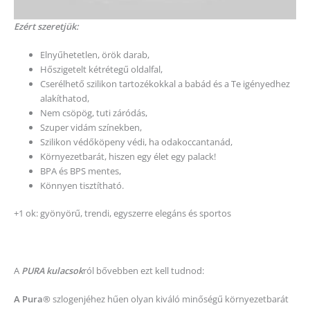
Ezért szeretjük:
Elnyűhetetlen, örök darab,
Hőszigetelt kétrétegű oldalfal,
Cserélhető szilikon tartozékokkal a babád és a Te igényedhez
alakíthatod,
Nem csöpög, tuti záródás,
Szuper vidám színekben,
Szilikon védőköpeny védi, ha odakoccantanád,
Környezetbarát, hiszen egy élet egy palack!
BPA és BPS mentes,
Könnyen tisztítható.
+1 ok: gyönyörű, trendi, egyszerre elegáns és sportos
A
PURA kulacsok
ról bővebben ezt kell tudnod:
A Pura®
szlogenjéhez hűen olyan kiváló minőségű környezetbarát