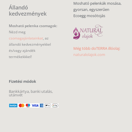
Mosható pelenkák mosása,
Állandó
gyorsan, egyszerűen
kedvezmények
Ecoegg mosótojás
Mosható pelenka csomagok:
Nézd meg
csomagajánlatainkat
, az
állandó kedvezményekkel
Még több doTERRA illóolaj:
és/vagy ajándék
naturalolajok.com
termékekkkel!
Fizetési módok
Bankkártya, banki utalás,
utánvét