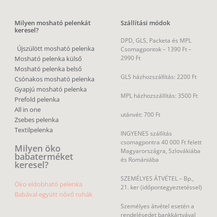
Milyen mosható pelenkát
Szállítási módok
keresel?
DPD, GLS, Packeta és MPL
Újszülött mosható pelenka
Csomagpontok –
1390 Ft –
2990 Ft
Mosható pelenka külső
Mosható pelenka belső
GLS házhozszállítás: 2200 Ft
Csónakos mosható pelenka
Gyapjú mosható pelenka
MPL házhozszállítás: 3500 Ft
Prefold pelenka
All in one
utánvét: 700 Ft
Zsebes pelenka
Textilpelenka
INGYENES szállítás
csomagpontra 40 000 Ft felett
Milyen öko
Magyarországra, Szlovákiába
babaterméket
és Romániába
keresel?
SZEMÉLYES ÁTVÉTEL – Bp.,
Öko eldobható pelenka
21. ker (időpontegyeztetéssel)
Babával együtt nővő ruhák
Személyes átvétel esetén a
rendelésedet bankkártyával