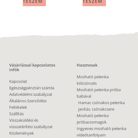
TESZEM
TESZEM
Vásárlással kapcsolatos
Hasznosak
infók
Mosható pelenka
Kapcsolat
kölcsönzés
Egészségpénztári számla
Mosható pelenka próba
Adatvédelmi szabályzat
babával
Általános Szerződési
Hamac csónakos pelenka
Feltételek
javítás, csónakcsere
Szállítás
Mosható pelenka
Visszaküldési és
próbacsomagok
visszatérítési szabályzat
Ingyenes mosható pelenka
Közlemények
videótanfolyam