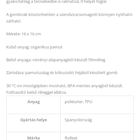
gyakorlatilag a farzsebedbe is rakhatod, 0 helyet foglal.
A gombnak köszönhetően a szendvicscsomagoló könnyen nyitható-
zárható.
Mérete: 16 x 16 cm
Külső anyag: organikus pamut
Belső anyaga: növényi alapanyagból készült filmréteg
Záródása: pamutszalag és kókuszdió héjából készített gomb
30 °C-on mosógépben mosható, BPA mentes anyagból készült.
Folttaszító belső réteggel ellátva.
Anyag
poliészter, TPU
Gyártás helye
Spanyolország
Márka
Rolleat