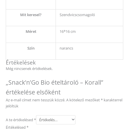
Mit keresel?
Szendvicscsomagoló
Méret
16*16 cm
Szín
narancs
Értékelések
Még nincsenek értékelések.
„Snack’n’Go Bio ételtároló – Korall”
értékelése elsőként
Az e-mail címet nem tesszük közzé.
A kötelező mezőket
*
karakterrel
jelöltük
A te értékelésed
*
Értékelésed
*