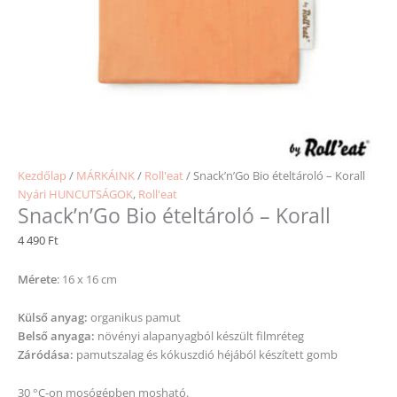
Kezdőlap
/
MÁRKÁINK
/
Roll'eat
/ Snack’n’Go Bio ételtároló – Korall
Nyári HUNCUTSÁGOK
,
Roll'eat
Snack’n’Go Bio ételtároló – Korall
4 490
Ft
Mérete
: 16 x 16 cm
Külső anyag:
organikus pamut
Belső anyaga:
növényi alapanyagból készült filmréteg
Záródása:
pamutszalag és kókuszdió héjából készített gomb
30 °C-on mosógépben mosható.