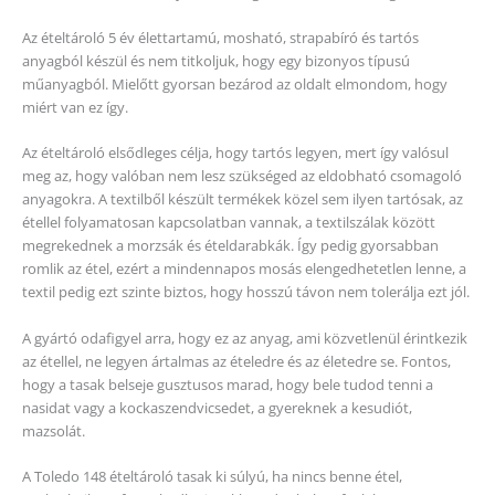
Az ételtároló 5 év élettartamú, mosható, strapabíró és tartós
anyagból készül és nem titkoljuk, hogy egy bizonyos típusú
műanyagból. Mielőtt gyorsan bezárod az oldalt elmondom, hogy
miért van ez így.
Az ételtároló elsődleges célja, hogy tartós legyen, mert így valósul
meg az, hogy valóban nem lesz szükséged az eldobható csomagoló
anyagokra. A textilből készült termékek közel sem ilyen tartósak, az
étellel folyamatosan kapcsolatban vannak, a textilszálak között
megrekednek a morzsák és ételdarabkák. Így pedig gyorsabban
romlik az étel, ezért a mindennapos mosás elengedhetetlen lenne, a
textil pedig ezt szinte biztos, hogy hosszú távon nem tolerálja ezt jól.
A gyártó odafigyel arra, hogy ez az anyag, ami közvetlenül érintkezik
az étellel, ne legyen ártalmas az ételedre és az életedre se. Fontos,
hogy a tasak belseje gusztusos marad, hogy bele tudod tenni a
nasidat vagy a kockaszendvicsedet, a gyereknek a kesudiót,
mazsolát.
A Toledo 148 ételtároló tasak ki súlyú, ha nincs benne étel,