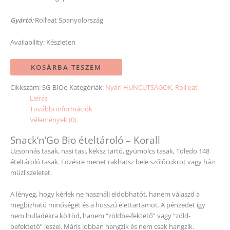
Gyártó:
Roll’eat Spanyolország
Availability:
Készleten
KOSÁRBA TESZEM
Cikkszám:
SG-BIOo
Kategóriák:
Nyári HUNCUTSÁGOK
,
Roll'eat
Leírás
További információk
Vélemények (0)
Snack’n’Go Bio ételtároló – Korall
Uzsonnás tasak, nasi tasi, keksz tartó, gyümölcs tasak, Toledo 148
ételtároló tasak. Edzésre menet rakhatsz bele szőlőcukrot vagy házi
müzliszeletet.
A lényeg, hogy kérlek ne használj eldobhatót, hanem válaszd a
megbízható minőséget és a hosszú élettartamot. A pénzedet így
nem hulladékra költöd, hanem “zöldbe-fektető” vagy “zöld-
befektető” leszel. Máris jobban hangzik és nem csak hangzik.