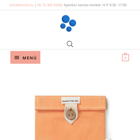
Skip
info@temiti.hu
|
06 70 369 4340
| Ilyenkor keress minket: H-P 9:30 -17:00
to
content
Below
MENÜ
0
Header
Snack’n’Go
Bio
ételtároló
-
Korall
mennyiség