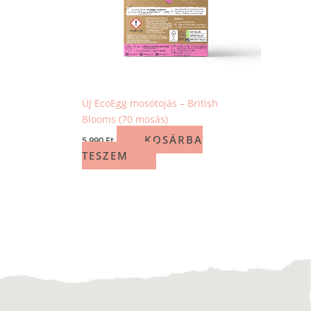
ÚJ EcoEgg mosótojás – British
Blooms (70 mosás)
KOSÁRBA
5 990
Ft
TESZEM