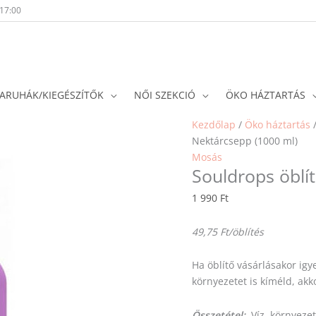
-17:00
ARUHÁK/KIEGÉSZÍTŐK
NŐI SZEKCIÓ
ÖKO HÁZTARTÁS
Kezdőlap
/
Öko háztartás
Nektárcsepp (1000 ml)
Mosás
Souldrops öblí
1 990
Ft
49,75 Ft/öblítés
Ha öblítő vásárlásakor igy
környezetet is kíméld, akk
Összetétel:
Víz, környezet