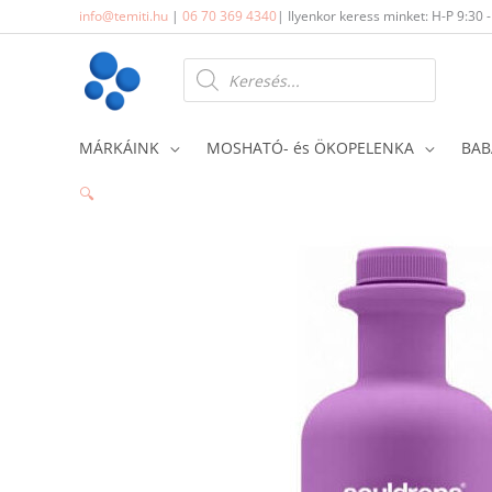
Skip
info@temiti.hu
|
06 70 369 4340
| Ilyenkor keress minket: H-P 9:30 
to
content
Products
search
MÁRKÁINK
MOSHATÓ- és ÖKOPELENKA
BAB
🔍