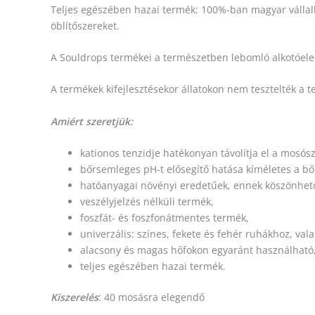
Teljes egészében hazai termék: 100%-ban magyar vállalko
öblítőszereket.
A Souldrops termékei a természetben lebomló alkotóele
A termékek kifejlesztésekor állatokon nem tesztelték a 
Amiért szeretjük:
kationos tenzidje hatékonyan távolítja el a mosó
bőrsemleges pH-t elősegítő hatása kíméletes a b
hatóanyagai növényi eredetűek, ennek köszönhet
veszélyjelzés nélküli termék,
foszfát- és foszfonátmentes termék,
univerzális: színes, fekete és fehér ruhákhoz, v
alacsony és magas hőfokon egyaránt használható, 
teljes egészében hazai termék.
Kiszerelés
: 40 mosásra elegendő