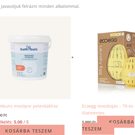
tt javasoljuk felrázni minden alkalommal.
mbuns mosópor pelenkákhoz
Ecoegg mosótojás – 70-es 
illatmentes
90
Ft
KOSÁRBA
ékelés:
5.00
/ 5
5 990
Ft
TESZEM
KOSÁRBA TESZEM