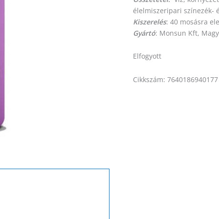
élelmiszeripari színezék- 
Kiszerelés
: 40 mosásra el
Gyártó
: Monsun Kft, Mag
Elfogyott
Cikkszám:
7640186940177