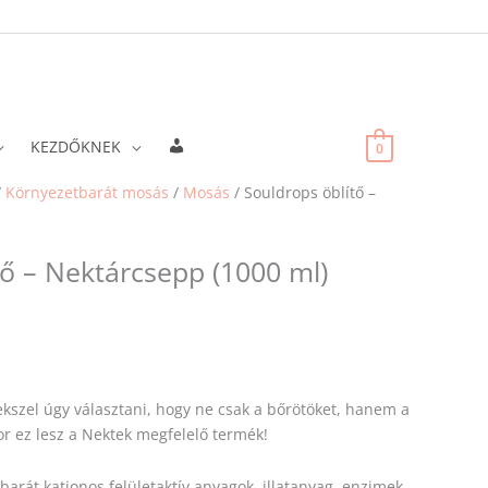
Fiókadatok
KEZDŐKNEK
0
/
Környezetbarát mosás
/
Mosás
/ Souldrops öblítő –
tő – Nektárcsepp (1000 ml)
ekszel úgy választani, hogy ne csak a bőrötöket, hanem a
or ez lesz a Nektek megfelelő termék!
barát kationos felületaktív anyagok, illatanyag, enzimek,