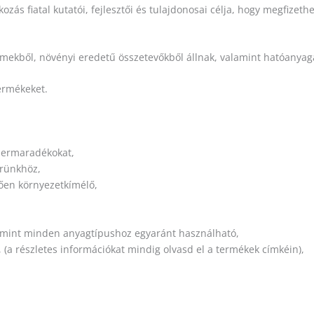
zás fiatal kutatói, fejlesztői és tulajdonosai célja, hogy megfize
mekből, növényi eredetű összetevőkből állnak, valamint hatóanyag
termékeket.
szermaradékokat,
őrünkhöz,
ően környezetkímélő,
alamint minden anyagtípushoz egyaránt használható,
(a részletes információkat mindig olvasd el a termékek címkéin),