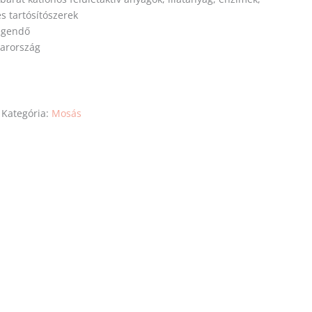
és tartósítószerek
egendő
yarország
Kategória:
Mosás