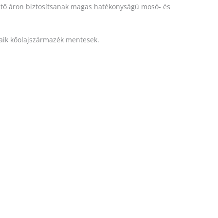
thető áron biztosítsanak magas hatékonyságú mosó- és
aik kőolajszármazék mentesek.