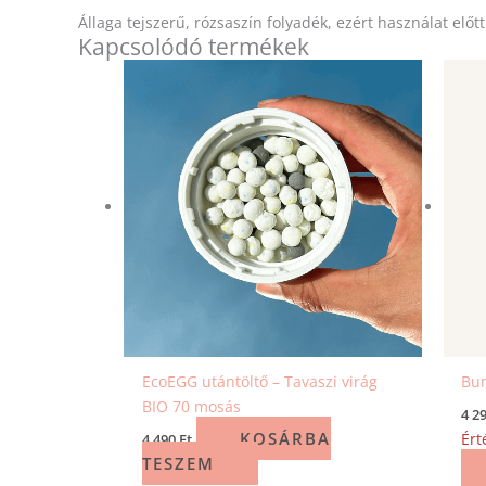
Állaga tejszerű, rózsaszín folyadék, ezért használat elő
Kapcsolódó termékek
EcoEGG utántöltő – Tavaszi virág
Bu
BIO 70 mosás
4 2
KOSÁRBA
Ért
4 490
Ft
TESZEM