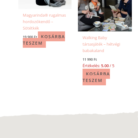
Magyarinda® rugalmas
hordozókendő –
Sötétkék
KOSÁRBA
19 900
Ft
Walking Baby
TESZEM
társasjáték – hétvégi
babakaland
11 990
Ft
Értékelés:
5.00
/ 5
KOSÁRBA
TESZEM