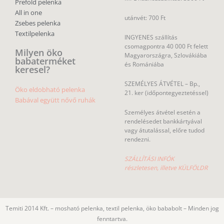
Prefold pelenka
All in one
utánvét: 700 Ft
Zsebes pelenka
Textilpelenka
INGYENES szállítás
csomagpontra 40 000 Ft felett
Milyen öko
Magyarországra, Szlovákiába
babaterméket
és Romániába
keresel?
SZEMÉLYES ÁTVÉTEL – Bp.,
Öko eldobható pelenka
21. ker (időpontegyeztetéssel)
Babával együtt nővő ruhák
Személyes átvétel esetén a
rendelésedet bankkártyával
vagy átutalással, előre tudod
rendezni.
SZÁLLÍTÁSI INFÓK
részletesen, illetve KÜLFÖLDR
Temiti 2014 Kft. – mosható pelenka, textil pelenka, öko bababolt – Minden jog
fenntartva.