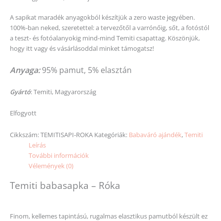
A sapikat maradék anyagokból készítjük a zero waste jegyében.
100%-ban neked, szeretettel: a tervezőtől a varrónőig, sőt, a fotóstól
a teszt- és fotóalanyokig mind-mind Temiti csapattag. Köszönjük,
hogy itt vagy és vásárlásoddal minket támogatsz!
Anyaga:
95% pamut, 5% elasztán
Gyártó
: Temiti, Magyarország
Elfogyott
Cikkszám:
TEMITISAPI-ROKA
Kategóriák:
Babaváró ajándék
,
Temiti
Leírás
További információk
Vélemények (0)
Temiti babasapka – Róka
Finom, kellemes tapintású, rugalmas elasztikus pamutból készült ez