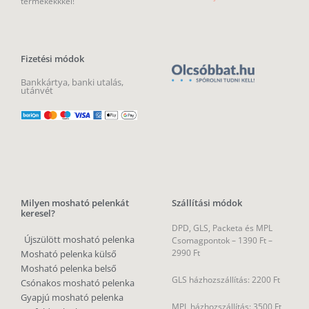
termékekkkel!
Fizetési módok
Bankkártya, banki utalás,
utánvét
Milyen mosható pelenkát
Szállítási módok
keresel?
DPD, GLS, Packeta és MPL
Újszülött mosható pelenka
Csomagpontok –
1390 Ft –
2990 Ft
Mosható pelenka külső
Mosható pelenka belső
GLS házhozszállítás: 2200 Ft
Csónakos mosható pelenka
Gyapjú mosható pelenka
MPL házhozszállítás: 3500 Ft