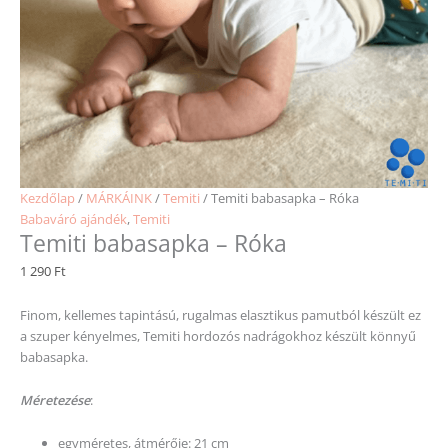
Kezdőlap
/
MÁRKÁINK
/
Temiti
/ Temiti babasapka – Róka
Babaváró ajándék
,
Temiti
Temiti babasapka – Róka
1 290
Ft
Finom, kellemes tapintású, rugalmas elasztikus pamutból készült ez
a szuper kényelmes, Temiti hordozós nadrágokhoz készült könnyű
babasapka.
Méretezése
:
egyméretes, átmérője: 21 cm