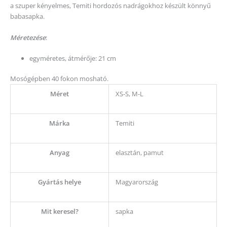
a szuper kényelmes, Temiti hordozós nadrágokhoz készült könnyű
babasapka.
Méretezése
:
egyméretes, átmérője: 21 cm
Mosógépben 40 fokon mosható.
Méret
XS-S, M-L
Márka
Temiti
Anyag
elasztán, pamut
Gyártás helye
Magyarország
Mit keresel?
sapka