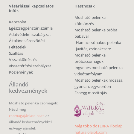
Vásárlással kapcsolatos
Hasznosak
infók
Mosható pelenka
Kapcsolat
kölcsönzés
Egészségpénztári számla
Mosható pelenka próba
Adatvédelmi szabályzat
babával
Általános Szerződési
Hamac csónakos pelenka
Feltételek
javítás, csónakcsere
Szállítás
Mosható pelenka
Visszaküldési és
próbacsomagok
visszatérítési szabályzat
Ingyenes mosható pelenka
Közlemények
videótanfolyam
Mosható pelenkák mosása,
Állandó
gyorsan, egyszerűen
kedvezmények
Ecoegg mosótojás
Mosható pelenka csomagok:
Nézd meg
csomagajánlatainkat
, az
állandó kedvezményekkel
Még több doTERRA illóolaj:
és/vagy ajándék
naturalolajok.com