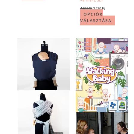
4 890
Ft
3 280
Ft
OPCIÓK
VÁLASZTÁSA