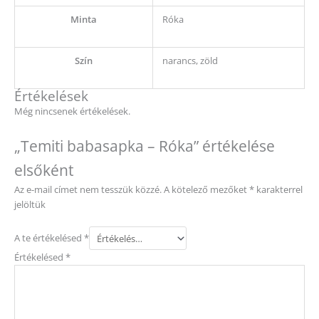
Minta
Róka
Szín
narancs, zöld
Értékelések
Még nincsenek értékelések.
„Temiti babasapka – Róka” értékelése
elsőként
Az e-mail címet nem tesszük közzé.
A kötelező mezőket
*
karakterrel
jelöltük
A te értékelésed
*
Értékelésed
*