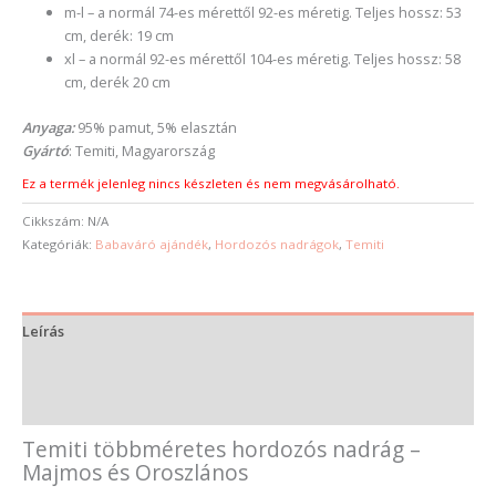
m-l – a normál 74-es mérettől 92-es méretig. Teljes hossz: 53
cm, derék: 19 cm
xl – a normál 92-es mérettől 104-es méretig. Teljes hossz: 58
cm, derék 20 cm
Anyaga:
95% pamut, 5% elasztán
Gyártó
: Temiti, Magyarország
Ez a termék jelenleg nincs készleten és nem megvásárolható.
Cikkszám:
N/A
Kategóriák:
Babaváró ajándék
,
Hordozós nadrágok
,
Temiti
Leírás
További információk
Vélemények (0)
Temiti többméretes hordozós nadrág –
Majmos és Oroszlános