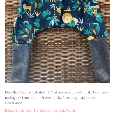
Kezdőlap
/
Szuper babaholmik
/
Babával együtt növő ruhák
/
Hordozós
nadrágok
/ Temiti többméretes hordozós nadrág – Majmos és
Oroszlános
Babaváró ajándék
,
Hordozós nadrágok
,
Temiti