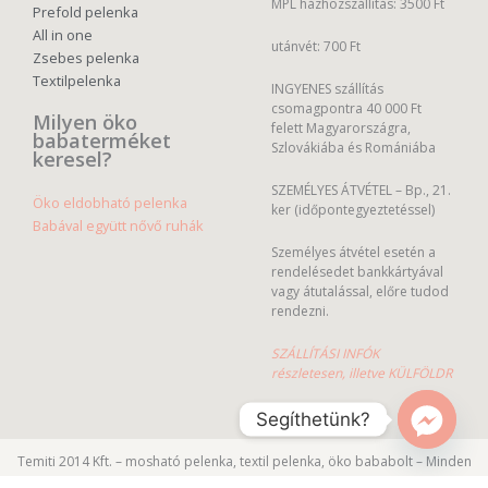
MPL házhozszállítás: 3500 Ft
Prefold pelenka
All in one
utánvét: 700 Ft
Zsebes pelenka
Textilpelenka
INGYENES szállítás
csomagpontra 40 000 Ft
Milyen öko
felett Magyarországra,
babaterméket
Szlovákiába és Romániába
keresel?
SZEMÉLYES ÁTVÉTEL – Bp., 21.
Öko eldobható pelenka
ker (időpontegyeztetéssel)
Babával együtt nővő ruhák
Személyes átvétel esetén a
rendelésedet bankkártyával
vagy átutalással, előre tudod
rendezni.
SZÁLLÍTÁSI INFÓK
részletesen, illetve KÜLFÖLDR
Segíthetünk?
Temiti 2014 Kft. – mosható pelenka, textil pelenka, öko bababolt – Minden
jog fenntartva.