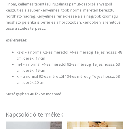
Finom, kellemes tapintású, rugalmas pamut-dzsörzé anyagból
készült ez a szuper kényelmes, több normál méreten keresztül
hordható nadrág. Kényelmes fenékrésze alá a nagyobb csomagú
mosható pelenka is befér és a hordozóban, kendőben is lehetővé
teszi a széles terpeszt.
Méretezése
:
xs-s – a normál 62-es mérettől 74-es méretig. Teljes hossz: 48
cm, derék: 17 cm
m-l – a normál 74-es mérettől 92-es méretig. Teljes hossz: 53
cm, derék: 19 cm
xl – a normál 92-es mérettől 104-es méretig. Teljes hossz: 58
cm, derék 20 cm
Mosógépben 40 fokon mosható.
Kapcsolódó termékek
Ártartomány:
Ennek
Enne
5