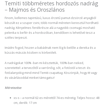
Temiti többméretes hordozós nadrág
– Majmos és Oroszlános
Finom, kellemes tapintású, luxus érzetű pamut-dzsörzé anyagból
készült ez a szuper csini, több normál méreten keresztül hordható
nadrág. Kényelmes fenékrésze alá a nagyobb csomagú mosható
pelenka is befér és a hordozóban, kendőben is lehetővé teszi a
széles terpeszt.
Imádni fogod, hiszen a babádnak nem lóg ki belőle a dereka és a
kúszás-mászás közben is körbeöleli.
A nadrágokat 100% -ban mi késztettük, 100%-ban neked,
szeretettel: a tervezőtől a varrónőig, sőt, a fotóstól a teszt- és
fotóalanyokig mind-mind Temiti csapattag. Köszönjük, hogy itt vagy
és vásárlásoddal minket támogatsz!
Méretezése
:
xs-s – a normál 62-es mérettől 74-es méretig. Teljes hossz: 48
cm, derék: 17 cm