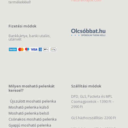
naturalolajok.com
termékekkkel!
Fizetési módok
Bankkártya, banki utalás,
utánvét
Milyen mosható pelenkát
Szállítási módok
keresel?
DPD, GLS, Packeta és MPL
Újszülött mosható pelenka
Csomagpontok –
1390 Ft –
2990 Ft
Mosható pelenka külső
Mosható pelenka belső
GLS házhozszállítás: 2200 Ft
Csónakos mosható pelenka
Gyapjú mosható pelenka