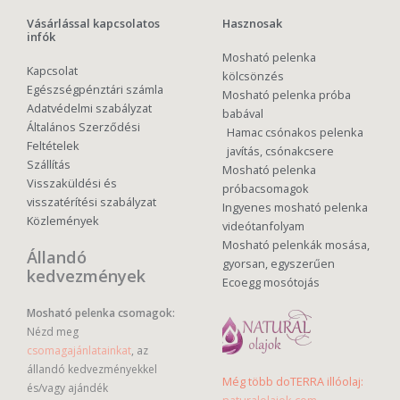
Vásárlással kapcsolatos
Hasznosak
infók
Mosható pelenka
Kapcsolat
kölcsönzés
Egészségpénztári számla
Mosható pelenka próba
Adatvédelmi szabályzat
babával
Általános Szerződési
Hamac csónakos pelenka
Feltételek
javítás, csónakcsere
Szállítás
Mosható pelenka
Visszaküldési és
próbacsomagok
visszatérítési szabályzat
Ingyenes mosható pelenka
Közlemények
videótanfolyam
Mosható pelenkák mosása,
Állandó
gyorsan, egyszerűen
kedvezmények
Ecoegg mosótojás
Mosható pelenka csomagok:
Nézd meg
csomagajánlatainkat
, az
állandó kedvezményekkel
Még több doTERRA illóolaj:
és/vagy ajándék