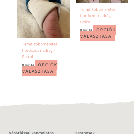
Temiti többméretes
hordozós nadrág –
Őzike
OPCIÓK
8 990
Ft
VÁLASZTÁSA
Temiti többméretes
hordozós nadrág –
Petrol
OPCIÓK
8 990
Ft
VÁLASZTÁSA
Vásárlással kapcsolatos
Hasznosak