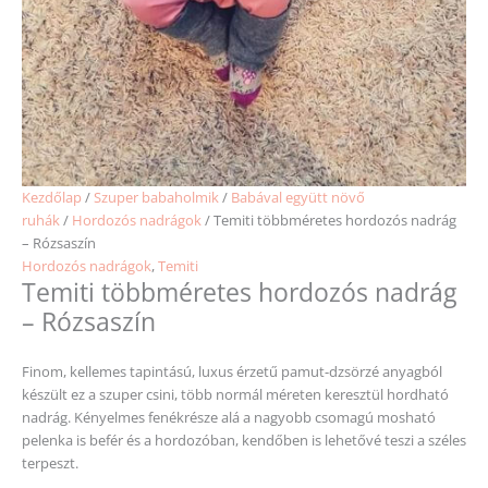
Kezdőlap
/
Szuper babaholmik
/
Babával együtt növő
ruhák
/
Hordozós nadrágok
/ Temiti többméretes hordozós nadrág
– Rózsaszín
Hordozós nadrágok
,
Temiti
Temiti többméretes hordozós nadrág
– Rózsaszín
Finom, kellemes tapintású, luxus érzetű pamut-dzsörzé anyagból
készült ez a szuper csini, több normál méreten keresztül hordható
nadrág. Kényelmes fenékrésze alá a nagyobb csomagú mosható
pelenka is befér és a hordozóban, kendőben is lehetővé teszi a széles
terpeszt.