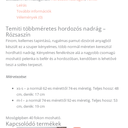
Leírás
További információk
Vélemények (0)
Temiti többméretes hordozós nadrág –
Rózsaszín
Finom, kellemes tapintású, rugalmas pamut-dzsörzé anyagból
készült ez a szuper kényelmes, több normál méreten keresztül
hordható nadrág. Kényelmes fenékrésze alá a nagyobb csomagú
mosható pelenka is befér és a hordozóban, kendőben is lehetővé
teszi a széles terpeszt.
Méretezése
:
xs-s – a normál 62-es mérettől 74-es méretig. Teljes hossz: 48
cm, derék: 17 cm
m-l – a normál 74-es mérettől 92-es méretig. Teljes hossz: 53
cm, derék: 19 cm
Mosógépben 40 fokon mosható.
Kapcsolódó termékek