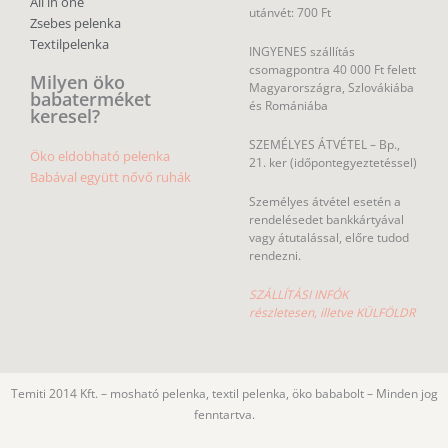
All in one
utánvét: 700 Ft
Zsebes pelenka
Textilpelenka
INGYENES szállítás
csomagpontra 40 000 Ft felett
Milyen öko
Magyarországra, Szlovákiába
babaterméket
és Romániába
keresel?
SZEMÉLYES ÁTVÉTEL – Bp.,
Öko eldobható pelenka
21. ker (időpontegyeztetéssel)
Babával együtt nővő ruhák
Személyes átvétel esetén a
rendelésedet bankkártyával
vagy átutalással, előre tudod
rendezni.
SZÁLLÍTÁSI INFÓK
részletesen, illetve KÜLFÖLDR
Temiti 2014 Kft. – mosható pelenka, textil pelenka, öko bababolt – Minden jog
fenntartva.