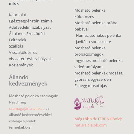
infók
Mosható pelenka
Kapcsolat
kölcsönzés
Egészségpénztári számla
Mosható pelenka próba
Adatvédelmi szabályzat
babával
Általános Szerződési
Hamac csónakos pelenka
Feltételek
javítás, csónakcsere
Szállítás
Mosható pelenka
Visszaküldési és
próbacsomagok
visszatérítési szabályzat
Ingyenes mosható pelenka
Közlemények
videótanfolyam
Mosható pelenkák mosása,
Állandó
gyorsan, egyszerűen
kedvezmények
Ecoegg mosótojás
Mosható pelenka csomagok:
Nézd meg
csomagajánlatainkat
, az
állandó kedvezményekkel
Még több doTERRA illóolaj:
és/vagy ajándék
naturalolajok.com
termékekkkel!