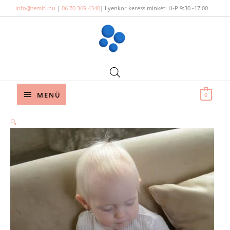
Skip
info@temiti.hu
|
06 70 369 4340
| Ilyenkor keress minket: H-P 9:30 -17:00
to
content
Below
MENÜ
0
Header
🔍