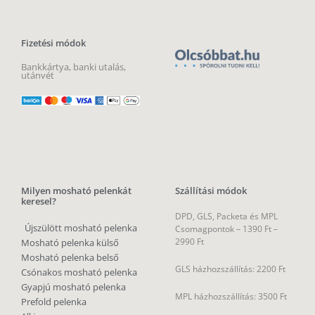
Fizetési módok
Bankkártya, banki utalás,
utánvét
Milyen mosható pelenkát
Szállítási módok
keresel?
DPD, GLS, Packeta és MPL
Újszülött mosható pelenka
Csomagpontok –
1390 Ft –
2990 Ft
Mosható pelenka külső
Mosható pelenka belső
GLS házhozszállítás: 2200 Ft
Csónakos mosható pelenka
Gyapjú mosható pelenka
MPL házhozszállítás: 3500 Ft
Prefold pelenka