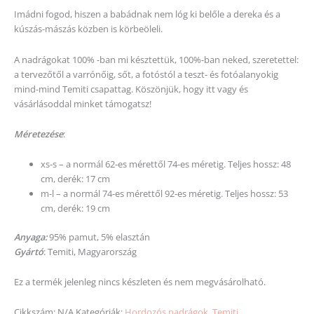
Imádni fogod, hiszen a babádnak nem lóg ki belőle a dereka és a
kúszás-mászás közben is körbeöleli.
A nadrágokat 100% -ban mi késztettük, 100%-ban neked, szeretettel:
a tervezőtől a varrónőig, sőt, a fotóstól a teszt- és fotóalanyokig
mind-mind Temiti csapattag. Köszönjük, hogy itt vagy és
vásárlásoddal minket támogatsz!
Méretezése
:
xs-s – a normál 62-es mérettől 74-es méretig. Teljes hossz: 48
cm, derék: 17 cm
m-l – a normál 74-es mérettől 92-es méretig. Teljes hossz: 53
cm, derék: 19 cm
Anyaga:
95% pamut, 5% elasztán
Gyártó
: Temiti, Magyarország
Ez a termék jelenleg nincs készleten és nem megvásárolható.
Cikkszám:
N/A
Kategóriák:
Hordozós nadrágok
,
Temiti