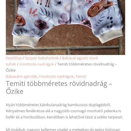
Kezdőlap
/
Szuper babaholmik
/
Babával együtt növő
ruhák
/
Hordozós nadrágok
/ Temiti többméretes rövidnadrág –
Őzike
Babaváró ajándék
,
Hordozós nadrágok
,
Temiti
Temiti többméretes rövidnadrág –
Őzike
Nyári többméretes kánikulanadrág bambuszos duplagézből.
Kényelmes fenékrésze alá a nagyobb csomagú mosható pelenka is
befér és a hordozóban, kendőben is lehetővé teszi a széles terpeszt.
Mi imádjuk, nagyon kellemes viselet a melegben és egész biztosan