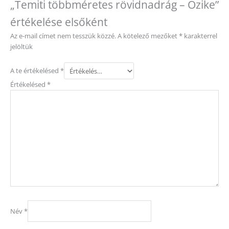
„Temiti többméretes rövidnadrág – Őzike”
értékelése elsőként
Az e-mail címet nem tesszük közzé.
A kötelező mezőket
*
karakterrel
jelöltük
A te értékelésed
*
Értékelésed
*
Név
*