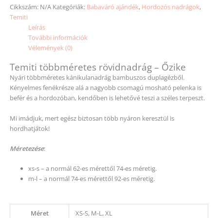
Cikkszám:
N/A
Kategóriák:
Babaváró ajándék
,
Hordozós nadrágok
,
Temiti
Leírás
További információk
Vélemények (0)
Temiti többméretes rövidnadrág – Őzike
Nyári többméretes kánikulanadrág bambuszos duplagézből.
Kényelmes fenékrésze alá a nagyobb csomagú mosható pelenka is
befér és a hordozóban, kendőben is lehetővé teszi a széles terpeszt.
Mi imádjuk, mert egész biztosan több nyáron keresztül is
hordhatjátok!
Méretezése
:
xs-s – a normál 62-es mérettől 74-es méretig.
m-l – a normál 74-es mérettől 92-es méretig.
Méret
XS-S, M-L, XL