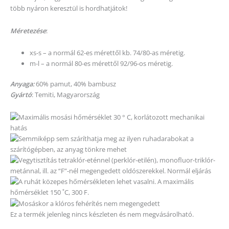
több nyáron keresztül is hordhatjátok!
Méretezése
:
xs-s – a normál 62-es mérettől kb. 74/80-as méretig.
m-l – a normál 80-es mérettől 92/96-os méretig.
Anyaga:
60% pamut, 40% bambusz
Gyártó
: Temiti, Magyarország
Ez a termék jelenleg nincs készleten és nem megvásárolható.