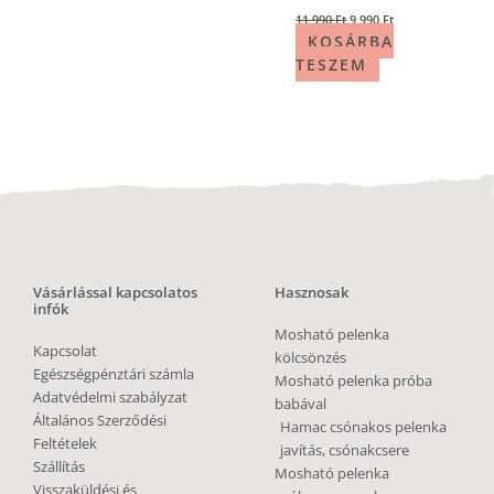
11 990
Ft
9 990
Ft
KOSÁRBA
TESZEM
Vásárlással kapcsolatos
Hasznosak
infók
Mosható pelenka
Kapcsolat
kölcsönzés
Egészségpénztári számla
Mosható pelenka próba
Adatvédelmi szabályzat
babával
Általános Szerződési
Hamac csónakos pelenka
Feltételek
javítás, csónakcsere
Szállítás
Mosható pelenka
Visszaküldési és