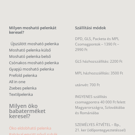
Milyen mosható pelenkát
Szállítási módok
keresel?
DPD, GLS, Packeta és MPL
Újszülött mosható pelenka
Csomagpontok –
1390 Ft –
2990 Ft
Mosható pelenka külső
Mosható pelenka belső
GLS házhozszállítás: 2200 Ft
Csónakos mosható pelenka
Gyapjú mosható pelenka
MPL házhozszállítás: 3500 Ft
Prefold pelenka
All in one
utánvét: 700 Ft
Zsebes pelenka
Textilpelenka
INGYENES szállítás
csomagpontra 40 000 Ft felett
Milyen öko
Magyarországra, Szlovákiába
babaterméket
és Romániába
keresel?
SZEMÉLYES ÁTVÉTEL – Bp.,
Öko eldobható pelenka
21. ker (időpontegyeztetéssel)
Babával együtt nővő ruhák