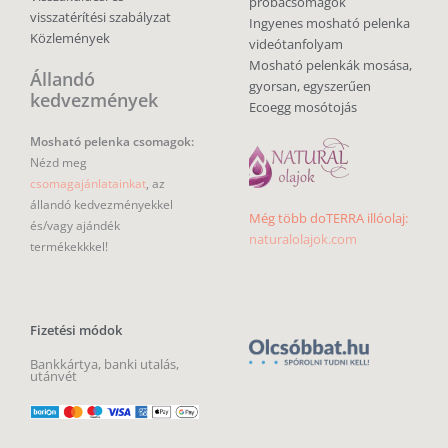
próbacsomagok
visszatérítési szabályzat
Ingyenes mosható pelenka
Közlemények
videótanfolyam
Mosható pelenkák mosása,
Állandó
gyorsan, egyszerűen
kedvezmények
Ecoegg mosótojás
Mosható pelenka csomagok:
Nézd meg
csomagajánlatainkat
, az
állandó kedvezményekkel
Még több doTERRA illóolaj:
és/vagy ajándék
naturalolajok.com
termékekkkel!
Fizetési módok
Bankkártya, banki utalás,
utánvét