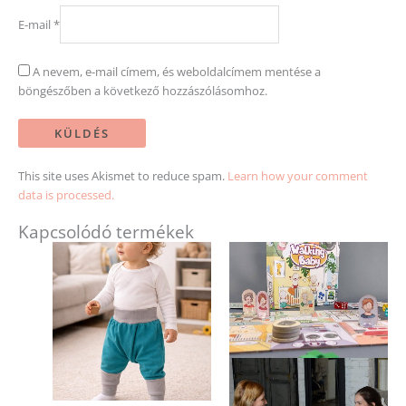
E-mail
*
A nevem, e-mail címem, és weboldalcímem mentése a
böngészőben a következő hozzászólásomhoz.
This site uses Akismet to reduce spam.
Learn how your comment
data is processed.
Kapcsolódó termékek
Ennek
a
terméknek
több
variációja
van.
A
változatok
a