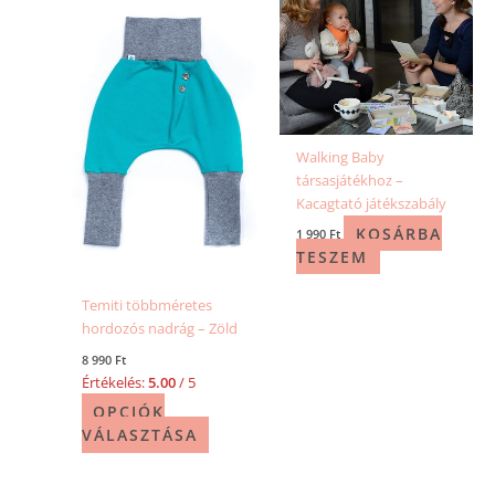
termékoldalon
választhatók
ki
Walking Baby
társasjátékhoz –
Kacagtató játékszabály
KOSÁRBA
1 990
Ft
TESZEM
Temiti többméretes
hordozós nadrág – Zöld
8 990
Ft
Értékelés:
5.00
/ 5
OPCIÓK
VÁLASZTÁSA