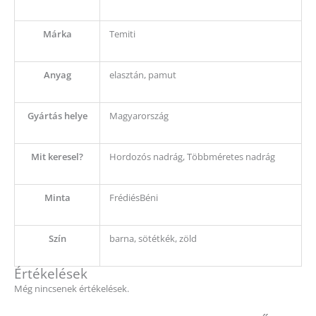
Márka
Temiti
Anyag
elasztán, pamut
Gyártás helye
Magyarország
Mit keresel?
Hordozós nadrág, Többméretes nadrág
Minta
FrédiésBéni
Szín
barna, sötétkék, zöld
Értékelések
Még nincsenek értékelések.