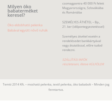
csomagpontra 40 000 Ft felett
Milyen öko
Magyarországra, Szlovákiába
babaterméket
és Romániába
keresel?
SZEMÉLYES ÁTVÉTEL – Bp.,
Öko eldobható pelenka
21. ker (időpontegyeztetéssel)
Babával együtt nővő ruhák
Személyes átvétel esetén a
rendelésedet bankkártyával
vagy átutalással, előre tudod
rendezni.
SZÁLLÍTÁSI INFÓK
részletesen, illetve KÜLFÖLDR
Temiti 2014 Kft. – mosható pelenka, textil pelenka, öko bababolt – Minden jog
fenntartva.