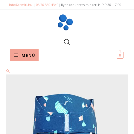
Skip
info@temiti.hu
|
06 70 369 4340
| Ilyenkor keress minket: H-P 9:30 -17:00
to
content
Below
MENÜ
0
Header
🔍