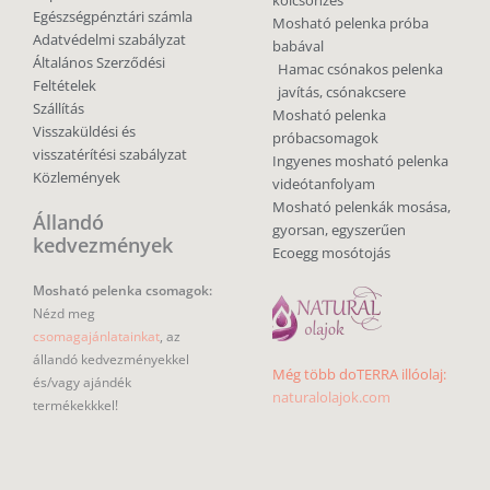
kölcsönzés
Egészségpénztári számla
Mosható pelenka próba
Adatvédelmi szabályzat
babával
Általános Szerződési
Hamac csónakos pelenka
Feltételek
javítás, csónakcsere
Szállítás
Mosható pelenka
Visszaküldési és
próbacsomagok
visszatérítési szabályzat
Ingyenes mosható pelenka
Közlemények
videótanfolyam
Mosható pelenkák mosása,
Állandó
gyorsan, egyszerűen
kedvezmények
Ecoegg mosótojás
Mosható pelenka csomagok:
Nézd meg
csomagajánlatainkat
, az
állandó kedvezményekkel
Még több doTERRA illóolaj:
és/vagy ajándék
naturalolajok.com
termékekkkel!