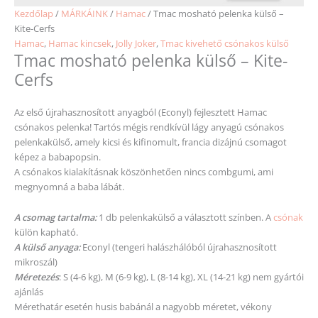
Kezdőlap
/
MÁRKÁINK
/
Hamac
/ Tmac mosható pelenka külső –
Kite-Cerfs
Hamac
,
Hamac kincsek
,
Jolly Joker
,
Tmac kivehető csónakos külső
Tmac mosható pelenka külső – Kite-
Cerfs
Az első újrahasznosított anyagból (Econyl) fejlesztett Hamac
csónakos pelenka! Tartós mégis rendkívül lágy anyagú csónakos
pelenkakülső, amely kicsi és kifinomult, francia dizájnú csomagot
képez a babapopsin.
A csónakos kialakításnak köszönhetően nincs combgumi, ami
megnyomná a baba lábát.
A csomag tartalma:
1 db pelenkakülső a választott színben. A
csónak
külön kapható.
A külső anyaga:
Econyl (tengeri halászhálóból újrahasznosított
mikroszál)
Méretezés
: S (4-6 kg), M (6-9 kg), L (8-14 kg), XL (14-21 kg) nem gyártói
ajánlás
Mérethatár esetén husis babánál a nagyobb
méretet
, vékony