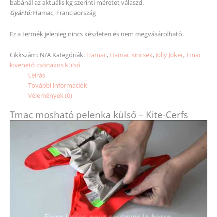
babánál az aktuális kg
szerinti
méretet
válaszd.
Gyártó:
Hamac, Franciaország
Ez a termék jelenleg nincs készleten és nem megvásárolható.
Cikkszám:
N/A
Kategóriák:
Hamac
,
Hamac kincsek
,
Jolly Joker
,
Tmac
kivehető csónakos külső
Leírás
További információk
Vélemények (0)
Tmac mosható pelenka külső – Kite-Cerfs