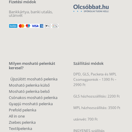
Fizetési módok
Bankkártya, banki utalás,
utánvét
Milyen mosható pelenkát
Szállítási módok
keresel?
DPD, GLS, Packeta és MPL
Újszülött mosható pelenka
Csomagpontok –
1390 Ft –
2990 Ft
Mosható pelenka külső
Mosható pelenka belső
GLS házhozszállítás: 2200 Ft
Csónakos mosható pelenka
Gyapjú mosható pelenka
MPL házhozszállítás: 3500 Ft
Prefold pelenka
All in one
utánvét: 700 Ft
Zsebes pelenka
Textilpelenka
INGYENES szállítás