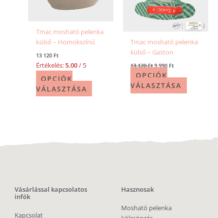
Tmac mosható pelenka
külső – Homokszínű
Tmac mosható pelenka
külső – Gaston
13 120
Ft
Értékelés:
5.00
/ 5
13 120
Ft
9 990
Ft
OPCIÓK
OPCIÓK
VÁLASZTÁSA
VÁLASZTÁSA
Vásárlással kapcsolatos
Hasznosak
infók
Mosható pelenka
Kapcsolat