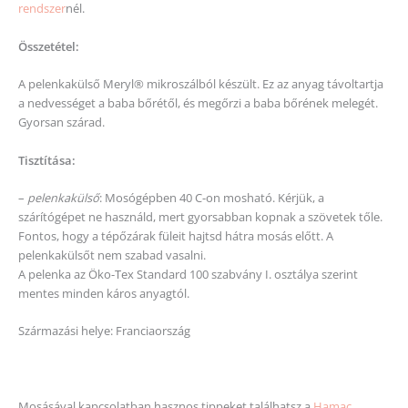
rendszer
nél.
Összetétel:
A pelenkakülső Meryl® mikroszálból készült. Ez az anyag távoltartja
a nedvességet a baba bőrétől, és megőrzi a baba bőrének melegét.
Gyorsan szárad.
Tisztítása:
–
pelenkakülső
: Mosógépben 40 C-on mosható. Kérjük, a
szárítógépet ne használd, mert gyorsabban kopnak a szövetek tőle.
Fontos, hogy a tépőzárak füleit hajtsd hátra mosás előtt. A
pelenkakülsőt nem szabad vasalni.
A pelenka az Öko-Tex Standard 100 szabvány I. osztálya szerint
mentes minden káros anyagtól.
Származási helye: Franciaország
Mosásával kapcsolatban hasznos tippeket találhatsz a
Hamac