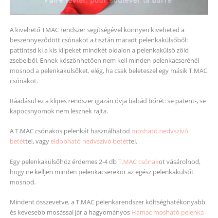
A kivehető TMAC rendszer segítségével könnyen kiveheted a
beszennyeződött csónakot a tisztán maradt pelenkakülsőből:
pattintsd ki a kis klipeket mindkét oldalon a pelenkakülső zöld
zsebeiből. Ennek köszönhetően nem kell minden pelenkacserénél
mosnod a pelenkakülsőket, elég, ha csak beleteszel egy másik T.MAC
csónakot.
Ráadásul ez a klipes rendszer igazán óvja babád bőrét: se patent-, se
kapocsnyomok nem lesznek rajta.
A T.MAC csónakos pelenkát használhatod
mosható nedvszívó
betét
tel, vagy
eldobható nedvszívó betét
tel.
Egy pelenkakülsőhöz érdemes 2-4 db
T.MAC csónak
ot vásárolnod,
hogy ne kelljen minden pelenkacserekor az egész pelenkakülsőt
mosnod.
Mindent összevetve, a T.MAC pelenkarendszer költséghatékonyabb
és kevesebb mosással jár a hagyományos
Hamac mosható pelenka