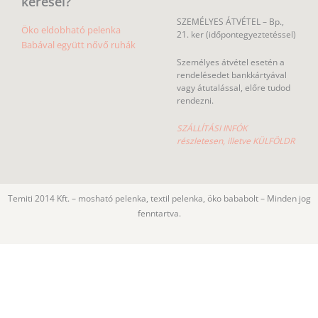
keresel?
SZEMÉLYES ÁTVÉTEL – Bp.,
Öko eldobható pelenka
21. ker (időpontegyeztetéssel)
Babával együtt nővő ruhák
Személyes átvétel esetén a
rendelésedet bankkártyával
vagy átutalással, előre tudod
rendezni.
SZÁLLÍTÁSI INFÓK
részletesen, illetve KÜLFÖLDR
Temiti 2014 Kft. – mosható pelenka, textil pelenka, öko bababolt – Minden jog
fenntartva.