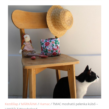
Kezdőlap
/
MÁRKÁINK
/
Hamac
/ TMAC mosható pelenka külső –
LIMITÁLT Wonderland