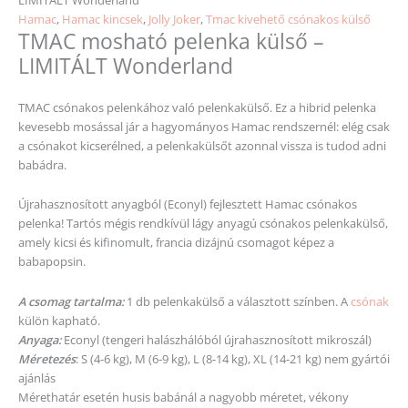
Hamac
,
Hamac kincsek
,
Jolly Joker
,
Tmac kivehető csónakos külső
TMAC mosható pelenka külső –
LIMITÁLT Wonderland
TMAC csónakos pelenkához való pelenkakülső. Ez a hibrid pelenka
kevesebb mosással jár a hagyományos Hamac rendszernél: elég csak
a csónakot kicserélned, a pelenkakülsőt azonnal vissza is tudod adni
babádra.
Újrahasznosított anyagból (Econyl) fejlesztett Hamac csónakos
pelenka! Tartós mégis rendkívül lágy anyagú csónakos pelenkakülső,
amely kicsi és kifinomult, francia dizájnú csomagot képez a
babapopsin.
A csomag tartalma:
1 db pelenkakülső a választott színben. A
csónak
külön kapható.
Anyaga:
Econyl (tengeri halászhálóból újrahasznosított mikroszál)
Méretezés
: S (4-6 kg), M (6-9 kg), L (8-14 kg), XL (14-21 kg) nem gyártói
ajánlás
Mérethatár esetén husis babánál a nagyobb
méretet
, vékony