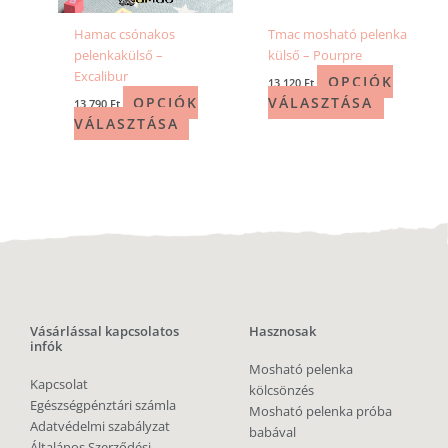
Hamac csónakos
Tmac mosható pelenka
pelenkakülső –
külső – Pourpre
Excalibur
OPCIÓK
13 120
Ft
OPCIÓK
VÁLASZTÁSA
13 790
Ft
VÁLASZTÁSA
Vásárlással kapcsolatos
Hasznosak
infók
Mosható pelenka
Kapcsolat
kölcsönzés
Egészségpénztári számla
Mosható pelenka próba
Adatvédelmi szabályzat
babával
Általános Szerződési