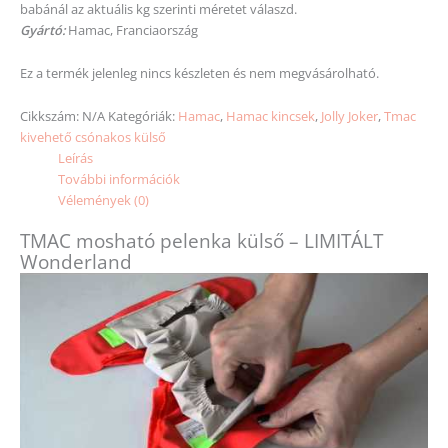
babánál az aktuális kg
szerinti
méretet
válaszd.
Gyártó:
Hamac, Franciaország
Ez a termék jelenleg nincs készleten és nem megvásárolható.
Cikkszám:
N/A
Kategóriák:
Hamac
,
Hamac kincsek
,
Jolly Joker
,
Tmac
kivehető csónakos külső
Leírás
További információk
Vélemények (0)
TMAC mosható pelenka külső – LIMITÁLT
Wonderland