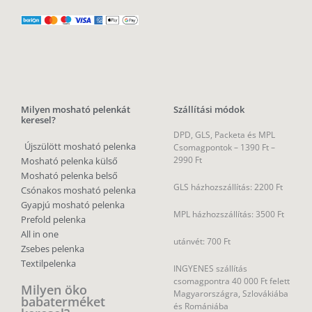
Milyen mosható pelenkát
Szállítási módok
keresel?
DPD, GLS, Packeta és MPL
Újszülött mosható pelenka
Csomagpontok –
1390 Ft –
2990 Ft
Mosható pelenka külső
Mosható pelenka belső
GLS házhozszállítás: 2200 Ft
Csónakos mosható pelenka
Gyapjú mosható pelenka
MPL házhozszállítás: 3500 Ft
Prefold pelenka
All in one
utánvét: 700 Ft
Zsebes pelenka
Textilpelenka
INGYENES szállítás
csomagpontra 40 000 Ft felett
Milyen öko
Magyarországra, Szlovákiába
babaterméket
és Romániába