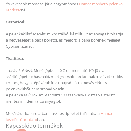
és kevesebb mosással jár a hagyományos
Hamac mosható pelenka
rendszer
nél.
Összetétel:
A pelenkakülső Meryl® mikroszálból készült. Ez az anyag távoltartja
a nedvességet a baba bőrétől, és megőrzi a baba bőrének melegét.
Gyorsan szárad.
Tisztítása:
–
pelenkakülső
: Mosógépben 40 C-on mosható. Kérjük, a
szárítógépet ne használd, mert gyorsabban kopnak a szövetek tőle.
Fontos, hogy a tépőzárak füleit hajtsd hátra mosás előtt. A
pelenkakülsőt nem szabad vasalni.
A pelenka az Öko-Tex Standard 100 szabvány I. osztálya szerint
mentes minden káros anyagtól.
Mosásával kapcsolatban hasznos tippeket találhatsz a
Hamac
kezelési útmutató
ban.
Kapcsolódó termékek
Original
Current
Ártartomány: