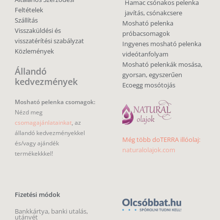
Hamac csónakos pelenka
Feltételek
javítás, csónakcsere
Szállítás
Mosható pelenka
Visszaküldési és
próbacsomagok
visszatérítési szabályzat
Ingyenes mosható pelenka
Közlemények
videótanfolyam
Mosható pelenkák mosása,
Állandó
gyorsan, egyszerűen
kedvezmények
Ecoegg mosótojás
Mosható pelenka csomagok:
Nézd meg
csomagajánlatainkat
, az
állandó kedvezményekkel
Még több doTERRA illóolaj:
és/vagy ajándék
naturalolajok.com
termékekkkel!
Fizetési módok
Bankkártya, banki utalás,
utánvét