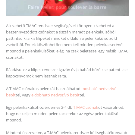
A kivehető TMAC rendszer segítségével könnyen kiveheted a
beszennyeződött csónakot a tisztán maradt pelenkakülsőből:
pattintsd ki a kis klipeket mindkét oldalon a pelenkakülső zöld
zsebeiből. Ennek köszönhetően nem kell minden pelenkacserénél
mosnod a pelenkakülsőket, elég, ha csak beleteszel egy másik T.MAC
csónakot.
Ráadásul ez a klipes rendszer igazán óvja babád bőrét: se patent-, se
kapocsnyomok nem lesznek rajta.
A T.MAC csónakos pelenkát használhatod
mosható nedvszívó
betét
tel, vagy
eldobható nedvszívó betét
tel.
Egy pelenkakülsőhöz érdemes 2-4 db
T.MAC csónak
ot vásárolnod,
hogy ne kelljen minden pelenkacserekor az egész pelenkakülsőt
mosnod.
Mindent összevetve, a T.MAC pelenkarendszer költséghatékonyabb