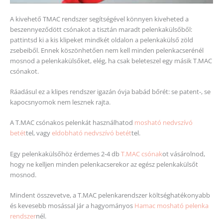
A kivehető TMAC rendszer segítségével könnyen kiveheted a
beszennyeződött csónakot a tisztán maradt pelenkakülsőből:
pattintsd ki a kis klipeket mindkét oldalon a pelenkakülső zöld
zsebeiből. Ennek köszönhetően nem kell minden pelenkacserénél
mosnod a pelenkakülsőket, elég, ha csak beleteszel egy másik T.MAC
csónakot.
Ráadásul ez a klipes rendszer igazán óvja babád bőrét: se patent-, se
kapocsnyomok nem lesznek rajta.
A T.MAC csónakos pelenkát használhatod
mosható nedvszívó
betét
tel, vagy
eldobható nedvszívó betét
tel.
Egy pelenkakülsőhöz érdemes 2-4 db
T.MAC csónak
ot vásárolnod,
hogy ne kelljen minden pelenkacserekor az egész pelenkakülsőt
mosnod.
Mindent összevetve, a T.MAC pelenkarendszer költséghatékonyabb
és kevesebb mosással jár a hagyományos
Hamac mosható pelenka
rendszer
nél.