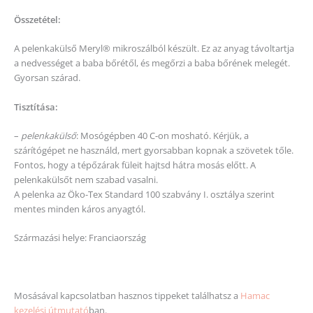
Összetétel:
A pelenkakülső Meryl® mikroszálból készült. Ez az anyag távoltartja
a nedvességet a baba bőrétől, és megőrzi a baba bőrének melegét.
Gyorsan szárad.
Tisztítása:
–
pelenkakülső
: Mosógépben 40 C-on mosható. Kérjük, a
szárítógépet ne használd, mert gyorsabban kopnak a szövetek tőle.
Fontos, hogy a tépőzárak füleit hajtsd hátra mosás előtt. A
pelenkakülsőt nem szabad vasalni.
A pelenka az Öko-Tex Standard 100 szabvány I. osztálya szerint
mentes minden káros anyagtól.
Származási helye: Franciaország
Mosásával kapcsolatban hasznos tippeket találhatsz a
Hamac
kezelési útmutató
ban.