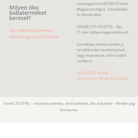
csomagpontra 40 000 Ft felett
Milyen öko
Magyarországra, Szlovákiába
babaterméket
és Romániába
keresel?
SZEMÉLYES ÁTVÉTEL – Bp.,
Öko eldobható pelenka
21. ker (időpontegyeztetéssel)
Babával együtt nővő ruhák
Személyes átvétel esetén a
rendelésedet bankkártyával
vagy átutalással, előre tudod
rendezni.
SZÁLLÍTÁSI INFÓK
részletesen, illetve KÜLFÖLDR
Temiti 2014 Kft. – mosható pelenka, textil pelenka, öko bababolt – Minden jog
fenntartva.