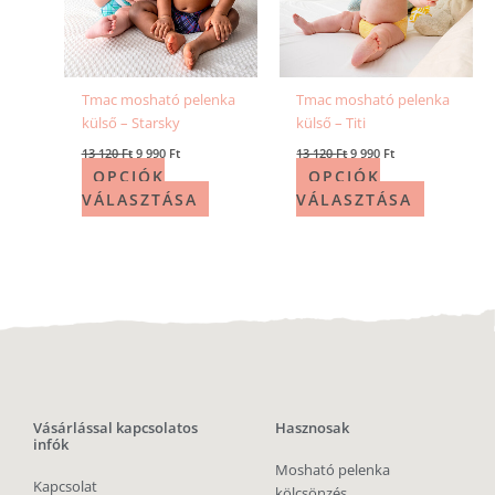
Tmac mosható pelenka
Tmac mosható pelenka
külső – Starsky
külső – Titi
13 120
Ft
9 990
Ft
13 120
Ft
9 990
Ft
OPCIÓK
OPCIÓK
VÁLASZTÁSA
VÁLASZTÁSA
Vásárlással kapcsolatos
Hasznosak
infók
Mosható pelenka
Kapcsolat
kölcsönzés