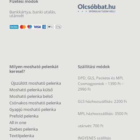
Fizetési módok
Bankkártya, banki utalás,
utánvét
Milyen mosható pelenkát
Szállítási módok
keresel?
DPD, GLS, Packeta és MPL
Újszülött mosható pelenka
Csomagpontok –
1390 Ft –
2990 Ft
Mosható pelenka külső
Mosható pelenka belső
GLS házhozszállítás: 2200 Ft
Csónakos mosható pelenka
Gyapjú mosható pelenka
MPL házhozszállítás: 3500 Ft
Prefold pelenka
All in one
utánvét: 700 Ft
Zsebes pelenka
Textilpelenka
INGYENES szállítás