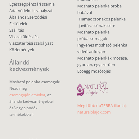
Egészségpénztári számla
Mosható pelenka próba
Adatvédelmi szabályzat
babával
Általános Szerződési
Hamac csónakos pelenka
Feltételek
javítás, csónakcsere
Szállítás
Mosható pelenka
Visszaküldési és
próbacsomagok
visszatérítési szabályzat
Ingyenes mosható pelenka
Közlemények
videótanfolyam
Mosható pelenkák mosása,
Állandó
gyorsan, egyszerűen
kedvezmények
Ecoegg mosótojás
Mosható pelenka csomagok:
Nézd meg
csomagajánlatainkat
, az
állandó kedvezményekkel
Még több doTERRA illóolaj:
és/vagy ajándék
naturalolajok.com
termékekkkel!