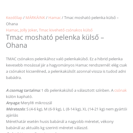
Kezdőlap
/
MÁRKÁINK
/
Hamac
/ Tmac mosható pelenka külső –
Ohana
Hamac
,
Jolly Joker
,
Tmac kivehető csónakos külső
Tmac mosható pelenka külső –
Ohana
TMAC csónakos pelenkához való pelenkakülső. Ez a hibrid pelenka
kevesebb mosással jár a hagyományos Hamac rendszernél: elég csak
a csónakot kicserélned, a pelenkakülsőt azonnal vissza is tudod adni
babádra.
A csomag tartalma:
1 db pelenkakülső a választott színben. A
csónak
külön kapható.
Anyaga:
Meryl® mikroszál
Méretezés
: S (4-6 kg), M (6-9 kg), L (8-14 kg), XL (14-21 kg) nem gyártói
ajánlás
Mérethatár esetén husis babánál a nagyobb
méretet
, vékony
babánál az aktuális kg
szerinti
méretet
válaszd.