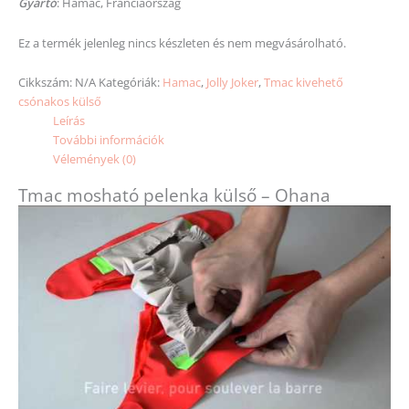
Gyártó
: Hamac, Franciaország
Ez a termék jelenleg nincs készleten és nem megvásárolható.
Cikkszám:
N/A
Kategóriák:
Hamac
,
Jolly Joker
,
Tmac kivehető
csónakos külső
Leírás
További információk
Vélemények (0)
Tmac mosható pelenka külső – Ohana