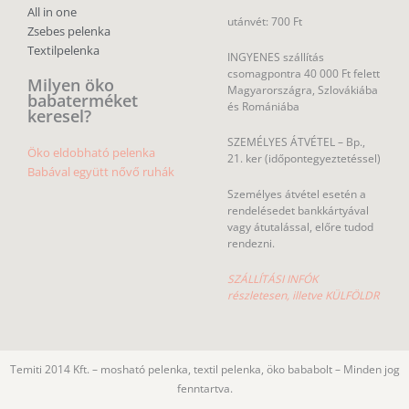
All in one
utánvét: 700 Ft
Zsebes pelenka
Textilpelenka
INGYENES szállítás
csomagpontra 40 000 Ft felett
Milyen öko
Magyarországra, Szlovákiába
babaterméket
és Romániába
keresel?
SZEMÉLYES ÁTVÉTEL – Bp.,
Öko eldobható pelenka
21. ker (időpontegyeztetéssel)
Babával együtt nővő ruhák
Személyes átvétel esetén a
rendelésedet bankkártyával
vagy átutalással, előre tudod
rendezni.
SZÁLLÍTÁSI INFÓK
részletesen, illetve KÜLFÖLDR
Temiti 2014 Kft. – mosható pelenka, textil pelenka, öko bababolt – Minden jog
fenntartva.