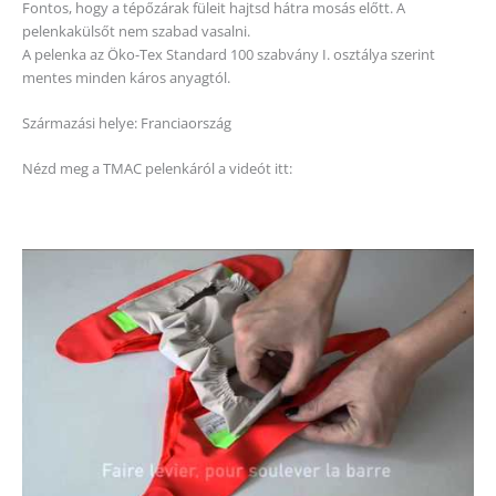
Fontos, hogy a tépőzárak füleit hajtsd hátra mosás előtt. A
pelenkakülsőt nem szabad vasalni.
A pelenka az Öko-Tex Standard 100 szabvány I. osztálya szerint
mentes minden káros anyagtól.
Származási helye: Franciaország
Nézd meg a TMAC pelenkáról a videót itt: