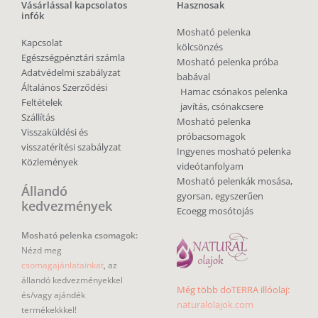
Vásárlással kapcsolatos
Hasznosak
infók
Mosható pelenka
Kapcsolat
kölcsönzés
Egészségpénztári számla
Mosható pelenka próba
Adatvédelmi szabályzat
babával
Általános Szerződési
Hamac csónakos pelenka
Feltételek
javítás, csónakcsere
Szállítás
Mosható pelenka
Visszaküldési és
próbacsomagok
visszatérítési szabályzat
Ingyenes mosható pelenka
Közlemények
videótanfolyam
Mosható pelenkák mosása,
Állandó
gyorsan, egyszerűen
kedvezmények
Ecoegg mosótojás
Mosható pelenka csomagok:
Nézd meg
csomagajánlatainkat
, az
állandó kedvezményekkel
Még több doTERRA illóolaj:
és/vagy ajándék
naturalolajok.com
termékekkkel!