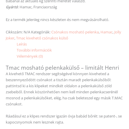
babánál az aktuális kg
szerinti
méretet
válaszd.
Gyártó
: Hamac, Franciaország
Ez a termék jelenleg nincs készleten és nem megvásárolható.
Cikkszám:
N/A
Kategóriák:
Csónakos mosható pelenka
,
Hamac
,
Jolly
Joker
,
Tmac kivehető csónakos külső
Leírás
További információk
Vélemények (0)
Tmac mosható pelenkakülső – limitált Henri
A kivehető TMAC rendszer segítségével könnyen kiveheted a
beszennyeződött csónakot a tisztán maradt pelenkakülsőből:
pattintsd ki a kis klipeket mindkét oldalon a pelenkakülső zöld
zsebeiből. Ennek köszönhetően nem kell minden pelenkacserénél
mosnod a pelenkakülsőket, elég, ha csak beleteszel egy másik T.MAC
csónakot.
Ráadásul ez a klipes rendszer igazán óvja babád bőrét: se patent-, se
kapocsnyomok nem lesznek rajta.