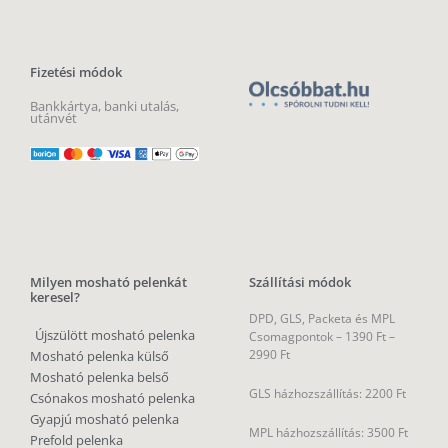
Fizetési módok
Bankkártya, banki utalás,
utánvét
Milyen mosható pelenkát
Szállítási módok
keresel?
DPD, GLS, Packeta és MPL
Újszülött mosható pelenka
Csomagpontok –
1390 Ft –
2990 Ft
Mosható pelenka külső
Mosható pelenka belső
GLS házhozszállítás: 2200 Ft
Csónakos mosható pelenka
Gyapjú mosható pelenka
MPL házhozszállítás: 3500 Ft
Prefold pelenka