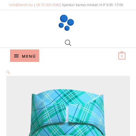
Skip
info@temiti.hu
|
06 70 369 4340
| Ilyenkor keress minket: H-P 9:30 -17:00
to
content
Below
MENÜ
0
Header
🔍