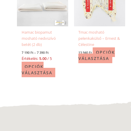
Hamac biopamut
Tmac mosható
mosható nedvszívó
pelenkakülső – Ernest &
betét (2 db)
Célestine
OPCIÓK
7 190
Ft
–
7 390
Ft
13 940
Ft
VÁLASZTÁSA
Értékelés:
5.00
/ 5
OPCIÓK
VÁLASZTÁSA