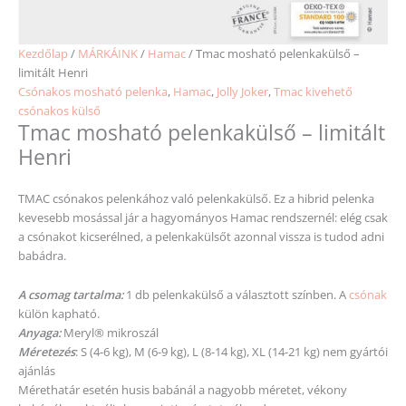
Kezdőlap
/
MÁRKÁINK
/
Hamac
/ Tmac mosható pelenkakülső –
limitált Henri
Csónakos mosható pelenka
,
Hamac
,
Jolly Joker
,
Tmac kivehető
csónakos külső
Tmac mosható pelenkakülső – limitált
Henri
TMAC csónakos pelenkához való pelenkakülső. Ez a hibrid pelenka
kevesebb mosással jár a hagyományos Hamac rendszernél: elég csak
a csónakot kicserélned, a pelenkakülsőt azonnal vissza is tudod adni
babádra.
A csomag tartalma:
1 db pelenkakülső a választott színben. A
csónak
külön kapható.
Anyaga:
Meryl® mikroszál
Méretezés
: S (4-6 kg), M (6-9 kg), L (8-14 kg), XL (14-21 kg) nem gyártói
ajánlás
Mérethatár esetén husis babánál a nagyobb
méretet
, vékony