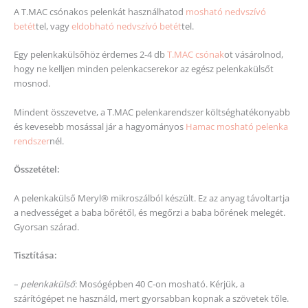
A T.MAC csónakos pelenkát használhatod
mosható nedvszívó
betét
tel, vagy
eldobható nedvszívó betét
tel.
Egy pelenkakülsőhöz érdemes 2-4 db
T.MAC csónak
ot vásárolnod,
hogy ne kelljen minden pelenkacserekor az egész pelenkakülsőt
mosnod.
Mindent összevetve, a T.MAC pelenkarendszer költséghatékonyabb
és kevesebb mosással jár a hagyományos
Hamac mosható pelenka
rendszer
nél.
Összetétel:
A pelenkakülső Meryl® mikroszálból készült. Ez az anyag távoltartja
a nedvességet a baba bőrétől, és megőrzi a baba bőrének melegét.
Gyorsan szárad.
Tisztítása:
–
pelenkakülső
: Mosógépben 40 C-on mosható. Kérjük, a
szárítógépet ne használd, mert gyorsabban kopnak a szövetek tőle.