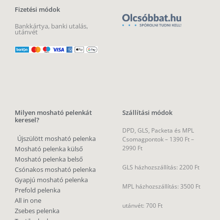
Fizetési módok
Bankkártya, banki utalás,
utánvét
Milyen mosható pelenkát
Szállítási módok
keresel?
DPD, GLS, Packeta és MPL
Újszülött mosható pelenka
Csomagpontok –
1390 Ft –
2990 Ft
Mosható pelenka külső
Mosható pelenka belső
GLS házhozszállítás: 2200 Ft
Csónakos mosható pelenka
Gyapjú mosható pelenka
MPL házhozszállítás: 3500 Ft
Prefold pelenka
All in one
utánvét: 700 Ft
Zsebes pelenka