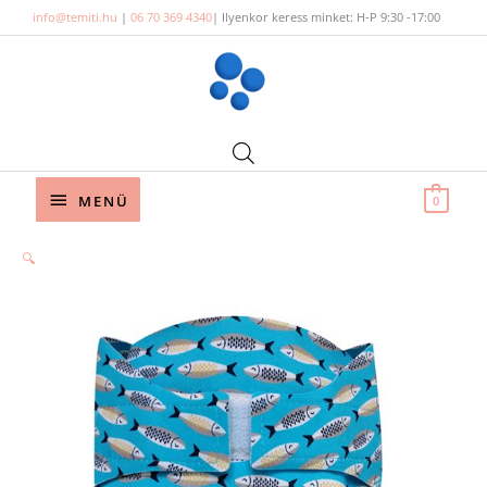
Skip
info@temiti.hu
|
06 70 369 4340
| Ilyenkor keress minket: H-P 9:30 -17:00
to
content
Below
MENÜ
0
Header
🔍