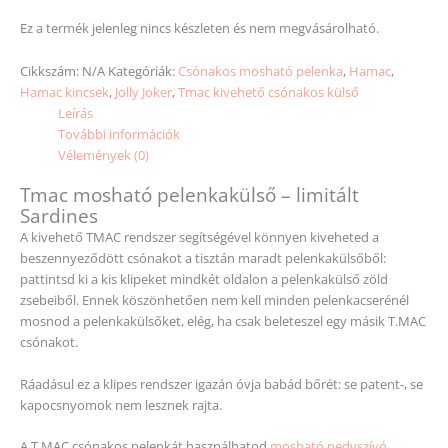
Ez a termék jelenleg nincs készleten és nem megvásárolható.
Cikkszám:
N/A
Kategóriák:
Csónakos mosható pelenka
,
Hamac
,
Hamac kincsek
,
Jolly Joker
,
Tmac kivehető csónakos külső
Leírás
További információk
Vélemények (0)
Tmac mosható pelenkakülső – limitált
Sardines
A kivehető TMAC rendszer segítségével könnyen kiveheted a
beszennyeződött csónakot a tisztán maradt pelenkakülsőből:
pattintsd ki a kis klipeket mindkét oldalon a pelenkakülső zöld
zsebeiből. Ennek köszönhetően nem kell minden pelenkacserénél
mosnod a pelenkakülsőket, elég, ha csak beleteszel egy másik T.MAC
csónakot.
Ráadásul ez a klipes rendszer igazán óvja babád bőrét: se patent-, se
kapocsnyomok nem lesznek rajta.
A T.MAC csónakos pelenkát használhatod
mosható nedvszívó