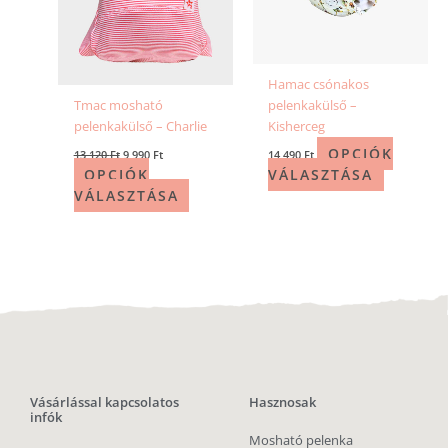
Hamac csónakos
Tmac mosható
pelenkakülső –
pelenkakülső – Charlie
Kisherceg
OPCIÓK
13 120
Ft
9 990
Ft
14 490
Ft
OPCIÓK
VÁLASZTÁSA
VÁLASZTÁSA
Vásárlással kapcsolatos
Hasznosak
infók
Mosható pelenka