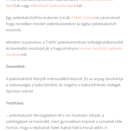
betét
tel, vagy
eldobható nedvszívó betét
tel.
Egy pelenkakülsőhöz érdemes 2-4 db
T.MAC csónak
ot vásárolnod,
hogy ne kelljen minden pelenkacserekor az egész pelenkakülsőt
mosnod.
Mindent összevetve, a T.MAC pelenkarendszer költséghatékonyabb
és kevesebb mosással jár a hagyományos
Hamac mosható pelenka
rendszer
nél.
Összetétel:
A pelenkakülső Meryl® mikroszálból készült. Ez az anyag távoltartja
a nedvességet a baba bőrétől, és megőrzi a baba bőrének melegét.
Gyorsan szárad.
Tisztítása:
–
pelenkakülső
: Mosógépben 40 C-on mosható. Kérjük, a
szárítógépet ne használd, mert gyorsabban kopnak a szövetek tőle.
Fontos, hogy a tépőzárak füleit hajtsd hátra mosás előtt. A