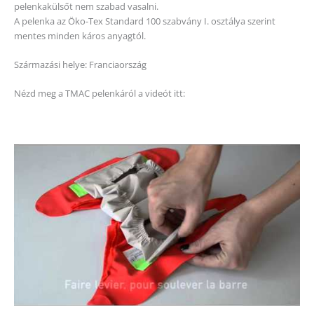
pelenkakülsőt nem szabad vasalni.
A pelenka az Öko-Tex Standard 100 szabvány I. osztálya szerint
mentes minden káros anyagtól.
Származási helye: Franciaország
Nézd meg a TMAC pelenkáról a videót itt: