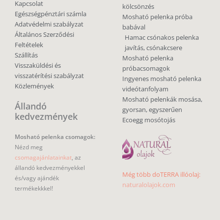
Kapcsolat
kölcsönzés
Egészségpénztári számla
Mosható pelenka próba
Adatvédelmi szabályzat
babával
Általános Szerződési
Hamac csónakos pelenka
Feltételek
javítás, csónakcsere
Szállítás
Mosható pelenka
Visszaküldési és
próbacsomagok
visszatérítési szabályzat
Ingyenes mosható pelenka
Közlemények
videótanfolyam
Mosható pelenkák mosása,
Állandó
gyorsan, egyszerűen
kedvezmények
Ecoegg mosótojás
Mosható pelenka csomagok:
Nézd meg
csomagajánlatainkat
, az
állandó kedvezményekkel
Még több doTERRA illóolaj:
és/vagy ajándék
naturalolajok.com
termékekkkel!