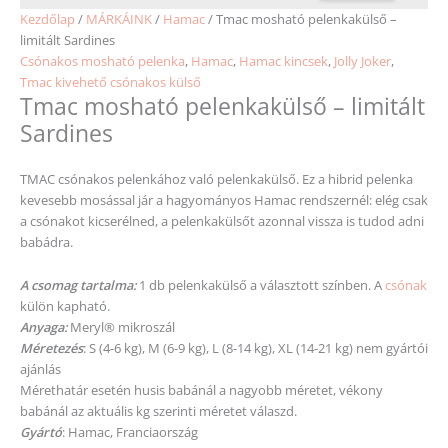
Kezdőlap
/
MÁRKÁINK
/
Hamac
/ Tmac mosható pelenkakülső –
limitált Sardines
Csónakos mosható pelenka
,
Hamac
,
Hamac kincsek
,
Jolly Joker
,
Tmac kivehető csónakos külső
Tmac mosható pelenkakülső – limitált
Sardines
TMAC csónakos pelenkához való pelenkakülső. Ez a hibrid pelenka
kevesebb mosással jár a hagyományos Hamac rendszernél: elég csak
a csónakot kicserélned, a pelenkakülsőt azonnal vissza is tudod adni
babádra.
A csomag tartalma:
1 db pelenkakülső a választott színben. A
csónak
külön kapható.
Anyaga:
Meryl® mikroszál
Méretezés
: S (4-6 kg), M (6-9 kg), L (8-14 kg), XL (14-21 kg) nem gyártói
ajánlás
Mérethatár esetén husis babánál a nagyobb
méretet
, vékony
babánál az aktuális kg
szerinti
méretet
válaszd.
Gyártó
: Hamac, Franciaország