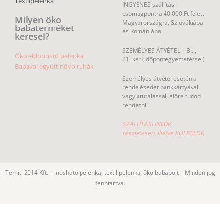
Textilpelenka
INGYENES szállítás
csomagpontra 40 000 Ft felett
Milyen öko
Magyarországra, Szlovákiába
babaterméket
és Romániába
keresel?
SZEMÉLYES ÁTVÉTEL – Bp.,
Öko eldobható pelenka
21. ker (időpontegyeztetéssel)
Babával együtt nővő ruhák
Személyes átvétel esetén a
rendelésedet bankkártyával
vagy átutalással, előre tudod
rendezni.
SZÁLLÍTÁSI INFÓK
részletesen, illetve KÜLFÖLDR
Temiti 2014 Kft. – mosható pelenka, textil pelenka, öko bababolt – Minden jog
fenntartva.