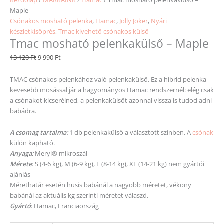
Maple
Csónakos mosható pelenka
,
Hamac
,
Jolly Joker
,
Nyári
készletkisöprés
,
Tmac kivehető csónakos külső
Tmac mosható pelenkakülső – Maple
13 120
Ft
9 990
Ft
TMAC csónakos pelenkához való pelenkakülső. Ez a hibrid pelenka
kevesebb mosással jár a hagyományos Hamac rendszernél: elég csak
a csónakot kicserélned, a pelenkakülsőt azonnal vissza is tudod adni
babádra.
A csomag tartalma:
1 db pelenkakülső a választott színben. A
csónak
külön kapható.
Anyaga:
Meryl® mikroszál
Mérete
: S (4-6 kg), M (6-9 kg), L (8-14 kg), XL (14-21 kg) nem gyártói
ajánlás
Mérethatár esetén husis babánál a nagyobb
méretet
, vékony
babánál az aktuális kg
szerinti
méretet
válaszd.
Gyártó
: Hamac, Franciaország