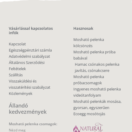
Vásárlással kapcsolatos
Hasznosak
infók
Mosható pelenka
Kapcsolat
kölcsönzés
Egészségpénztári számla
Mosható pelenka próba
Adatvédelmi szabályzat
babával
Általános Szerződési
Hamac csónakos pelenka
Feltételek
javítás, csónakcsere
Szállítás
Mosható pelenka
Visszaküldési és
próbacsomagok
visszatérítési szabályzat
Ingyenes mosható pelenka
Közlemények
videótanfolyam
Mosható pelenkák mosása,
Állandó
gyorsan, egyszerűen
kedvezmények
Ecoegg mosótojás
Mosható pelenka csomagok:
Nézd meg