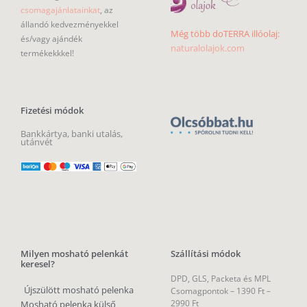
csomagajánlatainkat
, az
állandó kedvezményekkel
Még több doTERRA illóolaj:
és/vagy ajándék
naturalolajok.com
termékekkkel!
Fizetési módok
Bankkártya, banki utalás,
utánvét
Milyen mosható pelenkát
Szállítási módok
keresel?
DPD, GLS, Packeta és MPL
Újszülött mosható pelenka
Csomagpontok –
1390 Ft –
2990 Ft
Mosható pelenka külső