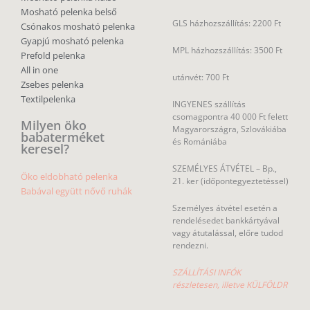
Mosható pelenka belső
GLS házhozszállítás: 2200 Ft
Csónakos mosható pelenka
Gyapjú mosható pelenka
MPL házhozszállítás: 3500 Ft
Prefold pelenka
All in one
utánvét: 700 Ft
Zsebes pelenka
Textilpelenka
INGYENES szállítás
csomagpontra 40 000 Ft felett
Milyen öko
Magyarországra, Szlovákiába
babaterméket
és Romániába
keresel?
SZEMÉLYES ÁTVÉTEL – Bp.,
Öko eldobható pelenka
21. ker (időpontegyeztetéssel)
Babával együtt nővő ruhák
Személyes átvétel esetén a
rendelésedet bankkártyával
vagy átutalással, előre tudod
rendezni.
SZÁLLÍTÁSI INFÓK
részletesen, illetve KÜLFÖLDR