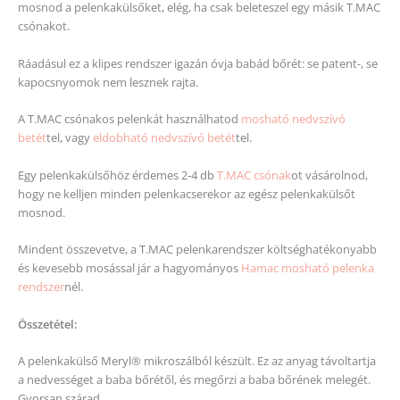
mosnod a pelenkakülsőket, elég, ha csak beleteszel egy másik T.MAC
csónakot.
Ráadásul ez a klipes rendszer igazán óvja babád bőrét: se patent-, se
kapocsnyomok nem lesznek rajta.
A T.MAC csónakos pelenkát használhatod
mosható nedvszívó
betét
tel, vagy
eldobható nedvszívó betét
tel.
Egy pelenkakülsőhöz érdemes 2-4 db
T.MAC csónak
ot vásárolnod,
hogy ne kelljen minden pelenkacserekor az egész pelenkakülsőt
mosnod.
Mindent összevetve, a T.MAC pelenkarendszer költséghatékonyabb
és kevesebb mosással jár a hagyományos
Hamac mosható pelenka
rendszer
nél.
Összetétel:
A pelenkakülső Meryl® mikroszálból készült. Ez az anyag távoltartja
a nedvességet a baba bőrétől, és megőrzi a baba bőrének melegét.
Gyorsan szárad.