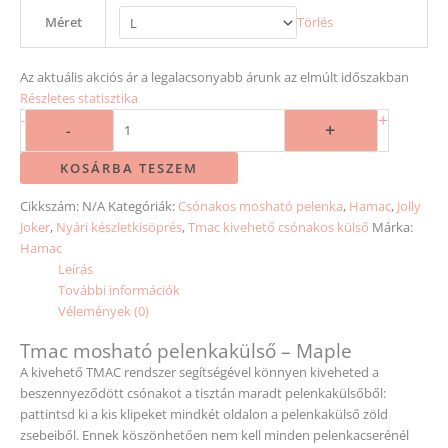
Méret
Törlés
Az aktuális akciós ár a legalacsonyabb árunk az elmúlt időszakban
Részletes statisztika
+
-
+
-
KOSÁRBA TESZEM
Cikkszám:
N/A
Kategóriák:
Csónakos mosható pelenka
,
Hamac
,
Jolly
Joker
,
Nyári készletkisöprés
,
Tmac kivehető csónakos külső
Márka:
Hamac
Leírás
További információk
Vélemények (0)
Tmac mosható pelenkakülső – Maple
A kivehető TMAC rendszer segítségével könnyen kiveheted a
beszennyeződött csónakot a tisztán maradt pelenkakülsőből:
pattintsd ki a kis klipeket mindkét oldalon a pelenkakülső zöld
zsebeiből. Ennek köszönhetően nem kell minden pelenkacserénél