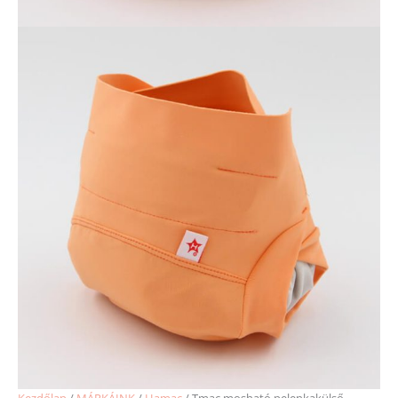
Kezdőlap
/
MÁRKÁINK
/
Hamac
/ Tmac mosható pelenkakülső –