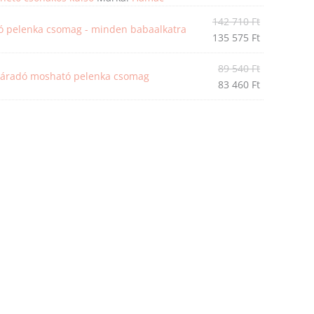
142 710
Ft
tó pelenka csomag - minden babaalkatra
135 575
Ft
89 540
Ft
záradó mosható pelenka csomag
83 460
Ft