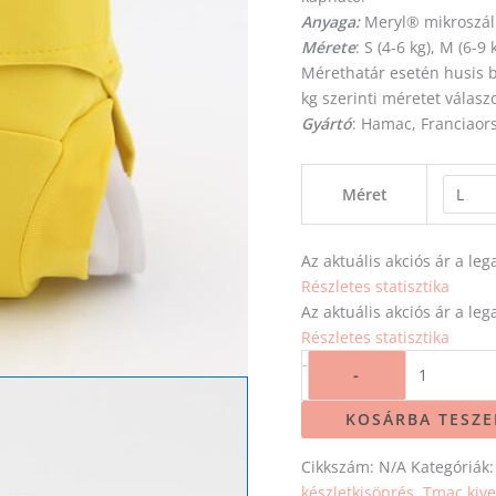
Anyaga:
Meryl® mikroszál
Mérete
: S (4-6 kg), M (6-9
Mérethatár esetén husis
kg
szerinti
méretet
válasz
Gyártó
: Hamac, Franciaor
Méret
Az aktuális akciós ár a l
Részletes statisztika
Az aktuális akciós ár a l
Részletes statisztika
-
-
KOSÁRBA TESZ
Cikkszám:
N/A
Kategóriák
készletkisöprés
,
Tmac kive