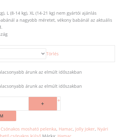
 kg), L (8-14 kg), XL (14-21 kg) nem gyártói ajánlás
 babánál a nagyobb
méretet
, vékony babánál az aktuális
d.
szág
Törlés
egalacsonyabb árunk az elmúlt időszakban
egalacsonyabb árunk az elmúlt időszakban
+
+
EM
:
Csónakos mosható pelenka
,
Hamac
,
Jolly Joker
,
Nyári
hető csónakos külső
Márka:
Hamac