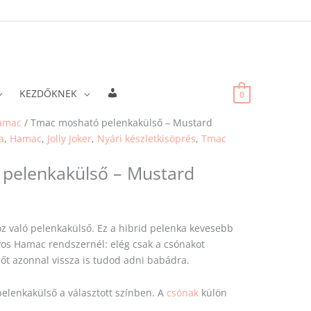
Fiókadatok
KEZDŐKNEK
0
Original
Current
Original
Current
amac
/ Tmac mosható pelenkakülső – Mustard
price
price
price
price
a
,
Hamac
,
Jolly Joker
,
Nyári készletkisöprés
,
Tmac
was:
is:
was:
is:
pelenkakülső – Mustard
142
135
89
83
710 Ft.
575 Ft.
540 Ft.
460 Ft.
 való pelenkakülső. Ez a hibrid pelenka kevesebb
os Hamac rendszernél: elég csak a csónakot
sőt azonnal vissza is tudod adni babádra.
elenkakülső a választott színben. A
csónak
külön