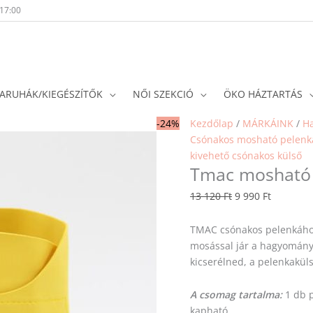
-17:00
ARUHÁK/KIEGÉSZÍTŐK
NŐI SZEKCIÓ
ÖKO HÁZTARTÁS
Tmac
Original
Current
-24%
Kezdőlap
/
MÁRKÁINK
/
H
mosható
price
price
Csónakos mosható pelenk
pelenkakülső
was:
is:
kivehető csónakos külső
Tmac mosható 
-
13
9
Mustard
120 Ft.
990 Ft.
13 120
Ft
9 990
Ft
mennyiség
TMAC csónakos pelenkához
mosással jár a hagyomány
kicserélned, a pelenkakül
A csomag tartalma:
1 db p
kapható.