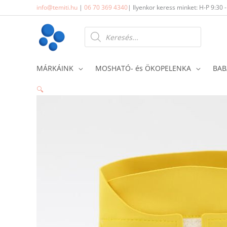
Skip
info@temiti.hu
|
06 70 369 4340
| Ilyenkor keress minket: H-P 9:30 
to
content
Products
search
MÁRKÁINK
MOSHATÓ- és ÖKOPELENKA
BAB
🔍