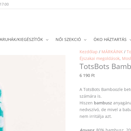
-17:00
ARUHÁK/KIEGÉSZÍTŐK
NŐI SZEKCIÓ
ÖKO HÁZTARTÁS
Kezdőlap
/
MÁRKÁINK
/
To
Éjszakai megoldások
,
Mosh
TotsBots Bambo
6 190
Ft
A TotsBots Bamboozle beté
számára is.
Hiszen
bambusz
anyagána
nedvszívó, de mivel a ba
nem irritálja azt.
Anyaga
: 80% bambusz, 20