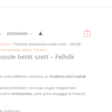
Fiókadatok
KEZDŐKNEK
0
tsBots
/ TotsBots Bamboozle betét szett – Felhők
ató pelenka belső
,
TotsBots
ozle betét szett – Felhők
t szett tökéletes választás az
érzékeny bőrű babák
k köszönhetően nemcsak szuper megbízható
ba bőre
természetes
, pihe-puha anyaggal érintkezik,
% poliészter