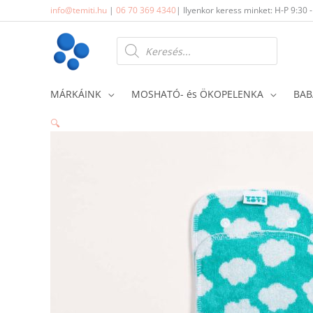
Skip
info@temiti.hu
|
06 70 369 4340
| Ilyenkor keress minket: H-P 9:30 
to
content
Products
search
MÁRKÁINK
MOSHATÓ- és ÖKOPELENKA
BAB
🔍