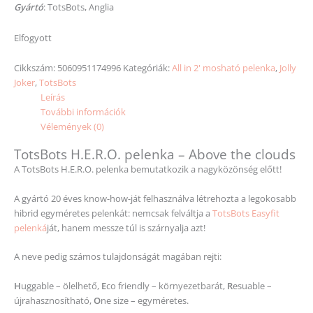
Gyártó
: TotsBots, Anglia
Elfogyott
Cikkszám:
5060951174996
Kategóriák:
All in 2' mosható pelenka
,
Jolly
Joker
,
TotsBots
Leírás
További információk
Vélemények (0)
TotsBots H.E.R.O. pelenka – Above the clouds
A TotsBots H.E.R.O. pelenka bemutatkozik a nagyközönség előtt!
A gyártó 20 éves know-how-ját felhasználva létrehozta a legokosabb
hibrid egyméretes pelenkát: nemcsak felváltja a
TotsBots Easyfit
pelenká
ját, hanem messze túl is szárnyalja azt!
A neve pedig számos tulajdonságát magában rejti:
H
uggable – ölelhető,
E
co friendly – környezetbarát,
R
esuable –
újrahasznosítható,
O
ne size – egyméretes.