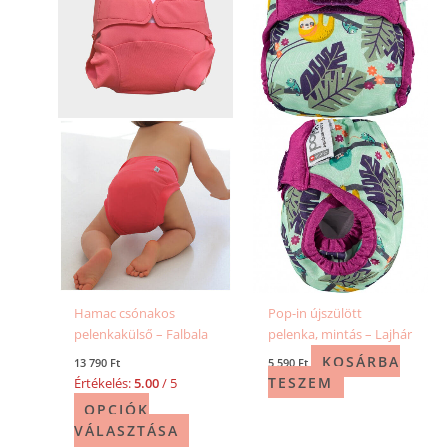
több
variációja
van.
A
változatok
a
termékoldalon
választhatók
ki
Hamac csónakos
Pop-in újszülött
pelenkakülső – Falbala
pelenka, mintás – Lajhár
KOSÁRBA
13 790
Ft
5 590
Ft
TESZEM
Értékelés:
5.00
/ 5
OPCIÓK
VÁLASZTÁSA