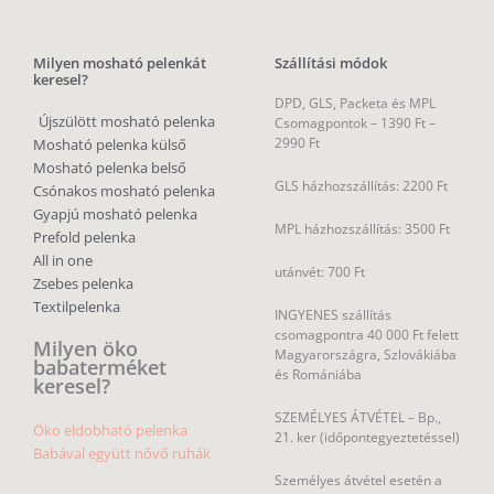
Milyen mosható pelenkát
Szállítási módok
keresel?
DPD, GLS, Packeta és MPL
Újszülött mosható pelenka
Csomagpontok –
1390 Ft –
2990 Ft
Mosható pelenka külső
Mosható pelenka belső
GLS házhozszállítás: 2200 Ft
Csónakos mosható pelenka
Gyapjú mosható pelenka
MPL házhozszállítás: 3500 Ft
Prefold pelenka
All in one
utánvét: 700 Ft
Zsebes pelenka
Textilpelenka
INGYENES szállítás
csomagpontra 40 000 Ft felett
Milyen öko
Magyarországra, Szlovákiába
babaterméket
és Romániába
keresel?
SZEMÉLYES ÁTVÉTEL – Bp.,
Öko eldobható pelenka
21. ker (időpontegyeztetéssel)
Babával együtt nővő ruhák
Személyes átvétel esetén a