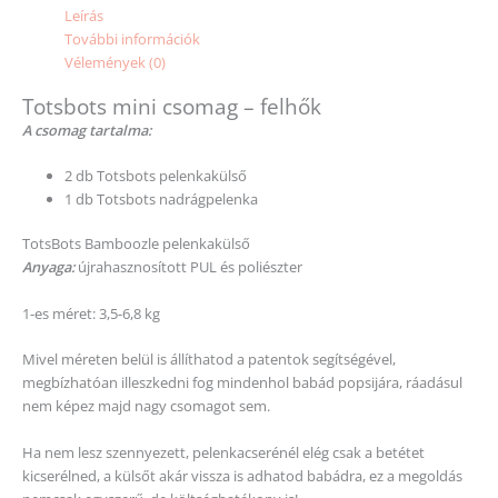
Leírás
További információk
Vélemények (0)
Totsbots mini csomag – felhők
A csomag tartalma:
2 db Totsbots pelenkakülső
1 db Totsbots nadrágpelenka
TotsBots Bamboozle pelenkakülső
Anyaga:
újrahasznosított PUL és poliészter
1-es méret: 3,5-6,8 kg
Mivel méreten belül is állíthatod a patentok segítségével,
megbízhatóan illeszkedni fog mindenhol babád popsijára, ráadásul
nem képez majd nagy csomagot sem.
Ha nem lesz szennyezett, pelenkacserénél elég csak a betétet
kicserélned, a külsőt akár vissza is adhatod babádra, ez a megoldás