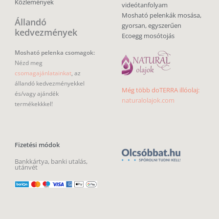
Közlemények
videótanfolyam
Mosható pelenkák mosása,
Állandó
gyorsan, egyszerűen
kedvezmények
Ecoegg mosótojás
Mosható pelenka csomagok:
Nézd meg
csomagajánlatainkat
, az
állandó kedvezményekkel
Még több doTERRA illóolaj:
és/vagy ajándék
naturalolajok.com
termékekkkel!
Fizetési módok
Bankkártya, banki utalás,
utánvét