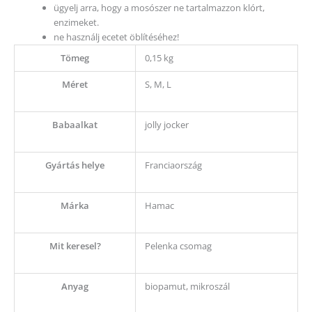
ügyelj arra, hogy a mosószer ne tartalmazzon klórt,
enzimeket.
ne használj ecetet öblítéséhez!
Tömeg
0,15 kg
Méret
S, M, L
Babaalkat
jolly jocker
Gyártás helye
Franciaország
Márka
Hamac
Mit keresel?
Pelenka csomag
Anyag
biopamut, mikroszál