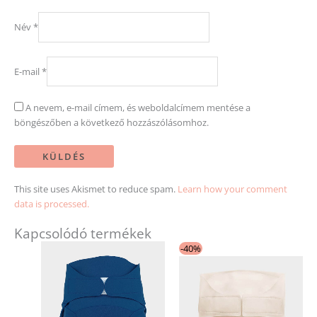
Név
*
E-mail
*
A nevem, e-mail címem, és weboldalcímem mentése a
böngészőben a következő hozzászólásomhoz.
This site uses Akismet to reduce spam.
Learn how your comment
data is processed.
Kapcsolódó termékek
Original
Current
Ennek
Ennek
-40%
price
price
a
a
was:
is:
13
9
terméknek
terméknek
120 Ft.
990 Ft.
több
több
variációja
variációja