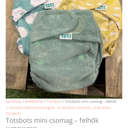
Kezdőlap
/
MÁRKÁINK
/
TotsBots
/ Totsbots mini csomag – felhők
1. Kóstoló pelenkacsomagok - ha kicsiben indulnál..
,
Jolly Joker
,
TotsBots
Totsbots mini csomag – felhők