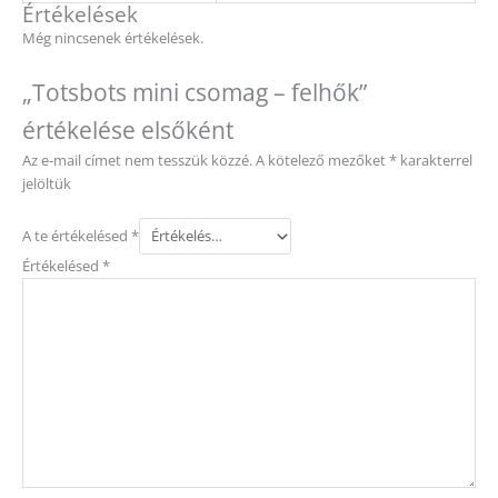
Értékelések
Még nincsenek értékelések.
„Totsbots mini csomag – felhők”
értékelése elsőként
Az e-mail címet nem tesszük közzé.
A kötelező mezőket
*
karakterrel
jelöltük
A te értékelésed
*
Értékelésed
*