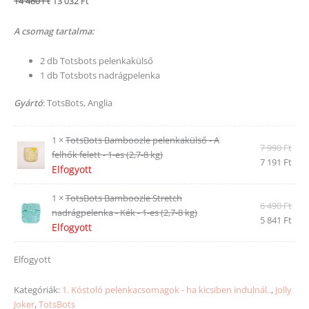
14 480
Ft
13 032
Ft
A csomag tartalma:
2 db Totsbots pelenkakülső
1 db Totsbots nadrágpelenka
Gyártó
: TotsBots, Anglia
1 ×
TotsBots Bamboozle pelenkakülső - A
7 990
Ft
felhők felett - 1-es (2,7-8 kg)
7 191
Ft
Elfogyott
1 ×
TotsBots Bamboozle Stretch
6 490
Ft
nadrágpelenka - Kék - 1-es (2,7-8 kg)
5 841
Ft
Elfogyott
Elfogyott
Kategóriák:
1. Kóstoló pelenkacsomagok - ha kicsiben indulnál..
,
Jolly
Joker
,
TotsBots