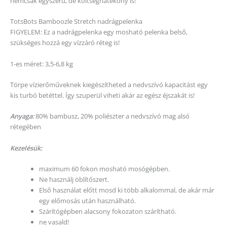
nemcsak egyszerű, de költséghatékony is!
TotsBots Bamboozle Stretch nadrágpelenka
FIGYELEM: Ez a nadrágpelenka egy mosható pelenka belső,
szükséges hozzá egy vízzáró réteg is!
1-es méret: 3,5-6,8 kg
Törpe vízierőműveknek kiegészítheted a nedvszívó kapacitást egy
kis turbó betéttel. Így szuperül viheti akár az egész éjszakát is!
Anyaga:
80% bambusz, 20% poliészter a nedvszívó mag alsó
rétegében
Kezelésük:
maximum 60 fokon mosható mosógépben.
Ne használj öblítőszert.
Első használat előtt mosd ki több alkalommal, de akár már
egy előmosás után használható.
Szárítógépben alacsony fokozaton szárítható.
ne vasald!