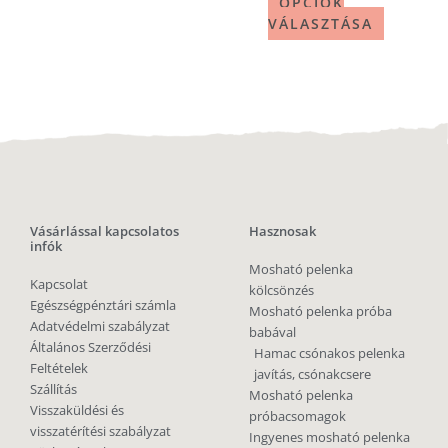
OPCIÓK
VÁLASZTÁSA
Vásárlással kapcsolatos
Hasznosak
infók
Mosható pelenka
Kapcsolat
kölcsönzés
Egészségpénztári számla
Mosható pelenka próba
Adatvédelmi szabályzat
babával
Általános Szerződési
Hamac csónakos pelenka
Feltételek
javítás, csónakcsere
Szállítás
Mosható pelenka
Visszaküldési és
próbacsomagok
visszatérítési szabályzat
Ingyenes mosható pelenka