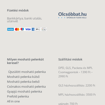
Fizetési módok
Bankkártya, banki utalás,
utánvét
Milyen mosható pelenkát
Szállítási módok
keresel?
DPD, GLS, Packeta és MPL
Újszülött mosható pelenka
Csomagpontok –
1390 Ft –
2990 Ft
Mosható pelenka külső
Mosható pelenka belső
GLS házhozszállítás: 2200 Ft
Csónakos mosható pelenka
Gyapjú mosható pelenka
MPL házhozszállítás: 3500 Ft
Prefold pelenka
All in one
utánvét: 700 Ft