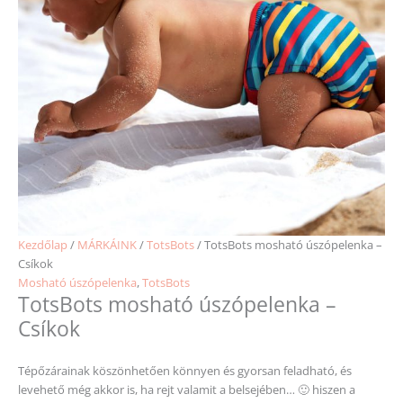
Kezdőlap
/
MÁRKÁINK
/
TotsBots
/ TotsBots mosható úszópelenka –
Csíkok
Mosható úszópelenka
,
TotsBots
TotsBots mosható úszópelenka –
Csíkok
Tépőzárainak köszönhetően könnyen és gyorsan feladható, és
levehető még akkor is, ha rejt valamit a belsejében… 🙂 hiszen a