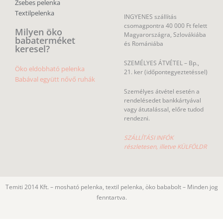
Zsebes pelenka
Textilpelenka
INGYENES szállítás
csomagpontra 40 000 Ft felett
Milyen öko
Magyarországra, Szlovákiába
babaterméket
és Romániába
keresel?
SZEMÉLYES ÁTVÉTEL – Bp.,
Öko eldobható pelenka
21. ker (időpontegyeztetéssel)
Babával együtt nővő ruhák
Személyes átvétel esetén a
rendelésedet bankkártyával
vagy átutalással, előre tudod
rendezni.
SZÁLLÍTÁSI INFÓK
részletesen, illetve KÜLFÖLDR
Temiti 2014 Kft. – mosható pelenka, textil pelenka, öko bababolt – Minden jog
fenntartva.