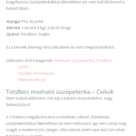
bugyifazonú úszópelenkákkal ellentétben ezt nem kell lehúznod a
babád lábán.
Anyaga
: PUL és polár
Mérete
: 1-es (4,5-9 kg); 2-es (9-16 kg)
Gyártó
: TotsBots, Anglia
Ez a termék jelenleg nincs készleten és nem megvásárolható.
Cikkszám:
N/A
Kategóriák:
Mosható úszópelenka
,
TotsBots
Leírás
További információk
Vélemények (0)
TotsBots mosható úszópelenka – Csíkok
Nem tudod eldönteni, mit adj a babára strandoláskor, vagy
babaúszásra?
A TotsBots megalkotta erre a tökéletes választ. Eldobható
úszópelenkákkal ellentétben ez nem nedvszívó, így nem szívja meg
magát a medence (tó, tenger, stb) vizével, ezért nem lesz túl nehéz