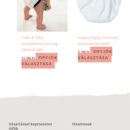
Culla di Teby
Happy Nappy mosható
úszópelenka csomag –
úszópelenka betét
Fehér és kék
OPCIÓK
3 190
Ft
OPCIÓK
VÁLASZTÁSA
11 740
Ft
VÁLASZTÁSA
Vásárlással kapcsolatos
Hasznosak
infók