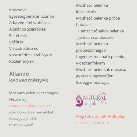
Mosható pelenka
Kapcsolat
kölcsönzés
Egészségpénztári számla
Mosható pelenka próba
Adatvédelmi szabályzat
babával
Általános Szerződési
Hamac csónakos pelenka
Feltételek
javítás, csónakcsere
Szállítás
Mosható pelenka
Visszaküldési és
próbacsomagok
visszatérítési szabályzat
Ingyenes mosható pelenka
Közlemények
videótanfolyam
Mosható pelenkák mosása,
Állandó
gyorsan, egyszerűen
kedvezmények
Ecoegg mosótojás
Mosható pelenka csomagok:
Nézd meg
csomagajánlatainkat
, az
állandó kedvezményekkel
Még több doTERRA illóolaj:
és/vagy ajándék
naturalolajok.com
termékekkkel!