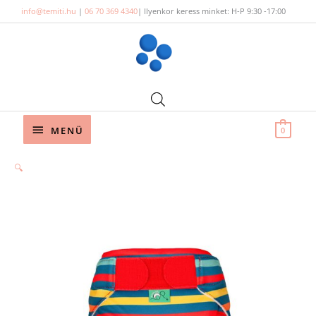
Skip
info@temiti.hu
|
06 70 369 4340
| Ilyenkor keress minket: H-P 9:30 -17:00
to
content
Below
MENÜ
0
Header
🔍