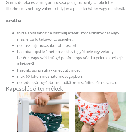
Gumis dereka és combgumírozása pedig biztosítja a tökéletes
illeszkedést, nehogy valami kifolyjon a pelenka hátán vagy oldalánál.
Kezelése
:
folttalanításához ne használj ecetet, szódabikarbónát vagy
más, erős folteltávolító szereket,
ne használj mosásakor öblítőszert,
ha babapopsi krémet használsz, tegyél bele egy vékony
betétet vagy székletfogó papírt, hogy védd a pelenka belsejét
a krémtől,
hasonló színű ruhákkal együtt mosd,
max 60 fokon mosható mosógépben,
ne tedd szárítógépbe, ne radiátoron szárítsd, és ne vasald.
Kapcsolódó termékek
Ennek
Ennek
a
a
terméknek
terméknek
több
több
variációja
variációja
van.
van.
A
A