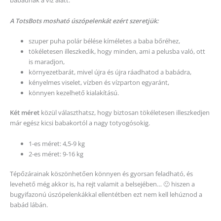
babádnak a víz alatt.
A TotsBots mosható úszópelenkát ezért szeretjük:
szuper puha polár bélése kíméletes a baba bőréhez,
tökéletesen illeszkedik, hogy minden, ami a pelusba való, ott
is maradjon,
környezetbarát, mivel újra és újra ráadhatod a babádra,
kényelmes viselet, vízben és vízparton egyaránt,
könnyen kezelhető kialakítású.
Két méret
közül választhatsz, hogy biztosan tökéletesen illeszkedjen
már egész kicsi babakortól a nagy totyogósokig.
1-es méret: 4,5-9 kg
2-es méret: 9-16 kg
Tépőzárainak köszönhetően könnyen és gyorsan feladható, és
levehető még akkor is, ha rejt valamit a belsejében… 🙂 hiszen a
bugyifazonú úszópelenkákkal ellentétben ezt nem kell lehúznod a
babád lábán.