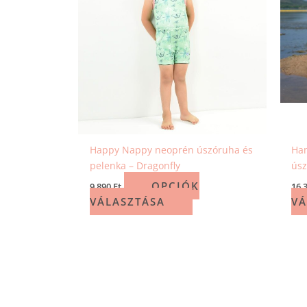
Happy Nappy neoprén úszóruha és
Ham
pelenka – Dragonfly
úsz
OPCIÓK
9 890
Ft
16 
VÁLASZTÁSA
VÁ