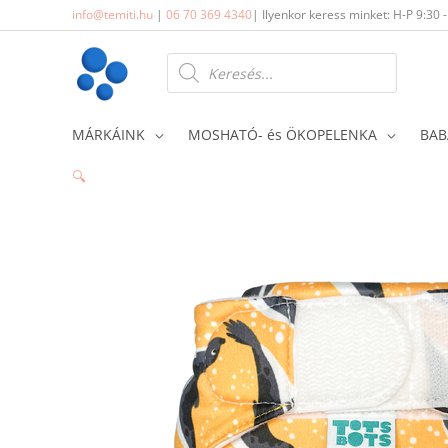
Skip
info@temiti.hu
|
06 70 369 4340
| Ilyenkor keress minket: H-P 9:30 
to
content
Products
search
MÁRKÁINK
MOSHATÓ- és ÖKOPELENKA
BAB
🔍