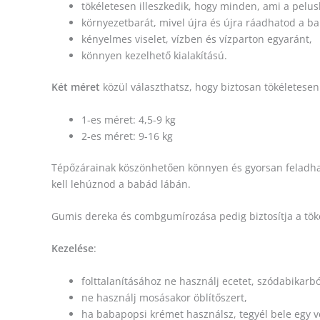
tökéletesen illeszkedik, hogy minden, ami a pelusb
környezetbarát, mivel újra és újra ráadhatod a b
kényelmes viselet, vízben és vízparton egyaránt,
könnyen kezelhető kialakítású.
Két méret
közül választhatsz, hogy biztosan tökéletesen
1-es méret: 4,5-9 kg
2-es méret: 9-16 kg
Tépőzárainak köszönhetően könnyen és gyorsan feladható
kell lehúznod a babád lábán.
Gumis dereka és combgumírozása pedig biztosítja a tökél
Kezelése
:
folttalanításához ne használj ecetet, szódabikarbó
ne használj mosásakor öblítőszert,
ha babapopsi krémet használsz, tegyél bele egy vé