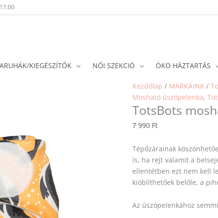
-17:00
ARUHÁK/KIEGÉSZÍTŐK
NŐI SZEKCIÓ
ÖKO HÁZTARTÁS
TotsBots
Kezdőlap
/
MÁRKÁINK
/
To
mosható
Mosható úszópelenka
,
Tot
TotsBots mosh
úszópelenka
-
7 990
Ft
Fóka
mennyiség
Tépőzárainak köszönhetőe
is, ha rejt valamit a bel
ellentétben ezt nem kell 
kiöblíthetőek belőle, a p
Az úszópelenkához semmi