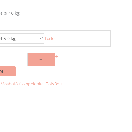
es (9-16 kg)
Törlés
+
+
EM
:
Mosható úszópelenka
,
TotsBots