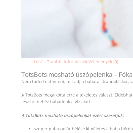
Leírás
További információk
Vélemények (0)
TotsBots mosható úszópelenka – Fóka
Nem tudod eldönteni, mit adj a babára strandoláskor, 
A TotsBots megalkotta erre a tökéletes választ. Eldobha
lesz túl nehéz babádnak a víz alatt.
A TotsBots mosható úszópelenkát ezért szeretjük:
szuper puha polár bélése kíméletes a baba bőréh