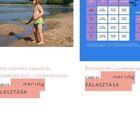
ac csónakos nappali és
Bambino Mio úszópelenka
ópelenka 2in1 – Citrom/Nautilus
OPCIÓK
5 990
Ft
OPCIÓK
VÁLASZTÁSA
390
Ft
LASZTÁSA