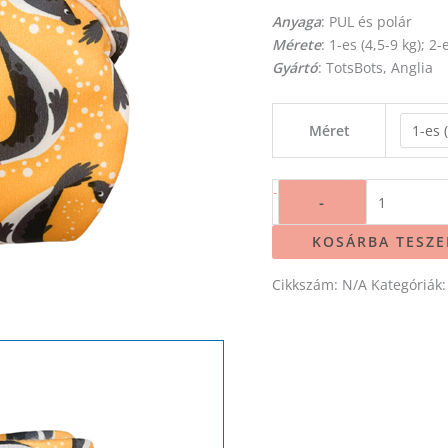
Anyaga
: PUL és polár
Mérete
: 1-es (4,5-9 kg); 2-
Gyártó
: TotsBots, Anglia
Méret
-
-
KOSÁRBA TESZ
Cikkszám:
N/A
Kategóriák