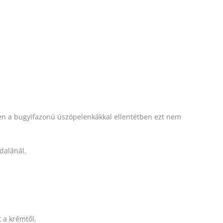
zen a bugyifazonú úszópelenkákkal ellentétben ezt nem
dalánál.
 a krémtől,