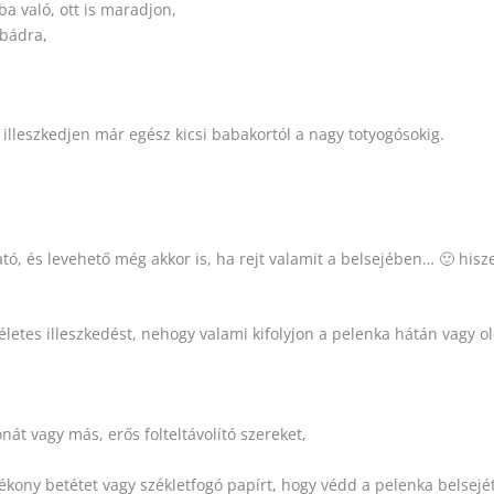
a való, ott is maradjon,
abádra,
 illeszkedjen már egész kicsi babakortól a nagy totyogósokig.
, és levehető még akkor is, ha rejt valamit a belsejében… 🙂 his
etes illeszkedést, nehogy valami kifolyjon a pelenka hátán vagy ol
nát vagy más, erős folteltávolító szereket,
kony betétet vagy székletfogó papírt, hogy védd a pelenka belsejét