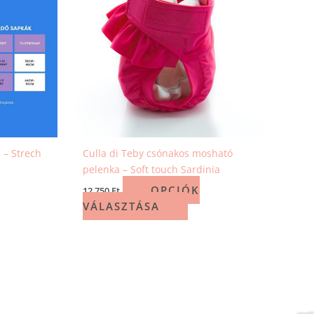
 – Strech
Culla di Teby csónakos mosható
pelenka – Soft touch Sardinia
OPCIÓK
12 750
Ft
VÁLASZTÁSA