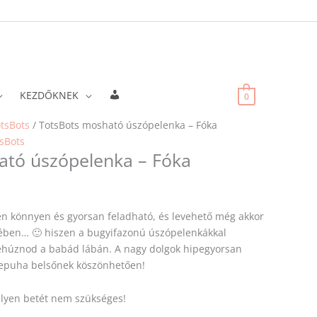
Fiókadatok
KEZDŐKNEK
0
tsBots
/ TotsBots mosható úszópelenka – Fóka
sBots
ató úszópelenka – Fóka
n könnyen és gyorsan feladható, és levehető még akkor
sejében… 🙂 hiszen a bugyifazonú úszópelenkákkal
lehúznod a babád lábán. A nagy dolgok hipegyorsan
ihepuha belsőnek köszönhetően!
lyen betét nem szükséges!