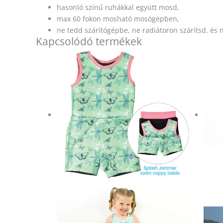
hasonló színű ruhákkal együtt mosd,
max 60 fokon mosható mosógépben,
ne tedd szárítógépbe, ne radiátoron szárítsd, és 
Kapcsolódó termékek
Ennek
a
terméknek
több
variációja
van.
A
változatok
a
termékoldalon
választhatók
ki