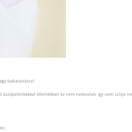
vagy babaúszásra?
tó úszópelenkákkal ellentétben ez nem nedvszívó, így nem szívja me
ez,